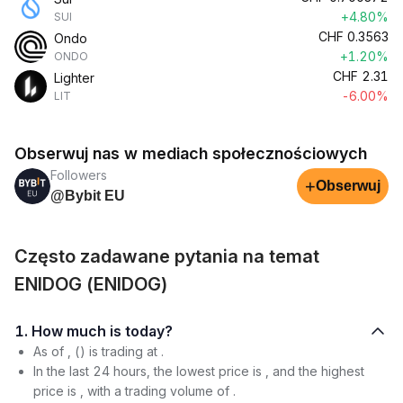
+4.80%
SUI
CHF
0.3563
Ondo
+1.20%
ONDO
CHF
2.31
Lighter
-6.00%
LIT
Obserwuj nas w mediach społecznościowych
Followers
+
Obserwuj
@Bybit EU
Często zadawane pytania na temat
ENIDOG (ENIDOG)
1. How much is today?
As of , () is trading at .
In the last 24 hours, the lowest price is , and the highest
price is , with a trading volume of .