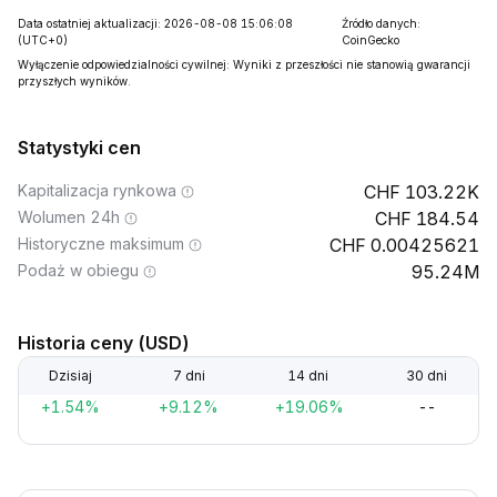
Data ostatniej aktualizacji: 2026-08-08 15:06:08
Źródło danych:
(UTC+0)
CoinGecko
Wyłączenie odpowiedzialności cywilnej: Wyniki z przeszłości nie stanowią gwarancji
przyszłych wyników.
Statystyki cen
Kapitalizacja rynkowa
103.22K
Wolumen 24h
184.54
Historyczne maksimum
0.00425621
Podaż w obiegu
95.24M
Historia ceny (USD)
Dzisiaj
7 dni
14 dni
30 dni
+1.54%
+9.12%
+19.06%
--