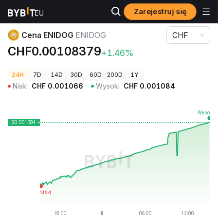
Zarejestruj się
Ceny kryptowalut
Cena ENIDOG ENIDOG
Cena ENIDOG
ENIDOG
CHF
CHF0.00108379
+1.46%
24H
7D
14D
30D
60D
200D
1Y
Niski
CHF
0.001066
Wysoki
CHF
0.001084