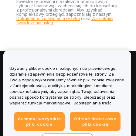
Inwestorzy powinni niezależnie ocenić swoją
sytuację finansową i zachęca się ich do konsultacji
z profesjonalnymi doradcami. Aby uzyskać
kompleksowy przegląd, zapoznaj się z naszym
Dokumentem ujawnienia ryzyka
oraz
Warunkami
świadczenia usług
.
Informacje
Używamy plików cookie niezbędnych do prawidłowego
działania i zapewnienia bezpieczeństwa tej strony. Za
Usługi
Twoją zgodą wykorzystujemy również pliki cookie związane
z funkcjonalnością, analityką, marketingiem i mediami
społecznościowymi, aby zapamiętać Twoje ustawienia,
Obsługa Klienta
poznać sposób korzystania ze strony, ulepszać ją oraz
wspierać funkcje marketingowe i udostępniania treści.
Produkty
Akceptuj wszystkie
Odrzuć dodatkowe
Informacje prawne
pliki cookie
pliki cookie