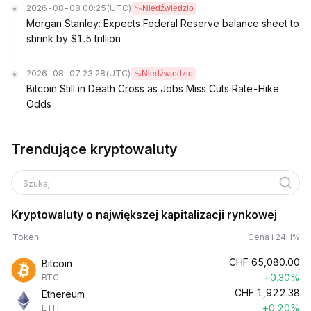
2026-08-08 00:25
(UTC)
Niedźwiedzio
Morgan Stanley: Expects Federal Reserve balance sheet to
shrink by $1.5 trillion
2026-08-07 23:28
(UTC)
Niedźwiedzio
Bitcoin Still in Death Cross as Jobs Miss Cuts Rate-Hike
Odds
Trendujące kryptowaluty
Szukaj
Kryptowaluty o największej kapitalizacji rynkowej
Token
Cena i 24H%
CHF
65,080.00
Bitcoin
+0.30%
BTC
CHF
1,922.38
Ethereum
+0.20%
ETH