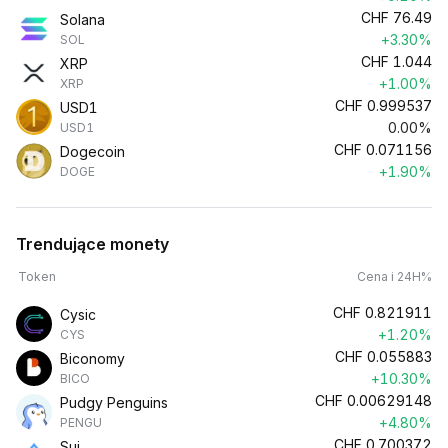
CHF
76.49
Solana
+3.30%
SOL
CHF
1.044
XRP
+1.00%
XRP
CHF
0.999537
USD1
0.00%
USD1
CHF
0.071156
Dogecoin
+1.90%
DOGE
Trendujące monety
Token
Cena i 24H%
CHF
0.821911
Cysic
+1.20%
CYS
CHF
0.055883
Biconomy
+10.30%
BICO
CHF
0.00629148
Pudgy Penguins
+4.80%
PENGU
CHF
0.700372
Sui