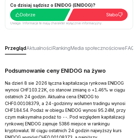
Co dzisiaj sądzisz o ENIDOG (ENIDOG)?
Dobrze
Słabo
Uwaga: Informacje te mają charakter wyłącznie informacyjny.
Przegląd
Aktualności
Ranking
Media społecznościowe
FAQ
Podsumowanie ceny ENIDOG na żywo
Na dzień 8 sie 2026 łączna kapitalizacja rynkowa ENIDOG
wynosi CHF103.22K, co stanowi zmianę o +1.46% w ciągu
ostatnich 24 godzin. Aktualna cena ENIDOG to
CHF0.00108379, a 24-godzinny wolumen tradingu wynosi
CHF184.54. Podaż w obiegu ENIDOG wynosi 95.24M, przy
czym maksymalna podaż to --. Pod względem kapitalizacji
rynkowej ENIDOG zajmuje 5386 miejsce w rankingu
kryptowalut. W ciągu ostatnich 24 godzin najwyższy kurs
ENIDOG wyniósł CHF0.00108373, a najniższy