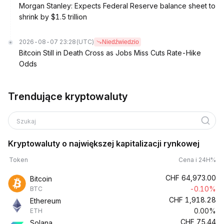
Morgan Stanley: Expects Federal Reserve balance sheet to
shrink by $1.5 trillion
2026-08-07 23:28
(UTC)
Niedźwiedzio
Bitcoin Still in Death Cross as Jobs Miss Cuts Rate-Hike
Odds
Trendujące kryptowaluty
Szukaj
Kryptowaluty o największej kapitalizacji rynkowej
Token
Cena i 24H%
CHF
64,973.00
Bitcoin
-0.10%
BTC
CHF
1,918.28
Ethereum
0.00%
ETH
CHF
75.44
Solana