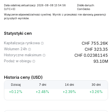
Data ostatniej aktualizacji: 2026-08-08 13:54:56
Źródło danych:
(UTC+0)
CoinGecko
Wyłączenie odpowiedzialności cywilnej: Wyniki z przeszłości nie stanowią gwarancji
przyszłych wyników.
Statystyki cen
Kapitalizacja rynkowa
755.26K
Wolumen 24h
323.35
Historyczne maksimum
0.02381145
Podaż w obiegu
93.10M
Historia ceny (USD)
Dzisiaj
7 dni
14 dni
30 dni
+0.12%
+2.48%
+2.39%
+3.26%