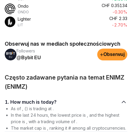
CHF
0.35134
Ondo
-0.30%
ONDO
CHF
2.33
Lighter
-2.70%
LIT
Obserwuj nas w mediach społecznościowych
Followers
+
Obserwuj
@Bybit EU
Często zadawane pytania na temat ENIMZ
(ENIMZ)
1. How much is today?
As of , () is trading at .
In the last 24 hours, the lowest price is , and the highest
price is , with a trading volume of .
The market cap is , ranking it # among all cryptocurrencies.