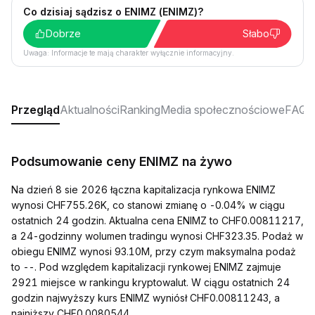
Co dzisiaj sądzisz o ENIMZ (ENIMZ)?
Dobrze
Słabo
Uwaga: Informacje te mają charakter wyłącznie informacyjny.
Przegląd
Aktualności
Ranking
Media społecznościowe
FAQ
Podsumowanie ceny ENIMZ na żywo
Na dzień 8 sie 2026 łączna kapitalizacja rynkowa ENIMZ
wynosi CHF755.26K, co stanowi zmianę o -0.04% w ciągu
ostatnich 24 godzin. Aktualna cena ENIMZ to CHF0.00811217,
a 24-godzinny wolumen tradingu wynosi CHF323.35. Podaż w
obiegu ENIMZ wynosi 93.10M, przy czym maksymalna podaż
to --. Pod względem kapitalizacji rynkowej ENIMZ zajmuje
2921 miejsce w rankingu kryptowalut. W ciągu ostatnich 24
godzin najwyższy kurs ENIMZ wyniósł CHF0.00811243, a
najniższy CHF0.0080544.