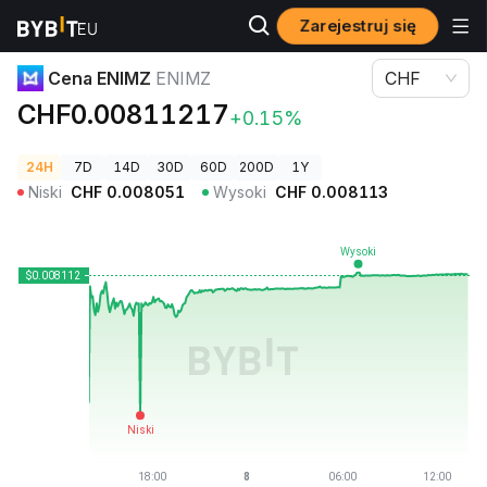
Zarejestruj się
Ceny kryptowalut
Cena ENIMZ ENIMZ
Cena ENIMZ
ENIMZ
CHF
CHF0.00811217
+0.15%
24H
7D
14D
30D
60D
200D
1Y
Niski
CHF
0.008051
Wysoki
CHF
0.008113