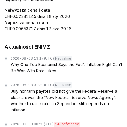
Najwyższa cena i data
CHF0.02381145 dnia 18 sty 2026
Najniższa cena i data
CHF0.00653717 dnia 17 cze 2026
Aktualności ENIMZ
2026-08-08 13:17
(UTC)
Neutralnie
Why One Top Economist Says the Fed’s Inflation Fight Can’t
Be Won With Rate Hikes
2026-08-08 01:39
(UTC)
Neutralnie
July nonfarm payrolls did not give the Federal Reserve a
clear answer; the “New Federal Reserve News Agency”:
whether to raise rates in September still depends on
inflation.
2026-08-08 00:25
(UTC)
Niedźwiedzio