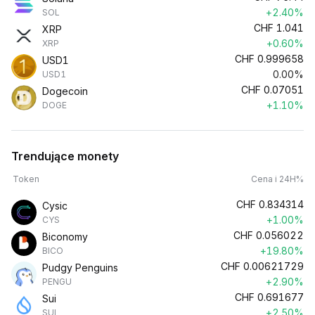
+2.40%
SOL
CHF
1.041
XRP
+0.60%
XRP
CHF
0.999658
USD1
0.00%
USD1
CHF
0.07051
Dogecoin
+1.10%
DOGE
Trendujące monety
Token
Cena i 24H%
CHF
0.834314
Cysic
+1.00%
CYS
CHF
0.056022
Biconomy
+19.80%
BICO
CHF
0.00621729
Pudgy Penguins
+2.90%
PENGU
CHF
0.691677
Sui
+2.50%
SUI