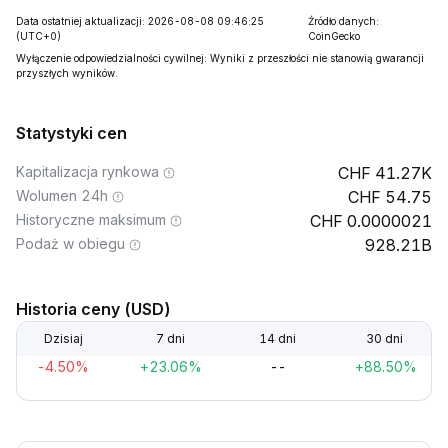
Data ostatniej aktualizacji: 2026-08-08 09:46:25
Źródło danych:
(UTC+0)
CoinGecko
Wyłączenie odpowiedzialności cywilnej: Wyniki z przeszłości nie stanowią gwarancji
przyszłych wyników.
Statystyki cen
Kapitalizacja rynkowa
41.27K
Wolumen 24h
54.75
Historyczne maksimum
0.0000021
Podaż w obiegu
928.21B
Historia ceny (USD)
Dzisiaj
7 dni
14 dni
30 dni
-4.50%
+23.06%
--
+88.50%