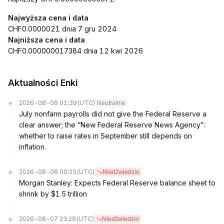
Najwyższa cena i data
CHF0.0000021 dnia 7 gru 2024
Najniższa cena i data
CHF0.000000017384 dnia 12 kwi 2026
Aktualności Enki
2026-08-08 01:39
(UTC)
Neutralnie
July nonfarm payrolls did not give the Federal Reserve a
clear answer; the “New Federal Reserve News Agency”:
whether to raise rates in September still depends on
inflation.
2026-08-08 00:25
(UTC)
Niedźwiedzio
Morgan Stanley: Expects Federal Reserve balance sheet to
shrink by $1.5 trillion
2026-08-07 23:28
(UTC)
Niedźwiedzio