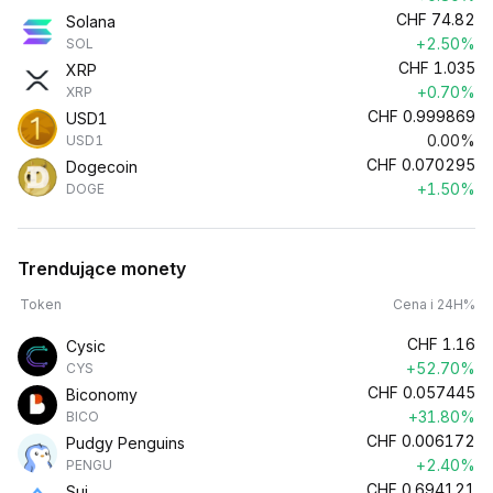
CHF
74.82
Solana
+2.50%
SOL
CHF
1.035
XRP
+0.70%
XRP
CHF
0.999869
USD1
0.00%
USD1
CHF
0.070295
Dogecoin
+1.50%
DOGE
Trendujące monety
Token
Cena i 24H%
CHF
1.16
Cysic
+52.70%
CYS
CHF
0.057445
Biconomy
+31.80%
BICO
CHF
0.006172
Pudgy Penguins
+2.40%
PENGU
CHF
0.694121
Sui