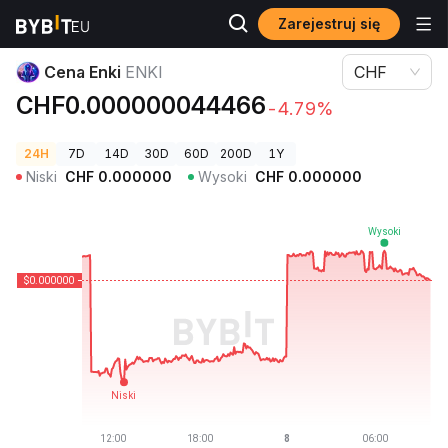
Zarejestruj się
Ceny kryptowalut
Cena Enki ENKI
Cena Enki
ENKI
CHF
CHF0.000000044466
-4.79%
24H
7D
14D
30D
60D
200D
1Y
Niski
CHF
0.000000
Wysoki
CHF
0.000000