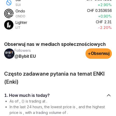
+2.90%
SUI
CHF
0.353656
Ondo
+0.90%
ONDO
CHF
2.31
Lighter
-2.20%
LIT
Obserwuj nas w mediach społecznościowych
Followers
+
Obserwuj
@Bybit EU
Często zadawane pytania na temat ENKI
(Enki)
1. How much is today?
As of , () is trading at .
In the last 24 hours, the lowest price is , and the highest
price is , with a trading volume of .