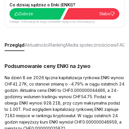
Co dzisiaj sądzisz o Enki (ENKI)?
Dobrze
Słabo
Uwaga: Informacje te mają charakter wyłącznie informacyjny.
Przegląd
Aktualności
Ranking
Media społecznościowe
FAQ
Podsumowanie ceny ENKI na żywo
Na dzień 8 sie 2026 łączna kapitalizacja rynkowa ENKI wynosi
CHF41.27K, co stanowi zmianę o -4.79% w ciągu ostatnich 24
godzin. Aktualna cena ENKI to CHF0.000000044466, a 24-
godzinny wolumen tradingu wynosi CHF54.75. Podaż w
obiegu ENKI wynosi 928.21B, przy czym maksymalna podaż
to 1.00T. Pod względem kapitalizacji rynkowej ENKI zajmuje
7183 miejsce w rankingu kryptowalut. W ciągu ostatnich 24
godzin najwyższy kurs ENKI wyniósł CHF0.000000046959, a
najniższy CHF0.000000035871.