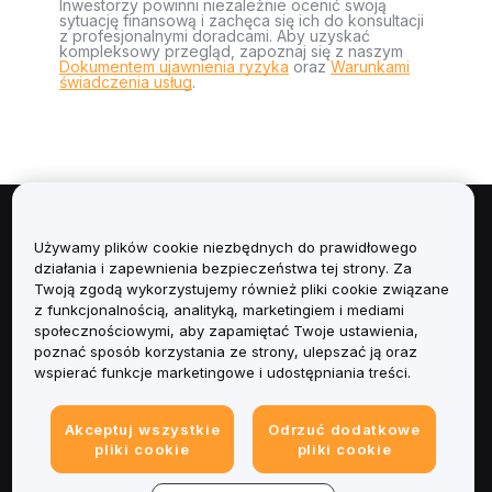
Inwestorzy powinni niezależnie ocenić swoją
sytuację finansową i zachęca się ich do konsultacji
z profesjonalnymi doradcami. Aby uzyskać
kompleksowy przegląd, zapoznaj się z naszym
Dokumentem ujawnienia ryzyka
oraz
Warunkami
świadczenia usług
.
Informacje
Używamy plików cookie niezbędnych do prawidłowego
działania i zapewnienia bezpieczeństwa tej strony. Za
Usługi
Twoją zgodą wykorzystujemy również pliki cookie związane
z funkcjonalnością, analityką, marketingiem i mediami
społecznościowymi, aby zapamiętać Twoje ustawienia,
Obsługa Klienta
poznać sposób korzystania ze strony, ulepszać ją oraz
wspierać funkcje marketingowe i udostępniania treści.
Produkty
Akceptuj wszystkie
Odrzuć dodatkowe
Informacje prawne
pliki cookie
pliki cookie