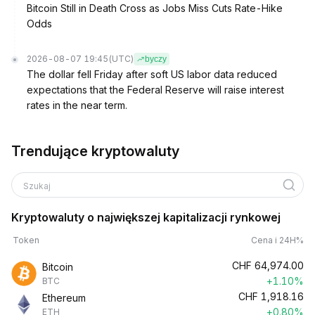
Bitcoin Still in Death Cross as Jobs Miss Cuts Rate-Hike
Odds
2026-08-07 19:45
(UTC)
byczy
The dollar fell Friday after soft US labor data reduced
expectations that the Federal Reserve will raise interest
rates in the near term.
Trendujące kryptowaluty
Szukaj
Kryptowaluty o największej kapitalizacji rynkowej
Token
Cena i 24H%
CHF
64,974.00
Bitcoin
+1.10%
BTC
CHF
1,918.16
Ethereum
+0.80%
ETH