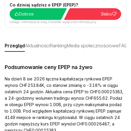
Co dzisiaj sądzisz o EPEP (EPEP)?
Dobrze
Słabo
Uwaga: Informacje te mają charakter wyłącznie informacyjny.
Przegląd
Aktualności
Ranking
Media społecznościowe
FAQ
Podsumowanie ceny EPEP na żywo
Na dzień 8 sie 2026 łączna kapitalizacja rynkowa EPEP
wynosi CHF253.84K, co stanowi zmianę o -3.18% w ciągu
ostatnich 24 godzin. Aktualna cena EPEP to CHF0.00025383,
a 24-godzinny wolumen tradingu wynosi CHF655.62. Podaż
w obiegu EPEP wynosi 1.00B, przy czym maksymalna podaż
to 1.00B. Pod względem kapitalizacji rynkowej EPEP zajmuje
4149 miejsce w rankingu kryptowalut. W ciągu ostatnich 24
godzin najwyższy kurs EPEP wyniósł CHF0.00026487, a
najniższy CHF0.00025383.