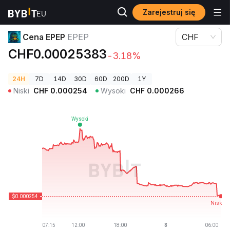
Zarejestruj się
Ceny kryptowalut
Cena EPEP EPEP
Cena EPEP
EPEP
CHF
CHF0.00025383
-3.18%
24H
7D
14D
30D
60D
200D
1Y
Niski
CHF
0.000254
Wysoki
CHF
0.000266