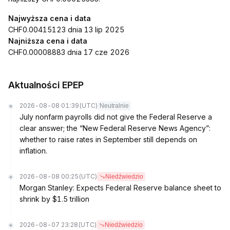
Najwyższa cena i data
CHF0.00415123 dnia 13 lip 2025
Najniższa cena i data
CHF0.00008883 dnia 17 cze 2026
Aktualności EPEP
2026-08-08 01:39
(UTC)
Neutralnie
July nonfarm payrolls did not give the Federal Reserve a
clear answer; the “New Federal Reserve News Agency”:
whether to raise rates in September still depends on
inflation.
2026-08-08 00:25
(UTC)
Niedźwiedzio
Morgan Stanley: Expects Federal Reserve balance sheet to
shrink by $1.5 trillion
2026-08-07 23:28
(UTC)
Niedźwiedzio