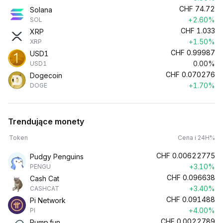
CHF
74.72
Solana
+2.60%
SOL
CHF
1.033
XRP
+1.50%
XRP
CHF
0.99987
USD1
0.00%
USD1
CHF
0.070276
Dogecoin
+1.70%
DOGE
Trendujące monety
Token
Cena i 24H%
CHF
0.00622775
Pudgy Penguins
+3.10%
PENGU
CHF
0.096638
Cash Cat
+3.40%
CASHCAT
CHF
0.091488
Pi Network
+4.00%
PI
CHF
0.0022789
Pump.fun