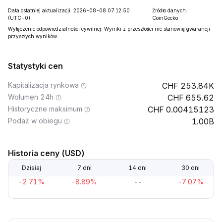
Data ostatniej aktualizacji: 2026-08-08 07:12:50
Źródło danych:
(UTC+0)
CoinGecko
Wyłączenie odpowiedzialności cywilnej: Wyniki z przeszłości nie stanowią gwarancji
przyszłych wyników.
Statystyki cen
Kapitalizacja rynkowa
253.84K
Wolumen 24h
655.62
Historyczne maksimum
0.00415123
Podaż w obiegu
1.00B
Historia ceny (USD)
Dzisiaj
7 dni
14 dni
30 dni
-2.71%
-8.89%
--
-7.07%