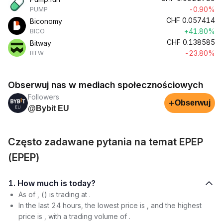
-0.90%
PUMP
CHF
0.057414
Biconomy
+41.80%
BICO
CHF
0.138585
Bitway
-23.80%
BTW
Obserwuj nas w mediach społecznościowych
Followers
+
Obserwuj
@Bybit EU
Często zadawane pytania na temat EPEP
(EPEP)
1. How much is today?
As of , () is trading at .
In the last 24 hours, the lowest price is , and the highest
price is , with a trading volume of .