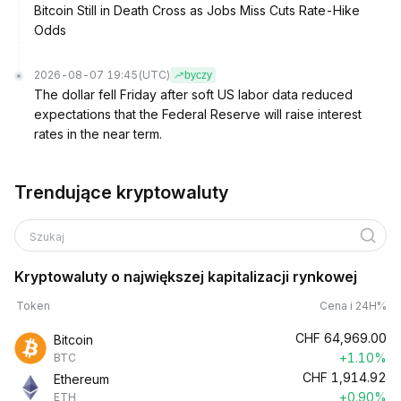
Bitcoin Still in Death Cross as Jobs Miss Cuts Rate-Hike
Odds
2026-08-07 19:45
(UTC)
byczy
The dollar fell Friday after soft US labor data reduced
expectations that the Federal Reserve will raise interest
rates in the near term.
Trendujące kryptowaluty
Szukaj
Kryptowaluty o największej kapitalizacji rynkowej
Token
Cena i 24H%
CHF
64,969.00
Bitcoin
+1.10%
BTC
CHF
1,914.92
Ethereum
+0.90%
ETH