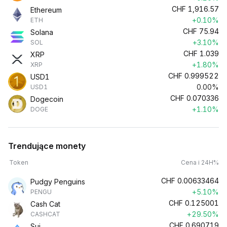
CHF
1,916.57
Ethereum
+0.10%
ETH
CHF
75.94
Solana
+3.10%
SOL
CHF
1.039
XRP
+1.80%
XRP
CHF
0.999522
USD1
0.00%
USD1
CHF
0.070336
Dogecoin
+1.10%
DOGE
Trendujące monety
Token
Cena i 24H%
CHF
0.00633464
Pudgy Penguins
+5.10%
PENGU
CHF
0.125001
Cash Cat
+29.50%
CASHCAT
CHF
0.690719
Sui