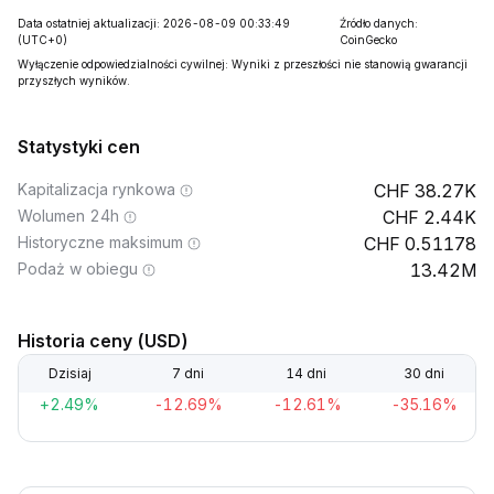
Data ostatniej aktualizacji: 2026-08-09 00:33:49
Źródło danych:
(UTC+0)
CoinGecko
Wyłączenie odpowiedzialności cywilnej: Wyniki z przeszłości nie stanowią gwarancji
przyszłych wyników.
Statystyki cen
Kapitalizacja rynkowa
38.27K
Wolumen 24h
2.44K
Historyczne maksimum
0.51178
Podaż w obiegu
13.42M
Historia ceny (USD)
Dzisiaj
7 dni
14 dni
30 dni
+2.49%
-12.69%
-12.61%
-35.16%