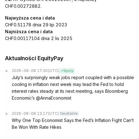
CHF0.00272882.
Najwyższa cena i data
CHF0.51178 dnia 29 lip 2023
Najniższa cena i data
CHF0.00117104 dnia 2 lis 2025
Aktualności EquityPay
2026-08-08 17:30
(UTC)
byczy
July’s surprisingly weak jobs report coupled with a possible
cooling in inflation next week may lead the Fed to hold
interest rates steady at its next meeting, says Bloomberg
Economic’s @AnnaEconomist
2026-08-08 13:17
(UTC)
Neutralnie
Why One Top Economist Says the Fed’s Inflation Fight Can’t
Be Won With Rate Hikes