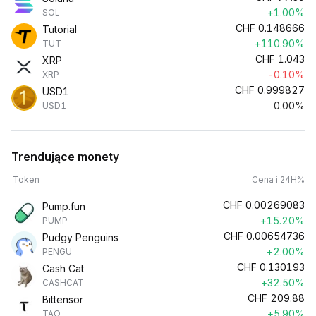
+1.00%
SOL
CHF
0.148666
Tutorial
+110.90%
TUT
CHF
1.043
XRP
-0.10%
XRP
CHF
0.999827
USD1
0.00%
USD1
Trendujące monety
Token
Cena i 24H%
CHF
0.00269083
Pump.fun
+15.20%
PUMP
CHF
0.00654736
Pudgy Penguins
+2.00%
PENGU
CHF
0.130193
Cash Cat
+32.50%
CASHCAT
CHF
209.88
Bittensor
+5.90%
TAO