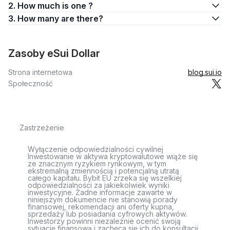
2. How much is one ?
3. How many are there?
Zasoby eSui Dollar
Strona internetowa
blog.sui.io
Społeczność
Zastrzeżenie
Wyłączenie odpowiedzialności cywilnej
Inwestowanie w aktywa kryptowalutowe wiąże się
ze znacznym ryzykiem rynkowym, w tym
ekstremalną zmiennością i potencjalną utratą
całego kapitału. Bybit EU zrzeka się wszelkiej
odpowiedzialności za jakiekolwiek wyniki
inwestycyjne. Żadne informacje zawarte w
niniejszym dokumencie nie stanowią porady
finansowej, rekomendacji ani oferty kupna,
sprzedaży lub posiadania cyfrowych aktywów.
Inwestorzy powinni niezależnie ocenić swoją
sytuację finansową i zachęca się ich do konsultacji