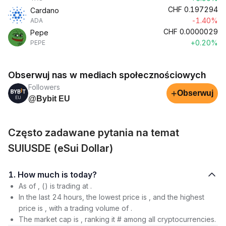
CHF
0.197294
Cardano
-1.40%
ADA
CHF
0.0000029
Pepe
+0.20%
PEPE
Obserwuj nas w mediach społecznościowych
Followers
+
Obserwuj
@Bybit EU
Często zadawane pytania na temat
SUIUSDE (eSui Dollar)
1. How much is today?
As of , () is trading at .
In the last 24 hours, the lowest price is , and the highest
price is , with a trading volume of .
The market cap is , ranking it # among all cryptocurrencies.