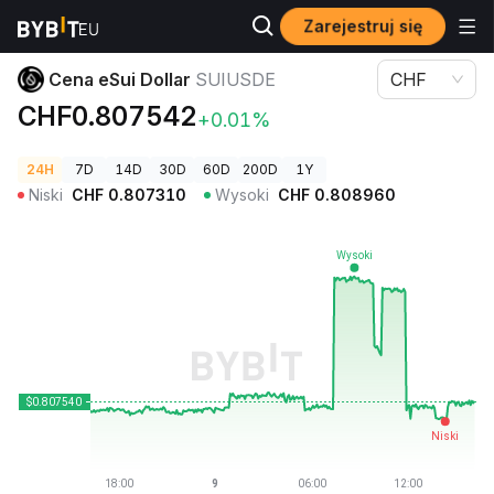
Zarejestruj się
Ceny kryptowalut
Cena eSui Dollar SUIUSDE
Cena eSui Dollar
SUIUSDE
CHF
CHF0.807542
+0.01%
24H
7D
14D
30D
60D
200D
1Y
Niski
CHF
0.807310
Wysoki
CHF
0.808960