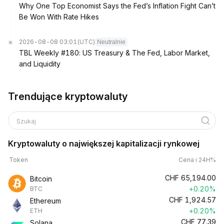
Why One Top Economist Says the Fed’s Inflation Fight Can’t
Be Won With Rate Hikes
2026-08-08 03:01
(UTC)
Neutralnie
TBL Weekly #180: US Treasury & The Fed, Labor Market,
and Liquidity
Trendujące kryptowaluty
Szukaj
Kryptowaluty o największej kapitalizacji rynkowej
Token
Cena i 24H%
CHF
65,194.00
Bitcoin
+0.20%
BTC
CHF
1,924.57
Ethereum
+0.20%
ETH
CHF
77.39
Solana