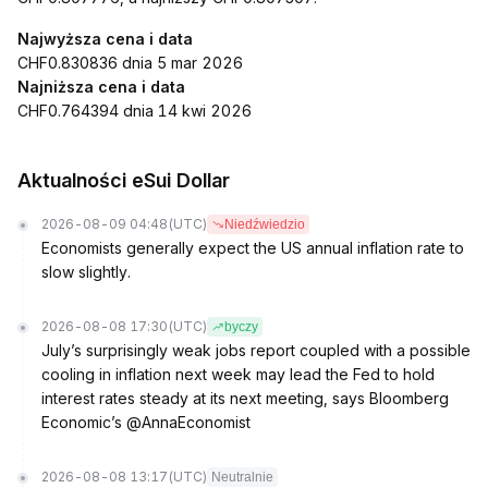
Najwyższa cena i data
CHF0.830836 dnia 5 mar 2026
Najniższa cena i data
CHF0.764394 dnia 14 kwi 2026
Aktualności eSui Dollar
2026-08-09 04:48
(UTC)
Niedźwiedzio
Economists generally expect the US annual inflation rate to
slow slightly.
2026-08-08 17:30
(UTC)
byczy
July’s surprisingly weak jobs report coupled with a possible
cooling in inflation next week may lead the Fed to hold
interest rates steady at its next meeting, says Bloomberg
Economic’s @AnnaEconomist
2026-08-08 13:17
(UTC)
Neutralnie