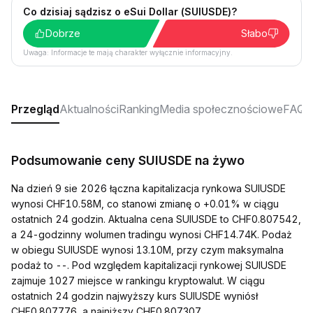
Co dzisiaj sądzisz o eSui Dollar (SUIUSDE)?
Dobrze
Słabo
Uwaga: Informacje te mają charakter wyłącznie informacyjny.
Przegląd
Aktualności
Ranking
Media społecznościowe
FAQ
Podsumowanie ceny SUIUSDE na żywo
Na dzień 9 sie 2026 łączna kapitalizacja rynkowa SUIUSDE
wynosi CHF10.58M, co stanowi zmianę o +0.01% w ciągu
ostatnich 24 godzin. Aktualna cena SUIUSDE to CHF0.807542,
a 24-godzinny wolumen tradingu wynosi CHF14.74K. Podaż
w obiegu SUIUSDE wynosi 13.10M, przy czym maksymalna
podaż to --. Pod względem kapitalizacji rynkowej SUIUSDE
zajmuje 1027 miejsce w rankingu kryptowalut. W ciągu
ostatnich 24 godzin najwyższy kurs SUIUSDE wyniósł
CHF0.807776, a najniższy CHF0.807307.