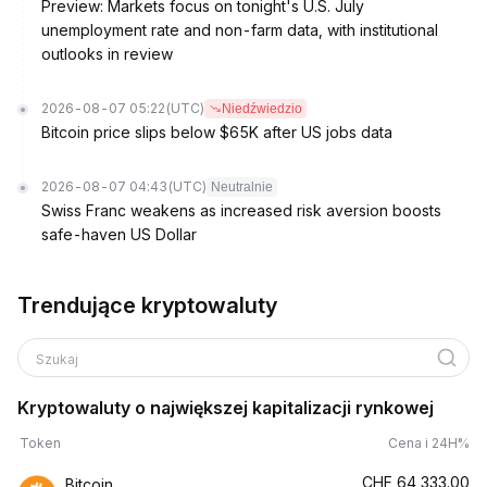
Preview: Markets focus on tonight's U.S. July
unemployment rate and non-farm data, with institutional
outlooks in review
2026-08-07 05:22
(UTC)
Niedźwiedzio
Bitcoin price slips below $65K after US jobs data
2026-08-07 04:43
(UTC)
Neutralnie
Swiss Franc weakens as increased risk aversion boosts
safe-haven US Dollar
Trendujące kryptowaluty
Szukaj
Kryptowaluty o największej kapitalizacji rynkowej
Token
Cena i 24H%
CHF
64,333.00
Bitcoin