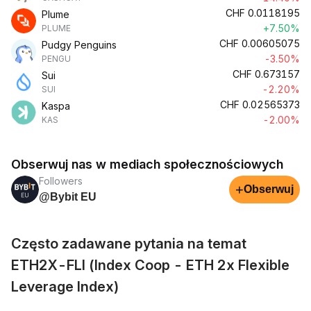
CHF
0.0118195
Plume
+7.50%
PLUME
CHF
0.00605075
Pudgy Penguins
-3.50%
PENGU
CHF
0.673157
Sui
-2.20%
SUI
CHF
0.02565373
Kaspa
-2.00%
KAS
Obserwuj nas w mediach społecznościowych
Followers
+
Obserwuj
@Bybit EU
Często zadawane pytania na temat
ETH2X-FLI (Index Coop - ETH 2x Flexible
Leverage Index)