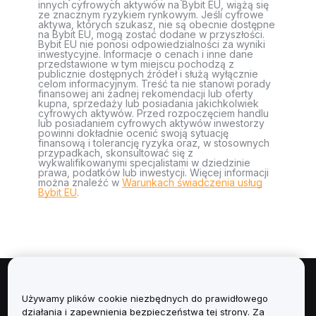
innych cyfrowych aktywów na Bybit EU, wiążą się
ze znacznym ryzykiem rynkowym. Jeśli cyfrowe
aktywa, których szukasz, nie są obecnie dostępne
na Bybit EU, mogą zostać dodane w przyszłości.
Bybit EU nie ponosi odpowiedzialności za wyniki
inwestycyjne. Informacje o cenach i inne dane
przedstawione w tym miejscu pochodzą z
publicznie dostępnych źródeł i służą wyłącznie
celom informacyjnym. Treść ta nie stanowi porady
finansowej ani żadnej rekomendacji lub oferty
kupna, sprzedaży lub posiadania jakichkolwiek
cyfrowych aktywów. Przed rozpoczęciem handlu
lub posiadaniem cyfrowych aktywów inwestorzy
powinni dokładnie ocenić swoją sytuację
finansową i tolerancję ryzyka oraz, w stosownych
przypadkach, skonsultować się z
wykwalifikowanymi specjalistami w dziedzinie
prawa, podatków lub inwestycji. Więcej informacji
można znaleźć w
Warunkach świadczenia usług
Bybit EU
.
Informacje
Używamy plików cookie niezbędnych do prawidłowego
działania i zapewnienia bezpieczeństwa tej strony. Za