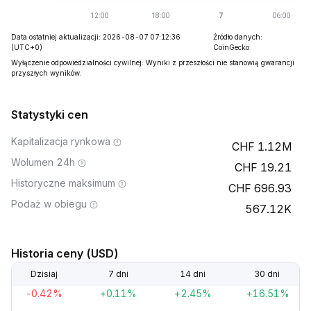
Data ostatniej aktualizacji: 2026-08-07 07:12:36
Źródło danych:
(UTC+0)
CoinGecko
Wyłączenie odpowiedzialności cywilnej: Wyniki z przeszłości nie stanowią gwarancji
przyszłych wyników.
Statystyki cen
Kapitalizacja rynkowa
1.12M
Wolumen 24h
19.21
Historyczne maksimum
696.93
Podaż w obiegu
567.12K
Historia ceny (USD)
Dzisiaj
7 dni
14 dni
30 dni
-0.42%
+0.11%
+2.45%
+16.51%