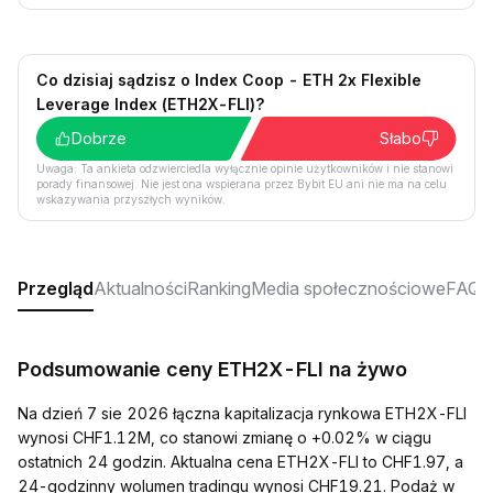
Co dzisiaj sądzisz o Index Coop - ETH 2x Flexible
Leverage Index (ETH2X-FLI)?
Dobrze
Słabo
Uwaga: Ta ankieta odzwierciedla wyłącznie opinie użytkowników i nie stanowi
porady finansowej. Nie jest ona wspierana przez Bybit EU ani nie ma na celu
wskazywania przyszłych wyników.
Przegląd
Aktualności
Ranking
Media społecznościowe
FAQ
Podsumowanie ceny ETH2X-FLI na żywo
Na dzień 7 sie 2026 łączna kapitalizacja rynkowa ETH2X-FLI
wynosi CHF1.12M, co stanowi zmianę o +0.02% w ciągu
ostatnich 24 godzin. Aktualna cena ETH2X-FLI to CHF1.97, a
24-godzinny wolumen tradingu wynosi CHF19.21. Podaż w