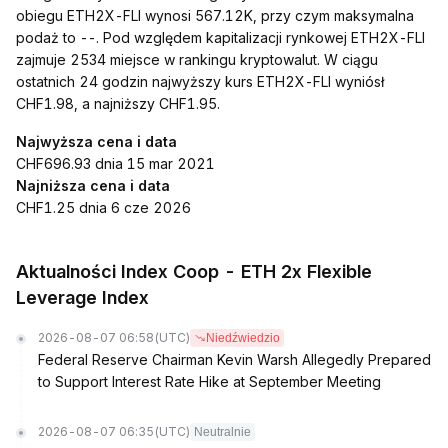
obiegu ETH2X-FLI wynosi 567.12K, przy czym maksymalna
podaż to --. Pod względem kapitalizacji rynkowej ETH2X-FLI
zajmuje 2534 miejsce w rankingu kryptowalut. W ciągu
ostatnich 24 godzin najwyższy kurs ETH2X-FLI wyniósł
CHF1.98, a najniższy CHF1.95.
Najwyższa cena i data
CHF696.93 dnia 15 mar 2021
Najniższa cena i data
CHF1.25 dnia 6 cze 2026
Aktualności Index Coop - ETH 2x Flexible
Leverage Index
2026-08-07 06:58
(UTC)
Niedźwiedzio
Federal Reserve Chairman Kevin Warsh Allegedly Prepared
to Support Interest Rate Hike at September Meeting
2026-08-07 06:35
(UTC)
Neutralnie