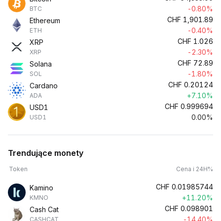
-0.80%
BTC
CHF
1,901.89
Ethereum
-0.40%
ETH
CHF
1.026
XRP
-2.30%
XRP
CHF
72.89
Solana
-1.80%
SOL
CHF
0.20124
Cardano
+7.10%
ADA
CHF
0.999694
USD1
0.00%
USD1
Trendujące monety
Token
Cena i 24H%
CHF
0.01985744
Kamino
+11.20%
KMNO
CHF
0.098901
Cash Cat
-14.40%
CASHCAT