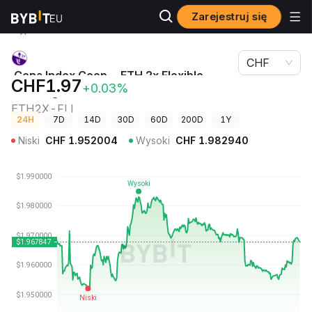
Zarejestruj się
Ceny
Cena Index Coop - ETH 2x Flexible Leverage Index
kryptowalut
ETH2X-FLI
CHF
Cena Index Coop - ETH 2x Flexible
CHF1.97
+0.03%
Leverage Index
ETH2X-FLI
24H
7D
14D
30D
60D
200D
1Y
Niski
CHF
1.952004
Wysoki
CHF
1.982940