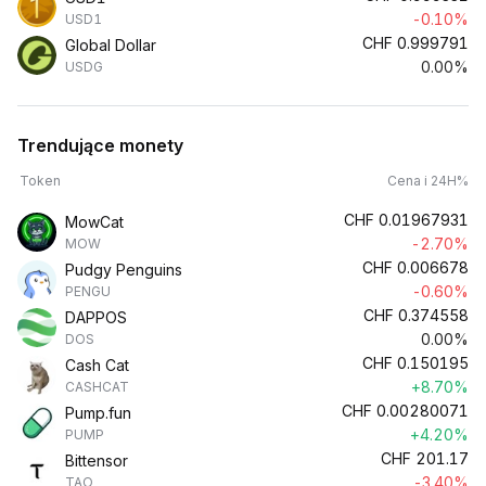
-0.10%
USD1
CHF
0.999791
Global Dollar
0.00%
USDG
Trendujące monety
Token
Cena i 24H%
CHF
0.01967931
MowCat
-2.70%
MOW
CHF
0.006678
Pudgy Penguins
-0.60%
PENGU
CHF
0.374558
DAPPOS
0.00%
DOS
CHF
0.150195
Cash Cat
+8.70%
CASHCAT
CHF
0.00280071
Pump.fun
+4.20%
PUMP
CHF
201.17
Bittensor
-3.40%
TAO