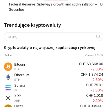
Federal Reserve: Sideways growth and sticky inflation – TD
Securities
Trendujące kryptowaluty
Szukaj
Kryptowaluty o największej kapitalizacji rynkowej
Token
Cena i 24H%
CHF
63,868.00
Bitcoin
-2.00%
BTC
CHF
1,874.24
Ethereum
-2.60%
ETH
CHF
75.91
Solana
-1.80%
SOL
CHF
1.018
XRP
-2.30%
XRP
CHF
0.999331
USD1