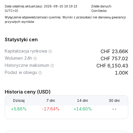
Data ostatniej aktualizacji: 2026-08-10 19:19:13
Źródło danych:
(UTC+0)
CoinGecko
Wyłączenie odpowiedzialności cywilnej: Wyniki z przeszłości nie stanowią gwarancji
przyszłych wyników.
Statystyki cen
Kapitalizacja rynkowa
23.66K
Wolumen 24h
757.02
Historyczne maksimum
6,150.43
Podaż w obiegu
1.00K
Historia ceny (USD)
Dzisiaj
7 dni
14 dni
30 dni
+5.86%
-17.64%
+14.60%
--