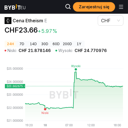
Zarejestruj się
Ceny kryptowalut
Cena Etheism E
Cena Etheism
E
CHF
CHF23.66
+5.97%
24H
7D
14D
30D
60D
200D
1Y
Niski
CHF
21.878146
Wysoki
CHF
24.770976