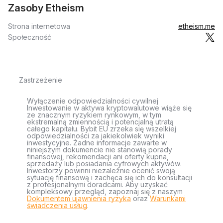
Zasoby Etheism
Strona internetowa
etheism.me
Społeczność
Zastrzeżenie
Wyłączenie odpowiedzialności cywilnej
Inwestowanie w aktywa kryptowalutowe wiąże się
ze znacznym ryzykiem rynkowym, w tym
ekstremalną zmiennością i potencjalną utratą
całego kapitału. Bybit EU zrzeka się wszelkiej
odpowiedzialności za jakiekolwiek wyniki
inwestycyjne. Żadne informacje zawarte w
niniejszym dokumencie nie stanowią porady
finansowej, rekomendacji ani oferty kupna,
sprzedaży lub posiadania cyfrowych aktywów.
Inwestorzy powinni niezależnie ocenić swoją
sytuację finansową i zachęca się ich do konsultacji
z profesjonalnymi doradcami. Aby uzyskać
kompleksowy przegląd, zapoznaj się z naszym
Dokumentem ujawnienia ryzyka
oraz
Warunkami
świadczenia usług
.