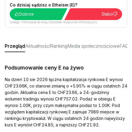
Co dzisiaj sądzisz o Etheism (E)?
Dobrze
Słabo
Uwaga: Informacje te mają charakter wyłącznie informacyjny.
Przegląd
Aktualności
Ranking
Media społecznościowe
FAQ
Podsumowanie ceny E na żywo
Na dzień 10 sie 2026 łączna kapitalizacja rynkowa E wynosi
CHF23.66K, co stanowi zmianę o +5.95% w ciągu ostatnich 24
godzin. Aktualna cena E to CHF23.66, a 24-godzinny
wolumen tradingu wynosi CHF757.02. Podaż w obiegu E
wynosi 1.00K, przy czym maksymalna podaż to 1.00K. Pod
względem kapitalizacji rynkowej E zajmuje 7989 miejsce w
rankingu kryptowalut. W ciągu ostatnich 24 godzin najwyższy
kurs E wyniósł CHF24.85, a najniższy CHF21.92.