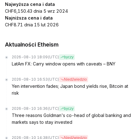
Najwyższa cena i data
CHF6,150.43 dnia 5 wrz 2024
Najniższa cena i data
CHF8.71 dnia 15 lut 2026
Aktualności Etheism
2026-08-10 18:09
(UTC)
byczy
LatAm FX: Carry window opens with caveats – BNY
2026-08-10 16:53
(UTC)
Niedźwiedzio
Yen intervention fades; Japan bond yields rise, Bitcoin at
risk
2026-08-10 16:36
(UTC)
byczy
Three reasons Goldman's co-head of global banking and
markets says to stay invested
2026-08-10 14:38
(UTC)
Niedźwiedzio