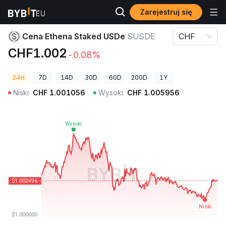
Zarejestruj się
Ceny kryptowalut
Cena Ethena Staked USDe SUSDE
Cena Ethena Staked USDe
SUSDE
CHF
CHF1.002
-0.08%
24H
7D
14D
30D
60D
200D
1Y
Niski
CHF
1.001056
Wysoki
CHF
1.005956