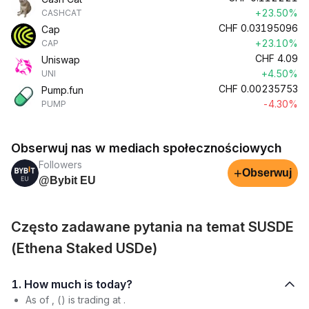
+23.50%
CASHCAT
CHF
0.03195096
Cap
+23.10%
CAP
CHF
4.09
Uniswap
+4.50%
UNI
CHF
0.00235753
Pump.fun
-4.30%
PUMP
Obserwuj nas w mediach społecznościowych
Followers
+
Obserwuj
@Bybit EU
Często zadawane pytania na temat SUSDE
(Ethena Staked USDe)
1. How much is today?
As of , () is trading at .