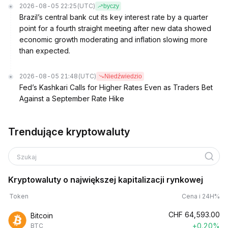
2026-08-05 22:25
(UTC)
byczy
Brazil’s central bank cut its key interest rate by a quarter
point for a fourth straight meeting after new data showed
economic growth moderating and inflation slowing more
than expected.
2026-08-05 21:48
(UTC)
Niedźwiedzio
Fed’s Kashkari Calls for Higher Rates Even as Traders Bet
Against a September Rate Hike
Trendujące kryptowaluty
Szukaj
Kryptowaluty o największej kapitalizacji rynkowej
Token
Cena i 24H%
CHF
64,593.00
Bitcoin
+0.20%
BTC