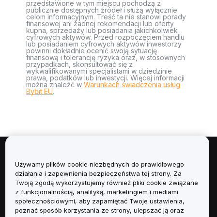
przedstawione w tym miejscu pochodzą z
publicznie dostępnych źródeł i służą wyłącznie
celom informacyjnym. Treść ta nie stanowi porady
finansowej ani żadnej rekomendacji lub oferty
kupna, sprzedaży lub posiadania jakichkolwiek
cyfrowych aktywów. Przed rozpoczęciem handlu
lub posiadaniem cyfrowych aktywów inwestorzy
powinni dokładnie ocenić swoją sytuację
finansową i tolerancję ryzyka oraz, w stosownych
przypadkach, skonsultować się z
wykwalifikowanymi specjalistami w dziedzinie
prawa, podatków lub inwestycji. Więcej informacji
można znaleźć w
Warunkach świadczenia usług
Bybit EU
.
Informacje
Używamy plików cookie niezbędnych do prawidłowego
działania i zapewnienia bezpieczeństwa tej strony. Za
Usługi
Twoją zgodą wykorzystujemy również pliki cookie związane
z funkcjonalnością, analityką, marketingiem i mediami
społecznościowymi, aby zapamiętać Twoje ustawienia,
Obsługa Klienta
poznać sposób korzystania ze strony, ulepszać ją oraz