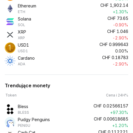
CHF
1,902.14
Ethereum
+1.30%
ETH
CHF
73.65
Solana
-0.90%
SOL
CHF
1.046
XRP
-2.90%
XRP
CHF
0.999643
USD1
0.00%
USD1
CHF
0.18783
Cardano
-2.90%
ADA
Trendujące monety
Token
Cena i 24H%
CHF
0.02566157
Bless
+97.30%
BLESS
CHF
0.00618685
Pudgy Penguins
+1.20%
PENGU
CHF
0.112221
Cash Cat