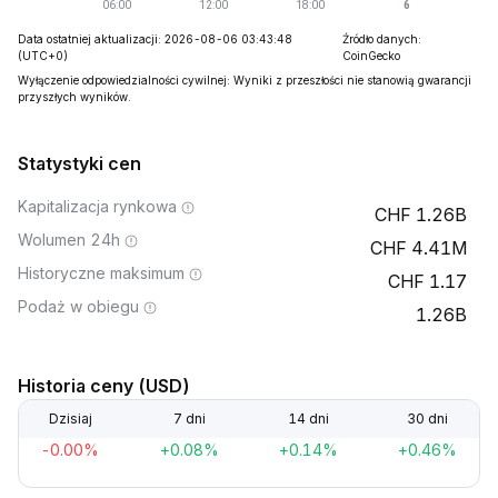
Data ostatniej aktualizacji: 2026-08-06 03:43:48
Źródło danych:
(UTC+0)
CoinGecko
Wyłączenie odpowiedzialności cywilnej: Wyniki z przeszłości nie stanowią gwarancji
przyszłych wyników.
Statystyki cen
Kapitalizacja rynkowa
1.26B
Wolumen 24h
4.41M
Historyczne maksimum
1.17
Podaż w obiegu
1.26B
Historia ceny (USD)
Dzisiaj
7 dni
14 dni
30 dni
-0.00%
+0.08%
+0.14%
+0.46%