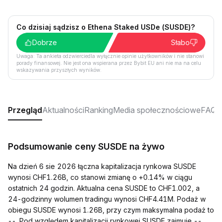
Co dzisiaj sądzisz o Ethena Staked USDe (SUSDE)?
Dobrze
Słabo
Uwaga: Ta ankieta odzwierciedla wyłącznie opinie użytkowników i nie stanowi
porady finansowej. Nie jest ona wspierana przez Bybit EU ani nie ma na celu
wskazywania przyszłych wyników.
Przegląd
Aktualności
Ranking
Media społecznościowe
FAQ
Podsumowanie ceny SUSDE na żywo
Na dzień 6 sie 2026 łączna kapitalizacja rynkowa SUSDE
wynosi CHF1.26B, co stanowi zmianę o +0.14% w ciągu
ostatnich 24 godzin. Aktualna cena SUSDE to CHF1.002, a
24-godzinny wolumen tradingu wynosi CHF4.41M. Podaż w
obiegu SUSDE wynosi 1.26B, przy czym maksymalna podaż to
--. Pod względem kapitalizacji rynkowej SUSDE zajmuje --