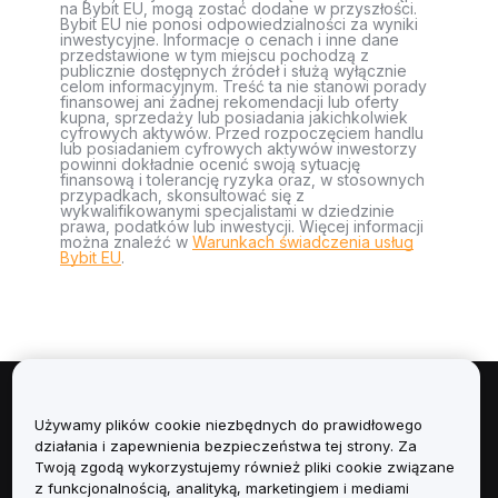
na Bybit EU, mogą zostać dodane w przyszłości.
Bybit EU nie ponosi odpowiedzialności za wyniki
inwestycyjne. Informacje o cenach i inne dane
przedstawione w tym miejscu pochodzą z
publicznie dostępnych źródeł i służą wyłącznie
celom informacyjnym. Treść ta nie stanowi porady
finansowej ani żadnej rekomendacji lub oferty
kupna, sprzedaży lub posiadania jakichkolwiek
cyfrowych aktywów. Przed rozpoczęciem handlu
lub posiadaniem cyfrowych aktywów inwestorzy
powinni dokładnie ocenić swoją sytuację
finansową i tolerancję ryzyka oraz, w stosownych
przypadkach, skonsultować się z
wykwalifikowanymi specjalistami w dziedzinie
prawa, podatków lub inwestycji. Więcej informacji
można znaleźć w
Warunkach świadczenia usług
Bybit EU
.
Informacje
Używamy plików cookie niezbędnych do prawidłowego
działania i zapewnienia bezpieczeństwa tej strony. Za
Usługi
Twoją zgodą wykorzystujemy również pliki cookie związane
z funkcjonalnością, analityką, marketingiem i mediami