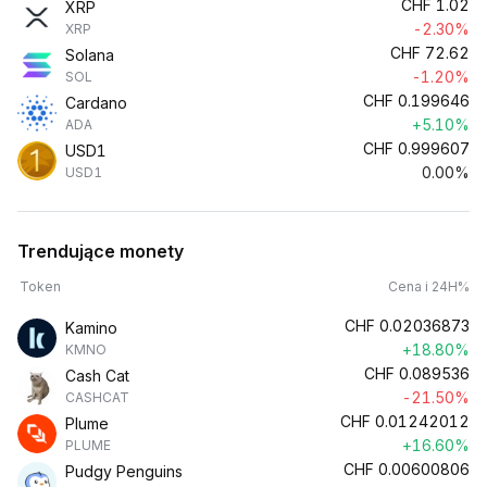
CHF
1.02
XRP
-2.30%
XRP
CHF
72.62
Solana
-1.20%
SOL
CHF
0.199646
Cardano
+5.10%
ADA
CHF
0.999607
USD1
0.00%
USD1
Trendujące monety
Token
Cena i 24H%
CHF
0.02036873
Kamino
+18.80%
KMNO
CHF
0.089536
Cash Cat
-21.50%
CASHCAT
CHF
0.01242012
Plume
+16.60%
PLUME
CHF
0.00600806
Pudgy Penguins