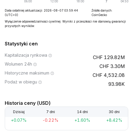
Data ostatniej aktualizacji: 2026-08-07 03:59:44
Źródło danych:
(UTC+0)
CoinGecko
Wyłączenie odpowiedzialności cywilnej: Wyniki z przeszłości nie stanowią gwarancji
przyszłych wyników.
Statystyki cen
Kapitalizacja rynkowa
129.82M
Wolumen 24h
3.30M
Historyczne maksimum
4,532.08
Podaż w obiegu
93.98K
Historia ceny (USD)
Dzisiaj
7 dni
14 dni
30 dni
+0.07%
-0.22%
+1.60%
+8.42%