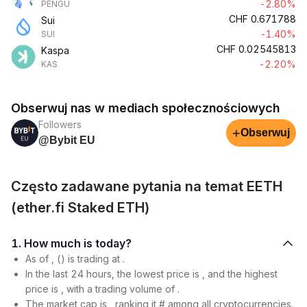
-2.80%
PENGU
CHF
0.671788
Sui
-1.40%
SUI
CHF
0.02545813
Kaspa
-2.20%
KAS
Obserwuj nas w mediach społecznościowych
Followers
+
Obserwuj
@Bybit EU
Często zadawane pytania na temat EETH
(ether.fi Staked ETH)
1. How much is today?
As of , () is trading at .
In the last 24 hours, the lowest price is , and the highest
price is , with a trading volume of .
The market cap is , ranking it # among all cryptocurrencies.