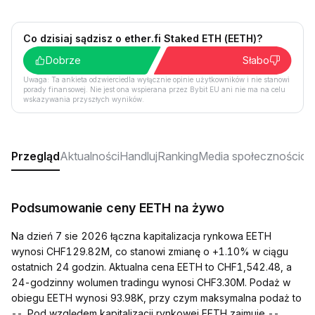
Co dzisiaj sądzisz o ether.fi Staked ETH (EETH)?
Dobrze
Słabo
Uwaga: Ta ankieta odzwierciedla wyłącznie opinie użytkowników i nie stanowi
porady finansowej. Nie jest ona wspierana przez Bybit EU ani nie ma na celu
wskazywania przyszłych wyników.
Przegląd
Aktualności
Handluj
Ranking
Media społecznościo
Podsumowanie ceny EETH na żywo
Na dzień 7 sie 2026 łączna kapitalizacja rynkowa EETH
wynosi CHF129.82M, co stanowi zmianę o +1.10% w ciągu
ostatnich 24 godzin. Aktualna cena EETH to CHF1,542.48, a
24-godzinny wolumen tradingu wynosi CHF3.30M. Podaż w
obiegu EETH wynosi 93.98K, przy czym maksymalna podaż to
--. Pod względem kapitalizacji rynkowej EETH zajmuje --