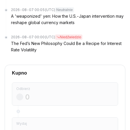
2026-08-07 00:05
(UTC)
Neutralnie
A 'weaponized' yen: How the U.S.-Japan intervention may
reshape global currency markets
2026-08-07 00:00
(UTC)
Niedźwiedzio
The Fed’s New Philosophy Could Be a Recipe for Interest
Rate Volatility
Kupno
Odbierz
Wydaj