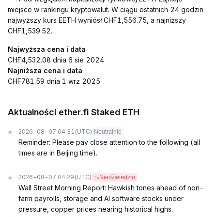
miejsce w rankingu kryptowalut. W ciągu ostatnich 24 godzin
najwyższy kurs EETH wyniósł CHF1,556.75, a najniższy
CHF1,539.52.
Najwyższa cena i data
CHF4,532.08 dnia 6 sie 2024
Najniższa cena i data
CHF781.59 dnia 1 wrz 2025
Aktualności ether.fi Staked ETH
2026-08-07 04:31
(UTC)
Neutralnie
Reminder: Please pay close attention to the following (all
times are in Beijing time).
2026-08-07 04:29
(UTC)
Niedźwiedzio
Wall Street Morning Report: Hawkish tones ahead of non-
farm payrolls, storage and AI software stocks under
pressure, copper prices nearing historical highs.