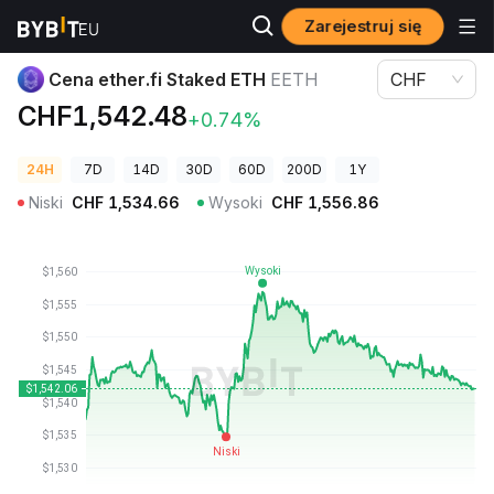
Zarejestruj się
Ceny kryptowalut
Cena ether.fi Staked ETH EETH
Cena ether.fi Staked ETH
EETH
CHF
CHF1,542.48
+0.74%
24H
7D
14D
30D
60D
200D
1Y
Niski
CHF
1,534.66
Wysoki
CHF
1,556.86