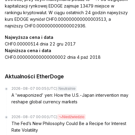
kapitalizacji rynkowej EDOGE zajmuje 13479 miejsce w
rankingu kryptowalut. W ciągu ostatnich 24 godzin najwyższy
kurs EDOGE wyniósł CHF0.000000000000003513, a
najniższy CHF0.000000000000002936.
Najwyższa cena i data
CHF0.00000514 dnia 22 gru 2017
Najniższa cena i data
CHF0.000000000000000002 dnia 4 paź 2018
Aktualności EtherDoge
2026-08-07 00:05
(UTC)
Neutralnie
A 'weaponized' yen: How the U.S.-Japan intervention may
reshape global currency markets
2026-08-07 00:00
(UTC)
Niedźwiedzio
The Fed’s New Philosophy Could Be a Recipe for Interest
Rate Volatility