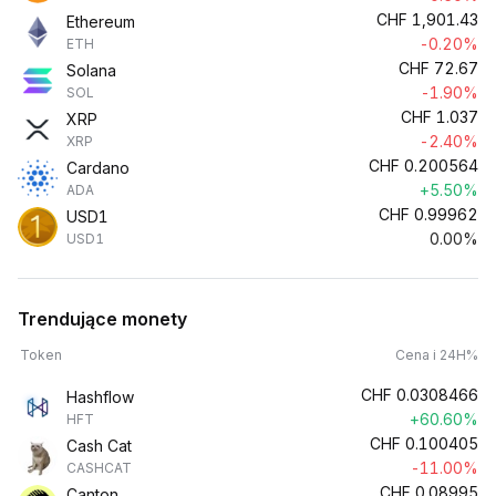
CHF
1,901.43
Ethereum
-0.20%
ETH
CHF
72.67
Solana
-1.90%
SOL
CHF
1.037
XRP
-2.40%
XRP
CHF
0.200564
Cardano
+5.50%
ADA
CHF
0.99962
USD1
0.00%
USD1
Trendujące monety
Token
Cena i 24H%
CHF
0.0308466
Hashflow
+60.60%
HFT
CHF
0.100405
Cash Cat
-11.00%
CASHCAT
CHF
0.08995
Canton