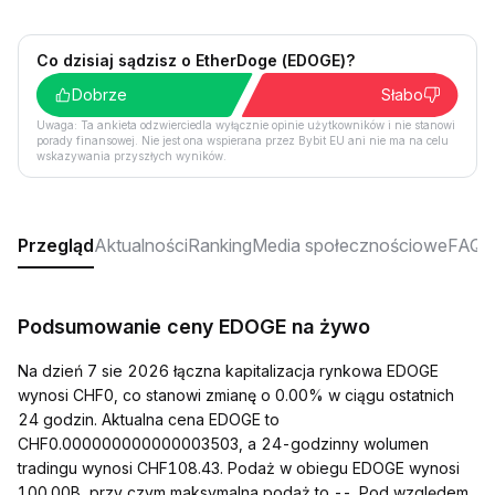
Co dzisiaj sądzisz o EtherDoge (EDOGE)?
Dobrze
Słabo
Uwaga: Ta ankieta odzwierciedla wyłącznie opinie użytkowników i nie stanowi
porady finansowej. Nie jest ona wspierana przez Bybit EU ani nie ma na celu
wskazywania przyszłych wyników.
Przegląd
Aktualności
Ranking
Media społecznościowe
FAQ
Podsumowanie ceny EDOGE na żywo
Na dzień 7 sie 2026 łączna kapitalizacja rynkowa EDOGE
wynosi CHF0, co stanowi zmianę o 0.00% w ciągu ostatnich
24 godzin. Aktualna cena EDOGE to
CHF0.000000000000003503, a 24-godzinny wolumen
tradingu wynosi CHF108.43. Podaż w obiegu EDOGE wynosi
100.00B, przy czym maksymalna podaż to --. Pod względem