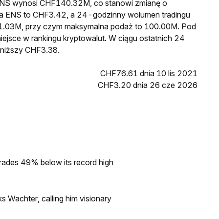
a ENS wynosi CHF140.32M, co stanowi zmianę o
na ENS to CHF3.42, a 24-godzinny wolumen tradingu
.03M, przy czym maksymalna podaż to 100.00M. Pod
iejsce w rankingu kryptowalut. W ciągu ostatnich 24
jniższy CHF3.38.
CHF76.61 dnia 10 lis 2021
CHF3.20 dnia 26 cze 2026
rades 49% below its record high
s Wachter, calling him visionary