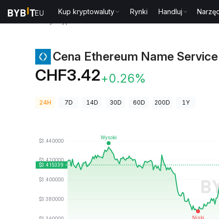
Kup kryptowaluty
Rynki
Handluj
Narzęd
Ceny kryptowalut
Cena Ethereum Name Service EN
Cena Ethereum Name Service
CHF3.42
+0.26%
24H
7D
14D
30D
60D
200D
1Y