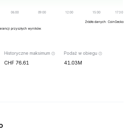
Źródło danych: CoinGecko
warancji przyszłych wyników.
Historyczne maksimum
Podaż w obiegu
76.61
41.03M
o