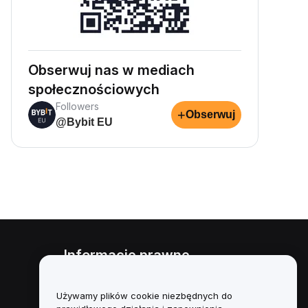
Obserwuj nas w mediach
społecznościowych
Followers
+
Obserwuj
@Bybit EU
Informacje prawne
Polityka dotycząca konfliktu
interesów
Używamy plików cookie niezbędnych do