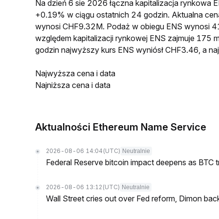
Na dzień 6 sie 2026 łączna kapitalizacja rynkow
+0.19% w ciągu ostatnich 24 godzin. Aktualna ce
wynosi CHF9.32M. Podaż w obiegu ENS wynosi 41
względem kapitalizacji rynkowej ENS zajmuje 175 m
godzin najwyższy kurs ENS wyniósł CHF3.46, a na
Najwyższa cena i data
Najniższa cena i data
Aktualności Ethereum Name Service
2026-08-06 14:04
(UTC)
Neutralnie
Federal Reserve bitcoin impact deepens as BTC t
2026-08-06 13:12
(UTC)
Neutralnie
Wall Street cries out over Fed reform, Dimon back