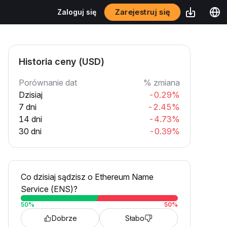
Zarejestruj się
Zaloguj się
Historia ceny (USD)
Porównanie dat
% zmiana
Dzisiaj
-0.29%
7 dni
-2.45%
14 dni
-4.73%
30 dni
-0.39%
Co dzisiaj sądzisz o Ethereum Name
Service (ENS)?
50
%
50
%
Dobrze
Słabo