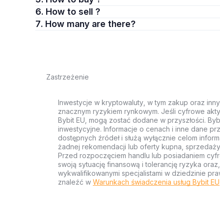
6. How to sell ?
7. How many are there?
Zastrzeżenie
Inwestycje w kryptowaluty, w tym zakup oraz inn
znacznym ryzykiem rynkowym. Jeśli cyfrowe akty
Bybit EU, mogą zostać dodane w przyszłości. Byb
inwestycyjne. Informacje o cenach i inne dane p
dostępnych źródeł i służą wyłącznie celom inform
żadnej rekomendacji lub oferty kupna, sprzedaży
Przed rozpoczęciem handlu lub posiadaniem cyf
swoją sytuację finansową i tolerancję ryzyka ora
wykwalifikowanymi specjalistami w dziedzinie pra
znaleźć w
Warunkach świadczenia usług Bybit EU