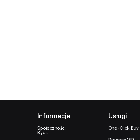
Informacje
Usługi
Społeczności
One-Click Buy
Bybit
Program VIP