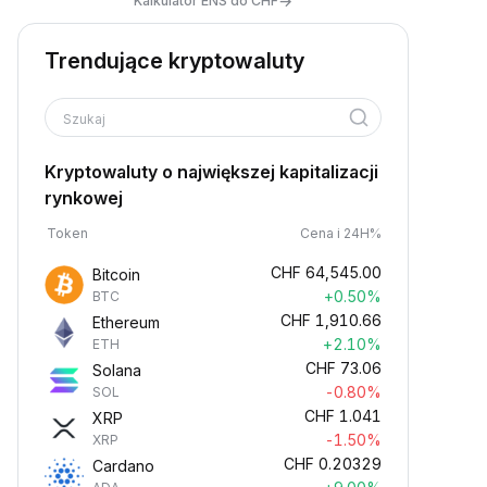
→
Kalkulator ENS do CHF
Trendujące kryptowaluty
Szukaj
Kryptowaluty o największej kapitalizacji
rynkowej
Token
Cena i 24H%
CHF
64,545.00
Bitcoin
+0.50%
BTC
CHF
1,910.66
Ethereum
+2.10%
ETH
CHF
73.06
Solana
-0.80%
SOL
CHF
1.041
XRP
-1.50%
XRP
CHF
0.20329
Cardano