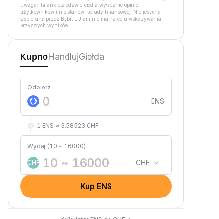
Uwaga: Ta ankieta odzwierciedla wyłącznie opinie
użytkowników i nie stanowi porady finansowej. Nie jest ona
wspierana przez Bybit EU ani nie ma na celu wskazywania
przyszłych wyników.
Handluj
Giełda
Kupno
Odbierz
ENS
1 ENS ≈ 3.58523 CHF
Wydaj (10 ~ 16000)
CHF
CHF
Kup ENS