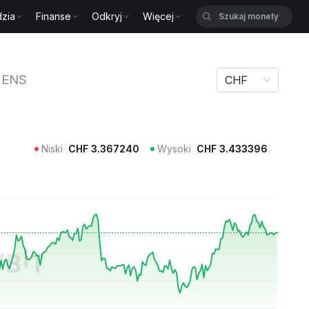
zia
Finanse
Odkryj
Więcej
S
ENS
CHF
Niski
CHF
3.367240
Wysoki
CHF
3.433396