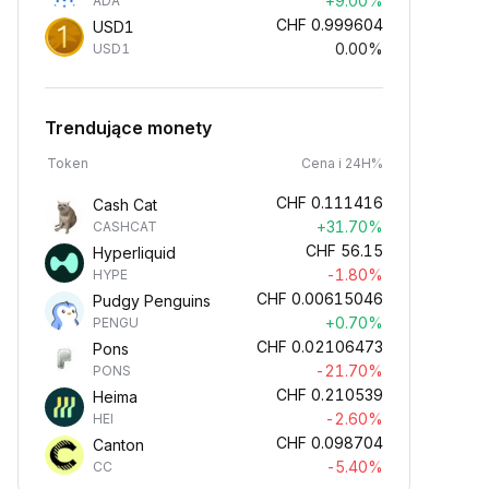
+9.00%
ADA
CHF
0.999604
USD1
0.00%
USD1
Trendujące monety
Token
Cena i 24H%
CHF
0.111416
Cash Cat
+31.70%
CASHCAT
CHF
56.15
Hyperliquid
-1.80%
HYPE
CHF
0.00615046
Pudgy Penguins
+0.70%
PENGU
CHF
0.02106473
Pons
-21.70%
PONS
CHF
0.210539
Heima
-2.60%
HEI
CHF
0.098704
Canton
-5.40%
CC