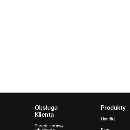
Obsługa
Produkty
Klienta
Handluj
Prześlij sprawę
lub skargę
Earn