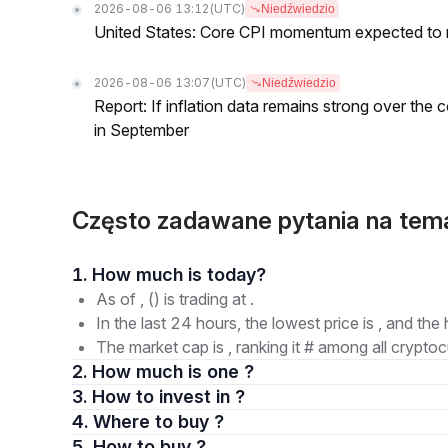
2026-08-06 13:12
(UTC)
Niedźwiedzio
United States: Core CPI momentum expected to re
2026-08-06 13:07
(UTC)
Niedźwiedzio
Report: If inflation data remains strong over the 
in September
Często zadawane pytania na tem
1. How much is today?
As of , () is trading at .
In the last 24 hours, the lowest price is , and the 
The market cap is , ranking it # among all cryptoc
2. How much is one ?
3. How to invest in ?
4. Where to buy ?
5. How to buy ?