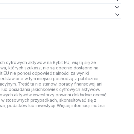
ych cyfrowych aktywów na Bybit EU, wiążą się ze
wa, których szukasz, nie są obecnie dostępne na
it EU nie ponosi odpowiedzialności za wyniki
rzedstawione w tym miejscu pochodzą z publicznie
acyjnym. Treść ta nie stanowi porady finansowej ani
 lub posiadania jakichkolwiek cyfrowych aktywów.
rowych aktywów inwestorzy powinni dokładnie ocenić
z, w stosownych przypadkach, skonsultować się z
wa, podatków lub inwestycji. Więcej informacji można
.