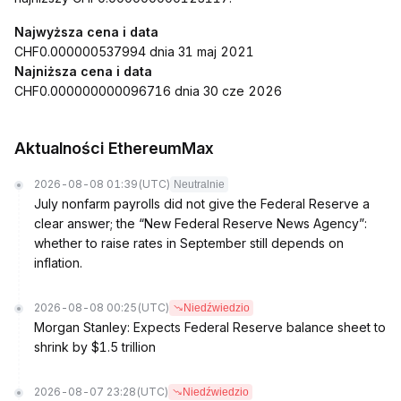
Najwyższa cena i data
CHF0.000000537994 dnia 31 maj 2021
Najniższa cena i data
CHF0.000000000096716 dnia 30 cze 2026
Aktualności EthereumMax
2026-08-08 01:39
(UTC)
Neutralnie
July nonfarm payrolls did not give the Federal Reserve a
clear answer; the “New Federal Reserve News Agency”:
whether to raise rates in September still depends on
inflation.
2026-08-08 00:25
(UTC)
Niedźwiedzio
Morgan Stanley: Expects Federal Reserve balance sheet to
shrink by $1.5 trillion
2026-08-07 23:28
(UTC)
Niedźwiedzio