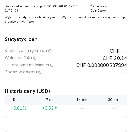
Data ostatniej aktualizacji: 2026-08-08 01:02:37
Źródło danych:
(UTC+0)
CoinGecko
Wyłączenie odpowiedzialności cywilnej: Wyniki z przeszłości nie stanowią gwarancji
przyszłych wyników.
Statystyki cen
Kapitalizacja rynkowa
--
Wolumen 24h
20.14
Historyczne maksimum
0.000000537994
Podaż w obiegu
--
Historia ceny (USD)
Dzisiaj
7 dni
14 dni
30 dni
+0.01%
+6.52%
--
--