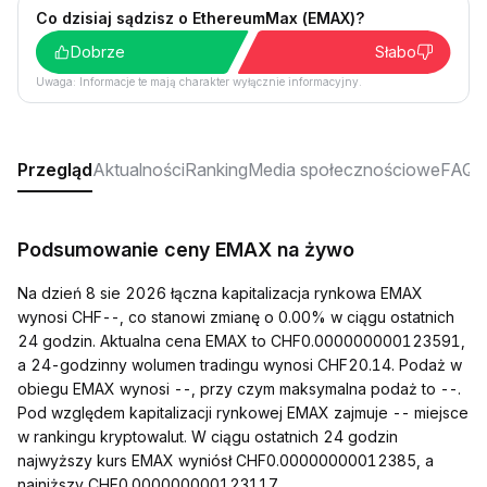
Co dzisiaj sądzisz o EthereumMax (EMAX)?
Dobrze
Słabo
Uwaga: Informacje te mają charakter wyłącznie informacyjny.
Przegląd
Aktualności
Ranking
Media społecznościowe
FAQ
Podsumowanie ceny EMAX na żywo
Na dzień 8 sie 2026 łączna kapitalizacja rynkowa EMAX
wynosi CHF--, co stanowi zmianę o 0.00% w ciągu ostatnich
24 godzin. Aktualna cena EMAX to CHF0.000000000123591,
a 24-godzinny wolumen tradingu wynosi CHF20.14. Podaż w
obiegu EMAX wynosi --, przy czym maksymalna podaż to --.
Pod względem kapitalizacji rynkowej EMAX zajmuje -- miejsce
w rankingu kryptowalut. W ciągu ostatnich 24 godzin
najwyższy kurs EMAX wyniósł CHF0.00000000012385, a
najniższy CHF0.000000000123117.