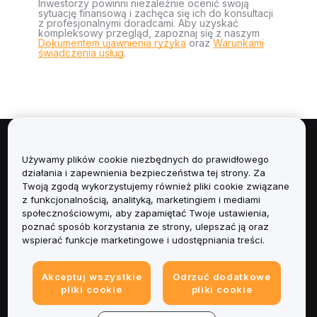
Inwestorzy powinni niezależnie ocenić swoją
sytuację finansową i zachęca się ich do konsultacji
z profesjonalnymi doradcami. Aby uzyskać
kompleksowy przegląd, zapoznaj się z naszym
Dokumentem ujawnienia ryzyka
oraz
Warunkami
świadczenia usług
.
Informacje
Używamy plików cookie niezbędnych do prawidłowego
działania i zapewnienia bezpieczeństwa tej strony. Za
Usługi
Twoją zgodą wykorzystujemy również pliki cookie związane
z funkcjonalnością, analityką, marketingiem i mediami
społecznościowymi, aby zapamiętać Twoje ustawienia,
Obsługa Klienta
poznać sposób korzystania ze strony, ulepszać ją oraz
wspierać funkcje marketingowe i udostępniania treści.
Produkty
Akceptuj wszystkie
Odrzuć dodatkowe
Informacje prawne
pliki cookie
pliki cookie