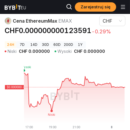
Zarejestruj się
Ceny kryptowalut
Cena EthereumMax EMAX
Cena EthereumMax
EMAX
CHF
CHF0.000000000123591
-0.29%
24H
7D
14D
30D
60D
200D
1Y
Niski
CHF
0.000000
Wysoki
CHF
0.000000