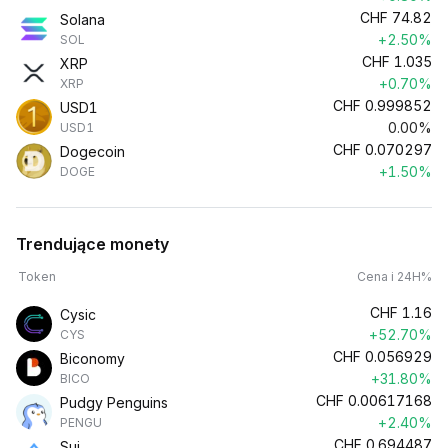
CHF
74.82
Solana
+2.50%
SOL
CHF
1.035
XRP
+0.70%
XRP
CHF
0.999852
USD1
0.00%
USD1
CHF
0.070297
Dogecoin
+1.50%
DOGE
Trendujące monety
Token
Cena i 24H%
CHF
1.16
Cysic
+52.70%
CYS
CHF
0.056929
Biconomy
+31.80%
BICO
CHF
0.00617168
Pudgy Penguins
+2.40%
PENGU
CHF
0.694487
Sui