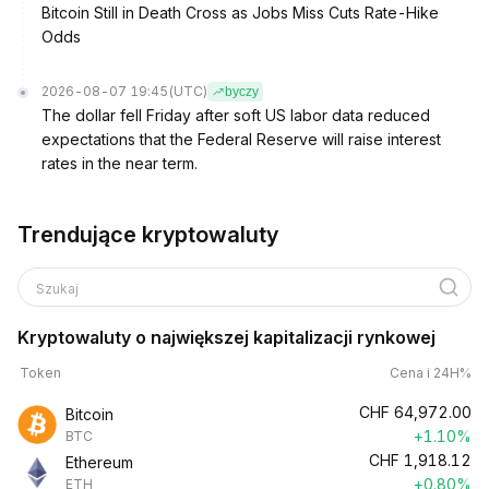
Bitcoin Still in Death Cross as Jobs Miss Cuts Rate-Hike
Odds
2026-08-07 19:45
(UTC)
byczy
The dollar fell Friday after soft US labor data reduced
expectations that the Federal Reserve will raise interest
rates in the near term.
Trendujące kryptowaluty
Szukaj
Kryptowaluty o największej kapitalizacji rynkowej
Token
Cena i 24H%
CHF
64,972.00
Bitcoin
+1.10%
BTC
CHF
1,918.12
Ethereum
+0.80%
ETH