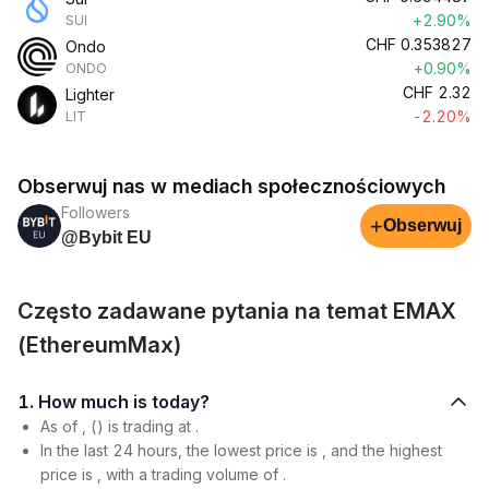
+2.90%
SUI
CHF
0.353827
Ondo
+0.90%
ONDO
CHF
2.32
Lighter
-2.20%
LIT
Obserwuj nas w mediach społecznościowych
Followers
+
Obserwuj
@Bybit EU
Często zadawane pytania na temat EMAX
(EthereumMax)
1. How much is today?
As of , () is trading at .
In the last 24 hours, the lowest price is , and the highest
price is , with a trading volume of .