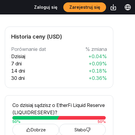
Zarejestruj się
Zaloguj się
Historia ceny (USD)
Porównanie dat
% zmiana
Dzisiaj
+0.04%
7 dni
+0.09%
14 dni
+0.18%
30 dni
+0.36%
Co dzisiaj sądzisz o EtherFi Liquid Reserve
(LIQUIDRESERVE)?
50
%
50
%
Dobrze
Słabo