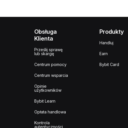
Obsługa
Produkty
Klienta
Handluj
Prześlij sprawę
lub skargę
Earn
Centrum pomocy
Bybit Card
Centrum wsparcia
Opinie
użytkowników
Bybit Learn
Opłata handlowa
Kontrola
autentyczności