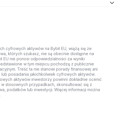
ych cyfrowych aktywów na Bybit EU, wiążą się ze
wa, których szukasz, nie są obecnie dostępne na
it EU nie ponosi odpowiedzialności za wyniki
rzedstawione w tym miejscu pochodzą z publicznie
acyjnym. Treść ta nie stanowi porady finansowej ani
 lub posiadania jakichkolwiek cyfrowych aktywów.
rowych aktywów inwestorzy powinni dokładnie ocenić
z, w stosownych przypadkach, skonsultować się z
wa, podatków lub inwestycji. Więcej informacji można
.