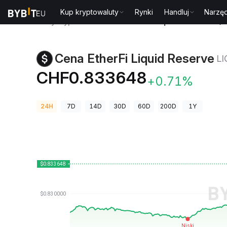
Kup kryptowaluty
Rynki
Handluj
Narzęd
Ceny kryptowalut
Cena EtherFi Liquid Reserve LIQ
Cena EtherFi Liquid Reserve
L
CHF0.833648
+0.71%
24H
7D
14D
30D
60D
200D
1Y