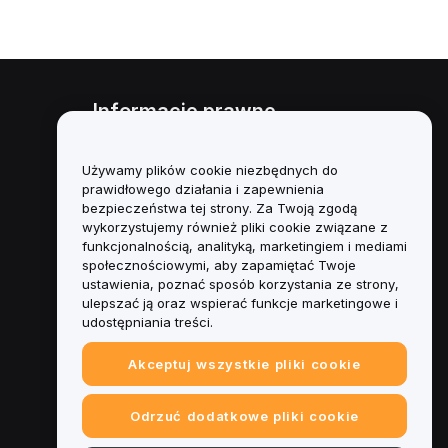
Informacje prawne
Polityka dotycząca konfliktu
interesów
Używamy plików cookie niezbędnych do
prawidłowego działania i zapewnienia
Podsumowanie polityki
bezpieczeństwa tej strony. Za Twoją zgodą
powiernictwa i zarządzania
wykorzystujemy również pliki cookie związane z
funkcjonalnością, analityką, marketingiem i mediami
Informacje ESG
społecznościowymi, aby zapamiętać Twoje
ustawienia, poznać sposób korzystania ze strony,
Biuletyny informacyjne
ulepszać ją oraz wspierać funkcje marketingowe i
kryptoaktywów
udostępniania treści.
Akceptuj wszystkie pliki cookie
Odrzuć dodatkowe pliki cookie