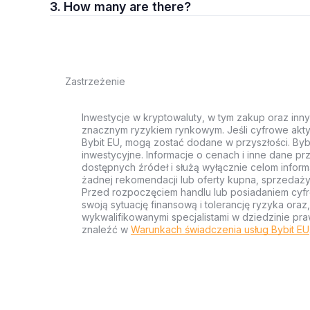
3. How many are there?
Zastrzeżenie
Inwestycje w kryptowaluty, w tym zakup oraz inn
znacznym ryzykiem rynkowym. Jeśli cyfrowe akty
Bybit EU, mogą zostać dodane w przyszłości. Byb
inwestycyjne. Informacje o cenach i inne dane p
dostępnych źródeł i służą wyłącznie celom inform
żadnej rekomendacji lub oferty kupna, sprzedaży
Przed rozpoczęciem handlu lub posiadaniem cyf
swoją sytuację finansową i tolerancję ryzyka ora
wykwalifikowanymi specjalistami w dziedzinie pra
znaleźć w
Warunkach świadczenia usług Bybit EU