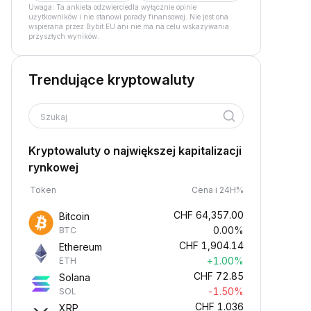
Uwaga: Ta ankieta odzwierciedla wyłącznie opinie
użytkowników i nie stanowi porady finansowej. Nie jest ona
wspierana przez Bybit EU ani nie ma na celu wskazywania
przyszłych wyników.
Trendujące kryptowaluty
Szukaj
Kryptowaluty o największej kapitalizacji
rynkowej
Token
Cena i 24H%
CHF
64,357.00
Bitcoin
0.00%
BTC
CHF
1,904.14
Ethereum
+1.00%
ETH
CHF
72.85
Solana
-1.50%
SOL
CHF
1.036
XRP