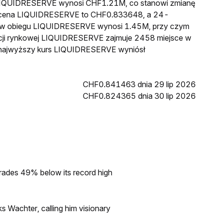
wa LIQUIDRESERVE wynosi CHF1.21M, co stanowi zmianę
na cena LIQUIDRESERVE to CHF0.833648, a 24-
 w obiegu LIQUIDRESERVE wynosi 1.45M, przy czym
acji rynkowej LIQUIDRESERVE zajmuje 2458 miejsce w
in najwyższy kurs LIQUIDRESERVE wyniósł
CHF0.841463 dnia 29 lip 2026
CHF0.824365 dnia 30 lip 2026
rades 49% below its record high
s Wachter, calling him visionary