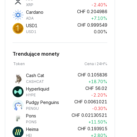
-2.40%
XRP
CHF
0.204986
Cardano
+7.10%
ADA
CHF
0.999549
USD1
0.00%
USD1
Trendujące monety
Token
Cena i 24H%
CHF
0.105836
Cash Cat
+18.70%
CASHCAT
CHF
56.02
Hyperliquid
-2.20%
HYPE
CHF
0.0061021
Pudgy Penguins
-0.30%
PENGU
CHF
0.02130521
Pons
+11.50%
PONS
CHF
0.193915
Heima
+2.80%
HEI