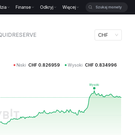
zia
Finanse
Odkryj
Więcej
UIDRESERVE
IQUIDRESERVE
CHF
Niski
CHF
0.826959
Wysoki
CHF
0.834996