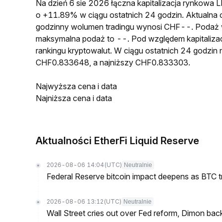
Na dzień 6 sie 2026 łączna kapitalizacja rynko
o +11.89% w ciągu ostatnich 24 godzin. Aktual
godzinny wolumen tradingu wynosi CHF--. Podaż
maksymalna podaż to --. Pod względem kapitaliz
rankingu kryptowalut. W ciągu ostatnich 24 godz
CHF0.833648, a najniższy CHF0.833303.
Najwyższa cena i data
Najniższa cena i data
Aktualności EtherFi Liquid Reserve
2026-08-06 14:04
(UTC)
Neutralnie
Federal Reserve bitcoin impact deepens as BTC t
2026-08-06 13:12
(UTC)
Neutralnie
Wall Street cries out over Fed reform, Dimon back