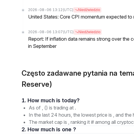
2026-08-06 13:12
(UTC)
Niedźwiedzio
United States: Core CPI momentum expected to re
2026-08-06 13:07
(UTC)
Niedźwiedzio
Report: If inflation data remains strong over the 
in September
Często zadawane pytania na tem
Reserve)
1. How much is today?
As of , () is trading at .
In the last 24 hours, the lowest price is , and the 
The market cap is , ranking it # among all cryptoc
2. How much is one ?