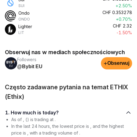
+2.50%
SUI
CHF
0.353278
Ondo
+0.70%
ONDO
CHF
2.32
Lighter
-1.50%
LIT
Obserwuj nas w mediach społecznościowych
Followers
+
Obserwuj
@Bybit EU
Często zadawane pytania na temat ETHIX
(Ethix)
1. How much is today?
As of , () is trading at .
In the last 24 hours, the lowest price is , and the highest
price is , with a trading volume of .