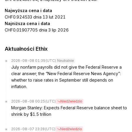
Najwyższa cena i data
CHF0.924533 dnia 13 lut 2021
Najniższa cena i data
CHF0.01907705 dnia 3 lip 2026
Aktualności Ethix
2026-08-08 01:39
(UTC)
Neutralnie
July nonfarm payrolls did not give the Federal Reserve a
clear answer; the “New Federal Reserve News Agency”:
whether to raise rates in September still depends on
inflation.
2026-08-08 00:25
(UTC)
Niedźwiedzio
Morgan Stanley: Expects Federal Reserve balance sheet to
shrink by $1.5 trillion
2026-08-07 23:28
(UTC)
Niedźwiedzio