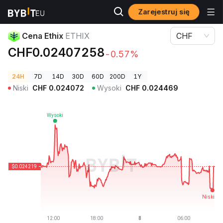
Zarejestruj się
Ceny kryptowalut
Cena Ethix ETHIX
Cena Ethix
ETHIX
CHF
CHF0.02407258
-0.57%
24H
7D
14D
30D
60D
200D
1Y
Niski
CHF
0.024072
Wysoki
CHF
0.024469