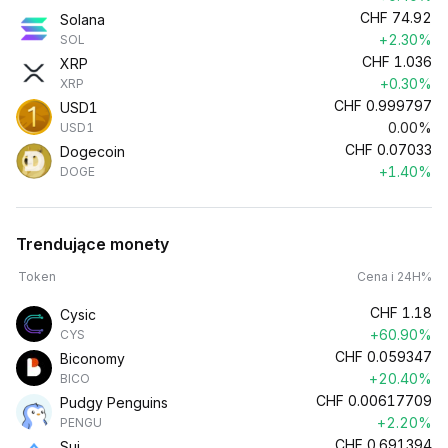
CHF
74.92
Solana
+2.30%
SOL
CHF
1.036
XRP
+0.30%
XRP
CHF
0.999797
USD1
0.00%
USD1
CHF
0.07033
Dogecoin
+1.40%
DOGE
Trendujące monety
Token
Cena i 24H%
CHF
1.18
Cysic
+60.90%
CYS
CHF
0.059347
Biconomy
+20.40%
BICO
CHF
0.00617709
Pudgy Penguins
+2.20%
PENGU
CHF
0.691394
Sui