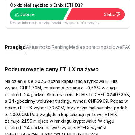
Co dzisiaj sądzisz o Ethix (ETHIX)?
Dobrze
Słabo
Uwaga: Informacje te mają charakter wyłącznie informacyjny.
Przegląd
Aktualności
Ranking
Media społecznościowe
FAQ
Podsumowanie ceny ETHIX na żywo
Na dzień 8 sie 2026 łączna kapitalizacja rynkowa ETHIX
wynosi CHF1.70M, co stanowi zmianę o -0.56% w ciągu
ostatnich 24 godzin. Aktualna cena ETHIX to CHF0.02407258,
a 24-godzinny wolumen tradingu wynosi CHF69.69. Podaż w
obiegu ETHIX wynosi 70.50M, przy czym maksymalna podaż
to 100.00M. Pod względem kapitalizacji rynkowej ETHIX
zajmuje 2155 miejsce w rankingu kryptowalut. W ciągu
ostatnich 24 godzin najwyższy kurs ETHIX wyniósł
CHF0.02439794, a najniższy CHF0.02407248.