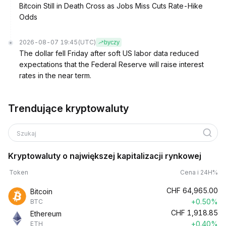
Bitcoin Still in Death Cross as Jobs Miss Cuts Rate-Hike
Odds
2026-08-07 19:45
(UTC)
byczy
The dollar fell Friday after soft US labor data reduced
expectations that the Federal Reserve will raise interest
rates in the near term.
Trendujące kryptowaluty
Szukaj
Kryptowaluty o największej kapitalizacji rynkowej
Token
Cena i 24H%
CHF
64,965.00
Bitcoin
+0.50%
BTC
CHF
1,918.85
Ethereum
+0.40%
ETH