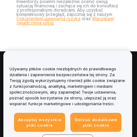
Inwestorzy powinni niezależnie ocenić swoją
sytuację finansową i zachęca się ich do konsultacji
z profesjonalnymi doradcami. Aby uzyskać
kompleksowy przegląd, zapoznaj się z naszym
Dokumentem ujawnienia ryzyka
oraz
Warunkami
świadczenia usług
.
Informacje
Używamy plików cookie niezbędnych do prawidłowego
działania i zapewnienia bezpieczeństwa tej strony. Za
Usługi
Twoją zgodą wykorzystujemy również pliki cookie związane
z funkcjonalnością, analityką, marketingiem i mediami
społecznościowymi, aby zapamiętać Twoje ustawienia,
Obsługa Klienta
poznać sposób korzystania ze strony, ulepszać ją oraz
wspierać funkcje marketingowe i udostępniania treści.
Produkty
Akceptuj wszystkie
Odrzuć dodatkowe
Informacje prawne
pliki cookie
pliki cookie