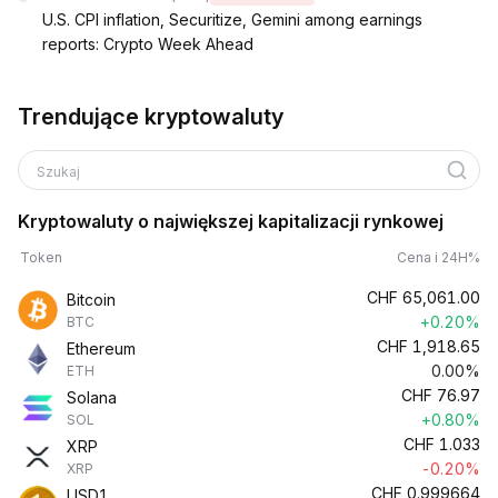
U.S. CPI inflation, Securitize, Gemini among earnings
reports: Crypto Week Ahead
Trendujące kryptowaluty
Szukaj
Kryptowaluty o największej kapitalizacji rynkowej
Token
Cena i 24H%
CHF
65,061.00
Bitcoin
+0.20%
BTC
CHF
1,918.65
Ethereum
0.00%
ETH
CHF
76.97
Solana
+0.80%
SOL
CHF
1.033
XRP
-0.20%
XRP
CHF
0.999664
USD1