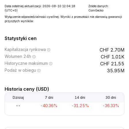
Data ostatniej aktualizacji: 2026-08-10 12:04:18
Źródło danych:
(UTC+0)
CoinGecko
Wyłączenie odpowiedzialności cywilnej: Wyniki z przeszłości nie stanowią gwarancji
przyszłych wyników.
Statystyki cen
Kapitalizacja rynkowa
2.70M
Wolumen 24h
1.01K
Historyczne maksimum
21.55
Podaż w obiegu
35.95M
Historia ceny (USD)
Dzisiaj
7 dni
14 dni
30 dni
--
-40.36%
-31.25%
-36.33%