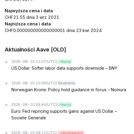
Najwyższa cena i data
CHF21.55 dnia 3 wrz 2021
Najniższa cena i data
CHF0.000000000000000001 dnia 23 kwi 2024
Aktualności Aave [OLD]
2026-08-10 11:07
(UTC)
byczy
US Dollar: Softer labor data supports downside – BNY
2026-08-10 10:06
(UTC)
Neutralnie
Norwegian Krone: Policy hold guidance in focus – Nomura
2026-08-10 09:44
(UTC)
byczy
Euro: Fed repricing supports gains against US Dollar –
Societe Generale
2026-08-10 09:12
(UTC)
Niedźwiedzio