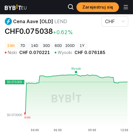
Zarejestruj się
Ceny kryptowalut
Cena Aave [OLD] LEND
Cena Aave [OLD]
LEND
CHF
CHF0.075038
+0.62%
24H
7D
14D
30D
60D
200D
1Y
Niski
CHF
0.070221
Wysoki
CHF
0.076185