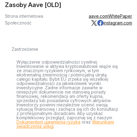
Zasoby Aave [OLD]
Strona internetowa
aave.com
WhitePaper
Społeczność
instagram.com
Zastrzeżenie
Wyłączenie odpowiedzialności cywilnej
Inwestowanie w aktywa kryptowalutowe wiąże się
ze znacznym ryzykiem rynkowym, w tym
ekstremalną zmiennością i potencjalną utratą
całego kapitału. Bybit EU zrzeka się wszelkiej
odpowiedzialności za jakiekolwiek wyniki
inwestycyjne. Żadne informacje zawarte w
niniejszym dokumencie nie stanowią porady
finansowej, rekomendacji ani oferty kupna,
sprzedaży lub posiadania cyfrowych aktywów.
Inwestorzy powinni niezależnie ocenić swoją
sytuację finansową i zachęca się ich do konsultacji
z profesjonalnymi doradcami. Aby uzyskać
kompleksowy przegląd, zapoznaj się z naszym
Dokumentem ujawnienia ryzyka
oraz
Warunkami
świadczenia usług
.