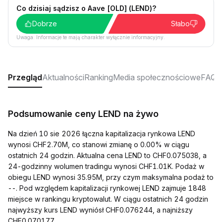
Co dzisiaj sądzisz o Aave [OLD] (LEND)?
Dobrze
Słabo
Uwaga: Informacje te mają charakter wyłącznie informacyjny.
Przegląd
Aktualności
Ranking
Media społecznościowe
FAQ
Podsumowanie ceny LEND na żywo
Na dzień 10 sie 2026 łączna kapitalizacja rynkowa LEND
wynosi CHF2.70M, co stanowi zmianę o 0.00% w ciągu
ostatnich 24 godzin. Aktualna cena LEND to CHF0.075038, a
24-godzinny wolumen tradingu wynosi CHF1.01K. Podaż w
obiegu LEND wynosi 35.95M, przy czym maksymalna podaż to
--. Pod względem kapitalizacji rynkowej LEND zajmuje 1848
miejsce w rankingu kryptowalut. W ciągu ostatnich 24 godzin
najwyższy kurs LEND wyniósł CHF0.076244, a najniższy
CHF0.070177.