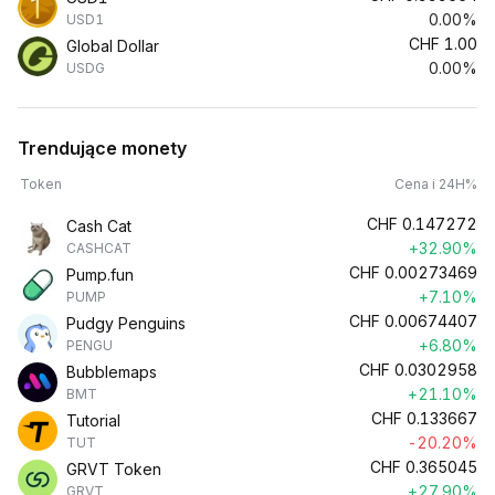
0.00%
USD1
CHF
1.00
Global Dollar
0.00%
USDG
Trendujące monety
Token
Cena i 24H%
CHF
0.147272
Cash Cat
+32.90%
CASHCAT
CHF
0.00273469
Pump.fun
+7.10%
PUMP
CHF
0.00674407
Pudgy Penguins
+6.80%
PENGU
CHF
0.0302958
Bubblemaps
+21.10%
BMT
CHF
0.133667
Tutorial
-20.20%
TUT
CHF
0.365045
GRVT Token
+27.90%
GRVT