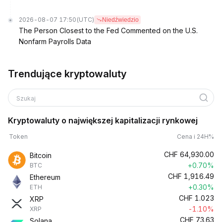
2026-08-07 17:50
(UTC)
Niedźwiedzio
The Person Closest to the Fed Commented on the U.S.
Nonfarm Payrolls Data
Trendujące kryptowaluty
Szukaj
Kryptowaluty o największej kapitalizacji rynkowej
Token
Cena i 24H%
CHF
64,930.00
Bitcoin
+0.70%
BTC
CHF
1,916.49
Ethereum
+0.30%
ETH
CHF
1.023
XRP
-1.10%
XRP
CHF
73.63
Solana