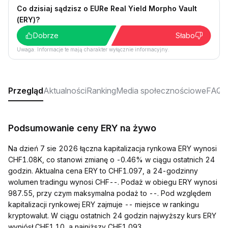
Co dzisiaj sądzisz o EURe Real Yield Morpho Vault
(ERY)?
Dobrze
Słabo
Uwaga: Informacje te mają charakter wyłącznie informacyjny.
Przegląd
Aktualności
Ranking
Media społecznościowe
FAQ
Podsumowanie ceny ERY na żywo
Na dzień 7 sie 2026 łączna kapitalizacja rynkowa ERY wynosi
CHF1.08K, co stanowi zmianę o -0.46% w ciągu ostatnich 24
godzin. Aktualna cena ERY to CHF1.097, a 24-godzinny
wolumen tradingu wynosi CHF--. Podaż w obiegu ERY wynosi
987.55, przy czym maksymalna podaż to --. Pod względem
kapitalizacji rynkowej ERY zajmuje -- miejsce w rankingu
kryptowalut. W ciągu ostatnich 24 godzin najwyższy kurs ERY
wyniósł CHF1.10, a najniższy CHF1.093.