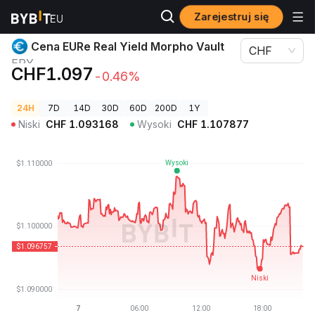
Zarejestruj się
Ceny kryptowalut
Cena EURe Real Yield Morpho Vault ERY
Cena EURe Real Yield Morpho Vault
CHF
ERY
CHF1.097
-0.46%
24H
7D
14D
30D
60D
200D
1Y
Niski
CHF
1.093168
Wysoki
CHF
1.107877