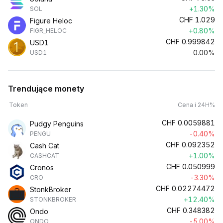
+1.30%
SOL
CHF
1.029
Figure Heloc
+0.80%
FIGR_HELOC
CHF
0.999842
USD1
0.00%
USD1
Trendujące monety
Token
Cena i 24H%
CHF
0.0059881
Pudgy Penguins
-0.40%
PENGU
CHF
0.092352
Cash Cat
+1.00%
CASHCAT
CHF
0.050999
Cronos
-3.30%
CRO
CHF
0.02274472
StonkBroker
+12.40%
STONKBROKER
CHF
0.348382
Ondo
-5.00%
ONDO