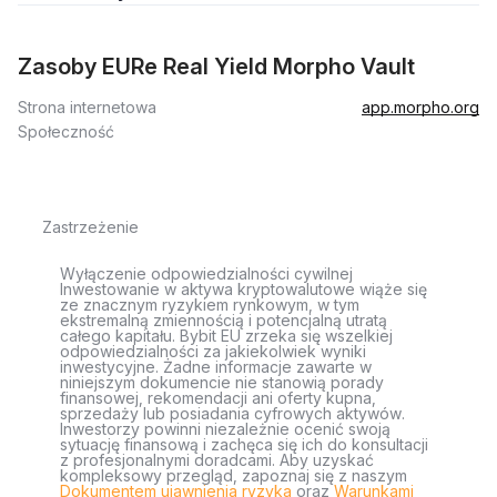
Zasoby EURe Real Yield Morpho Vault
Strona internetowa
app.morpho.org
Społeczność
Zastrzeżenie
Wyłączenie odpowiedzialności cywilnej
Inwestowanie w aktywa kryptowalutowe wiąże się
ze znacznym ryzykiem rynkowym, w tym
ekstremalną zmiennością i potencjalną utratą
całego kapitału. Bybit EU zrzeka się wszelkiej
odpowiedzialności za jakiekolwiek wyniki
inwestycyjne. Żadne informacje zawarte w
niniejszym dokumencie nie stanowią porady
finansowej, rekomendacji ani oferty kupna,
sprzedaży lub posiadania cyfrowych aktywów.
Inwestorzy powinni niezależnie ocenić swoją
sytuację finansową i zachęca się ich do konsultacji
z profesjonalnymi doradcami. Aby uzyskać
kompleksowy przegląd, zapoznaj się z naszym
Dokumentem ujawnienia ryzyka
oraz
Warunkami