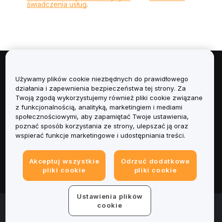
świadczenia usług
.
Informacje
Używamy plików cookie niezbędnych do prawidłowego
działania i zapewnienia bezpieczeństwa tej strony. Za
Usługi
Twoją zgodą wykorzystujemy również pliki cookie związane
z funkcjonalnością, analityką, marketingiem i mediami
społecznościowymi, aby zapamiętać Twoje ustawienia,
Obsługa Klienta
poznać sposób korzystania ze strony, ulepszać ją oraz
wspierać funkcje marketingowe i udostępniania treści.
Produkty
Akceptuj wszystkie
Odrzuć dodatkowe
Informacje prawne
pliki cookie
pliki cookie
Ustawienia plików
© 2025-2026 Bybit.eu. Wszystkie prawa zastrzeżone.
cookie
Warunki świadczenia usług
|
Polityka Prywatności
|
Dane