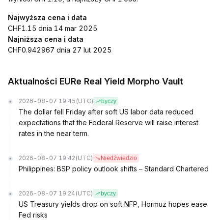
Najwyższa cena i data
CHF1.15 dnia 14 mar 2025
Najniższa cena i data
CHF0.942967 dnia 27 lut 2025
Aktualności EURe Real Yield Morpho Vault
2026-08-07 19:45
(UTC)
byczy
The dollar fell Friday after soft US labor data reduced
expectations that the Federal Reserve will raise interest
rates in the near term.
2026-08-07 19:42
(UTC)
Niedźwiedzio
Philippines: BSP policy outlook shifts – Standard Chartered
2026-08-07 19:24
(UTC)
byczy
US Treasury yields drop on soft NFP, Hormuz hopes ease
Fed risks