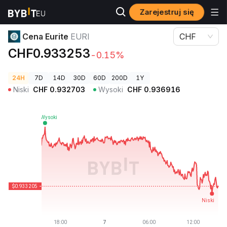
Zarejestruj się
Ceny kryptowalut
Cena Eurite EURI
Cena Eurite
EURI
CHF
CHF0.933253
-0.15%
24H
7D
14D
30D
60D
200D
1Y
Niski
CHF
0.932703
Wysoki
CHF
0.936916