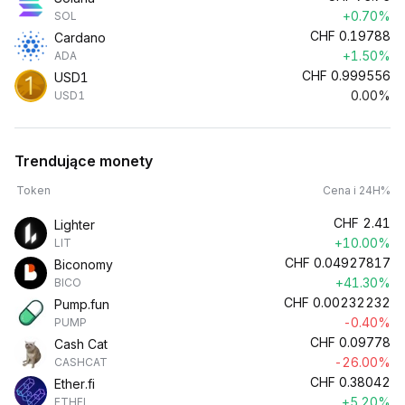
+0.70%
SOL
CHF
0.19788
Cardano
+1.50%
ADA
CHF
0.999556
USD1
0.00%
USD1
Trendujące monety
Token
Cena i 24H%
CHF
2.41
Lighter
+10.00%
LIT
CHF
0.04927817
Biconomy
+41.30%
BICO
CHF
0.00232232
Pump.fun
-0.40%
PUMP
CHF
0.09778
Cash Cat
-26.00%
CASHCAT
CHF
0.38042
Ether.fi
+5.20%
ETHFI