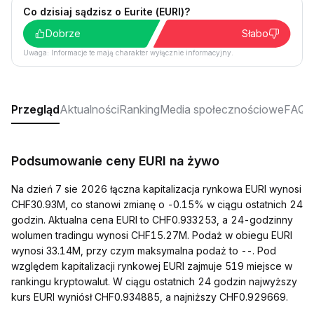
Co dzisiaj sądzisz o Eurite (EURI)?
Dobrze
Słabo
Uwaga: Informacje te mają charakter wyłącznie informacyjny.
Przegląd
Aktualności
Ranking
Media społecznościowe
FAQ
Podsumowanie ceny EURI na żywo
Na dzień 7 sie 2026 łączna kapitalizacja rynkowa EURI wynosi
CHF30.93M, co stanowi zmianę o -0.15% w ciągu ostatnich 24
godzin. Aktualna cena EURI to CHF0.933253, a 24-godzinny
wolumen tradingu wynosi CHF15.27M. Podaż w obiegu EURI
wynosi 33.14M, przy czym maksymalna podaż to --. Pod
względem kapitalizacji rynkowej EURI zajmuje 519 miejsce w
rankingu kryptowalut. W ciągu ostatnich 24 godzin najwyższy
kurs EURI wyniósł CHF0.934885, a najniższy CHF0.929669.