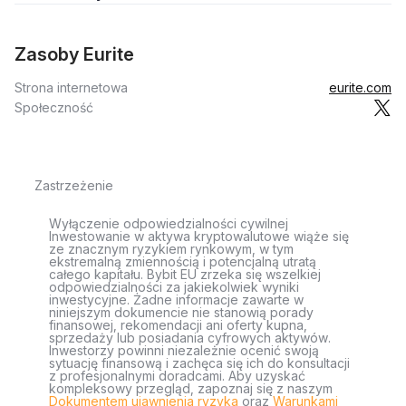
Zasoby Eurite
Strona internetowa
eurite.com
Społeczność
Zastrzeżenie
Wyłączenie odpowiedzialności cywilnej
Inwestowanie w aktywa kryptowalutowe wiąże się
ze znacznym ryzykiem rynkowym, w tym
ekstremalną zmiennością i potencjalną utratą
całego kapitału. Bybit EU zrzeka się wszelkiej
odpowiedzialności za jakiekolwiek wyniki
inwestycyjne. Żadne informacje zawarte w
niniejszym dokumencie nie stanowią porady
finansowej, rekomendacji ani oferty kupna,
sprzedaży lub posiadania cyfrowych aktywów.
Inwestorzy powinni niezależnie ocenić swoją
sytuację finansową i zachęca się ich do konsultacji
z profesjonalnymi doradcami. Aby uzyskać
kompleksowy przegląd, zapoznaj się z naszym
Dokumentem ujawnienia ryzyka
oraz
Warunkami