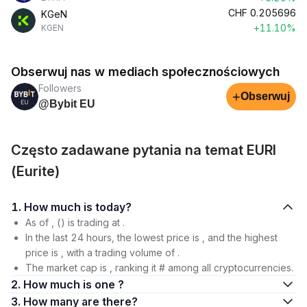
CHF
0.205696
KGeN
+11.10%
KGEN
Obserwuj nas w mediach społecznościowych
Followers
+
Obserwuj
@Bybit EU
Często zadawane pytania na temat EURI
(Eurite)
1. How much is today?
As of , () is trading at .
In the last 24 hours, the lowest price is , and the highest
price is , with a trading volume of .
The market cap is , ranking it # among all cryptocurrencies.
2. How much is one ?
3. How many are there?