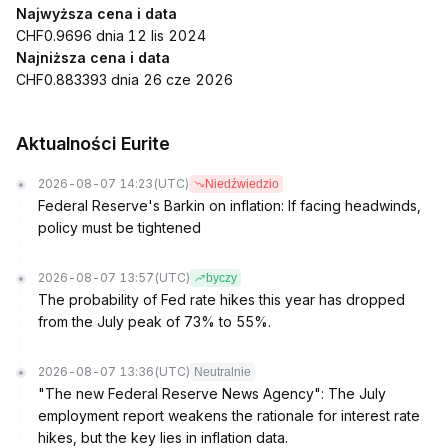
Najwyższa cena i data
CHF0.9696 dnia 12 lis 2024
Najniższa cena i data
CHF0.883393 dnia 26 cze 2026
Aktualności Eurite
2026-08-07 14:23
(UTC)
Niedźwiedzio
Federal Reserve's Barkin on inflation: If facing headwinds,
policy must be tightened
2026-08-07 13:57
(UTC)
byczy
The probability of Fed rate hikes this year has dropped
from the July peak of 73% to 55%.
2026-08-07 13:36
(UTC)
Neutralnie
"The new Federal Reserve News Agency": The July
employment report weakens the rationale for interest rate
hikes, but the key lies in inflation data.