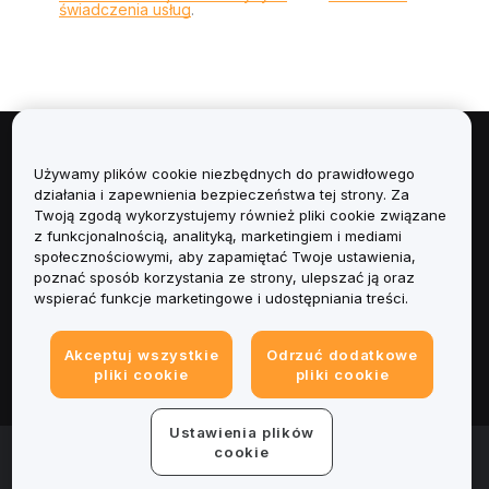
świadczenia usług
.
Informacje
Używamy plików cookie niezbędnych do prawidłowego
działania i zapewnienia bezpieczeństwa tej strony. Za
Usługi
Twoją zgodą wykorzystujemy również pliki cookie związane
z funkcjonalnością, analityką, marketingiem i mediami
społecznościowymi, aby zapamiętać Twoje ustawienia,
Obsługa Klienta
poznać sposób korzystania ze strony, ulepszać ją oraz
wspierać funkcje marketingowe i udostępniania treści.
Produkty
Akceptuj wszystkie
Odrzuć dodatkowe
Informacje prawne
pliki cookie
pliki cookie
Ustawienia plików
© 2025-2026 Bybit.eu. All rights reserved.
cookie
Warunki świadczenia usług
|
Polityka Prywatności
|
Dane