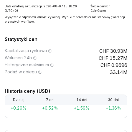
Data ostatniej aktualizacji: 2026-08-07 15:18:26
Źródło danych:
(UTC+0)
CoinGecko
Wyłączenie odpowiedzialności cywilnej: Wyniki z przeszłości nie stanowią gwarancji
przyszłych wyników.
Statystyki cen
Kapitalizacja rynkowa
30.93M
Wolumen 24h
15.27M
Historyczne maksimum
0.9696
Podaż w obiegu
33.14M
Historia ceny (USD)
Dzisiaj
7 dni
14 dni
30 dni
+0.29%
+0.52%
+1.59%
+1.36%