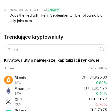
2026-08-07 13:34
(UTC)
byczy
Odds the Fed will hike in September tumble following big
July jobs miss
Trendujące kryptowaluty
Szukaj
Kryptowaluty o największej kapitalizacji rynkowej
Token
Cena i 24H%
CHF
64,925.00
Bitcoin
+0.90%
BTC
CHF
1,914.26
Ethereum
+0.40%
ETH
CHF
1.027
XRP
-1.70%
XRP
CHF
73.75
Solana