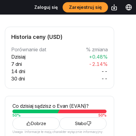
Zarejestruj się
Zaloguj się
Historia ceny (USD)
Porównanie dat
% zmiana
Dzisiaj
+0.48%
7 dni
-2.14%
14 dni
--
30 dni
--
Co dzisiaj sądzisz o Evan (EVAN)?
50
%
50
%
Dobrze
Słabo
Uwaga: Informacje te mają charakter wyłącznie informacyjny.