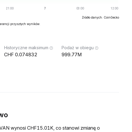
Źródło danych: CoinGecko
warancji przyszłych wyników.
Historyczne maksimum
Podaż w obiegu
0.074832
999.77M
ywo
a EVAN wynosi CHF15.01K, co stanowi zmianę o