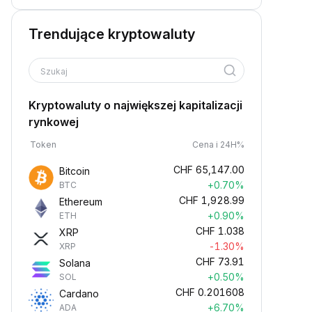
Trendujące kryptowaluty
Szukaj
Kryptowaluty o największej kapitalizacji
rynkowej
Token
Cena i 24H%
CHF
65,147.00
Bitcoin
+0.70%
BTC
CHF
1,928.99
Ethereum
+0.90%
ETH
CHF
1.038
XRP
-1.30%
XRP
CHF
73.91
Solana
+0.50%
SOL
CHF
0.201608
Cardano
+6.70%
ADA