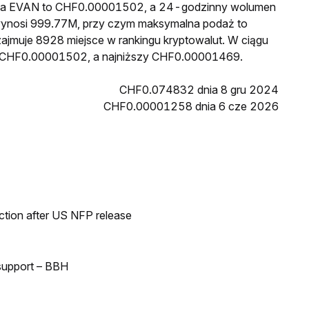
cena EVAN to CHF0.00001502, a 24-godzinny wolumen
ynosi 999.77M, przy czym maksymalna podaż to
ajmuje 8928 miejsce w rankingu kryptowalut. W ciągu
sł CHF0.00001502, a najniższy CHF0.00001469.
CHF0.074832 dnia 8 gru 2024
CHF0.00001258 dnia 6 cze 2026
ection after US NFP release
 support – BBH