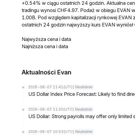
+0.54% w ciągu ostatnich 24 godzin. Aktualna 
tradingu wynosi CHF4.97. Podaż w obiegu EVAN w
1.00B. Pod względem kapitalizacji rynkowej EVAN z
ostatnich 24 godzin najwyższy kurs EVAN wynió
Najwyższa cena i data
Najniższa cena i data
Aktualności Evan
2026-08-07 11:41
(UTC)
Neutralnie
US Dollar Index Price Forecast: Likely to find dir
2026-08-07 11:20
(UTC)
Neutralnie
US Dollar: Strong payrolls may offer only limited
2026-08-07 10:53
(UTC)
Neutralnie