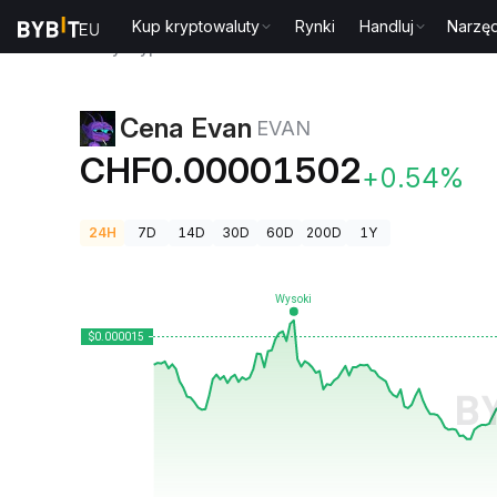
Kup kryptowaluty
Rynki
Handluj
Narzęd
Ceny kryptowalut
Cena Evan EVAN
Cena Evan
EVAN
CHF0.00001502
+0.54%
24H
7D
14D
30D
60D
200D
1Y