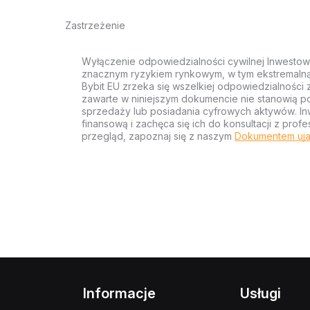
Zastrzeżenie
Wyłączenie odpowiedzialności cywilnej Inwestow
znacznym ryzykiem rynkowym, w tym ekstremalną z
Bybit EU zrzeka się wszelkiej odpowiedzialności 
zawarte w niniejszym dokumencie nie stanowią po
sprzedaży lub posiadania cyfrowych aktywów. Inw
finansową i zachęca się ich do konsultacji z pr
przegląd, zapoznaj się z naszym
Dokumentem uja
Informacje
Usługi