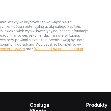
anie w aktywa kryptowalutowe wiąże się ze
miennością i potencjalną utratą całego kapitału.
za jakiekolwiek wyniki inwestycyjne. Żadne informacje
rady finansowej, rekomendacji ani oferty kupna,
estorzy powinni niezależnie ocenić swoją sytuację
ofesjonalnymi doradcami. Aby uzyskać kompleksowy
wnienia ryzyka
oraz
Warunkami świadczenia usług
.
Obsługa
Produkty