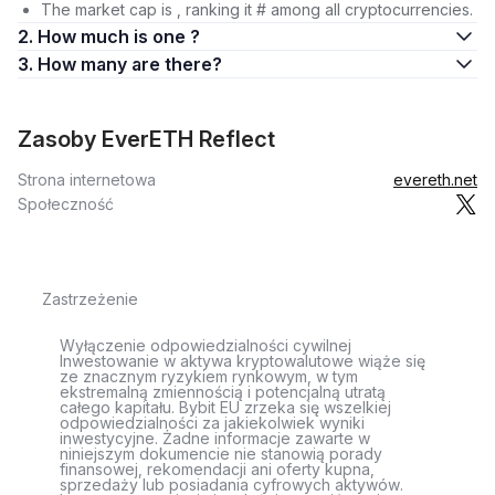
The market cap is , ranking it # among all cryptocurrencies.
2. How much is one ?
3. How many are there?
Zasoby EverETH Reflect
Strona internetowa
evereth.net
Społeczność
Zastrzeżenie
Wyłączenie odpowiedzialności cywilnej
Inwestowanie w aktywa kryptowalutowe wiąże się
ze znacznym ryzykiem rynkowym, w tym
ekstremalną zmiennością i potencjalną utratą
całego kapitału. Bybit EU zrzeka się wszelkiej
odpowiedzialności za jakiekolwiek wyniki
inwestycyjne. Żadne informacje zawarte w
niniejszym dokumencie nie stanowią porady
finansowej, rekomendacji ani oferty kupna,
sprzedaży lub posiadania cyfrowych aktywów.