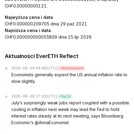
CHF0.00000000121.
Najwyższa cena i data
CHF0.000000209705 dnia 29 paź 2021
Najniższa cena i data
CHF0.000000000055809 dnia 15 lip 2026
Aktualności EverETH Reflect
2026-08-09 04:48
(UTC)
Niedźwiedzio
Economists generally expect the US annual inflation rate to
slow slightly.
2026-08-08 17:30
(UTC)
byczy
July’s surprisingly weak jobs report coupled with a possible
cooling in inflation next week may lead the Fed to hold
interest rates steady at its next meeting, says Bloomberg
Economic’s @AnnaEconomist