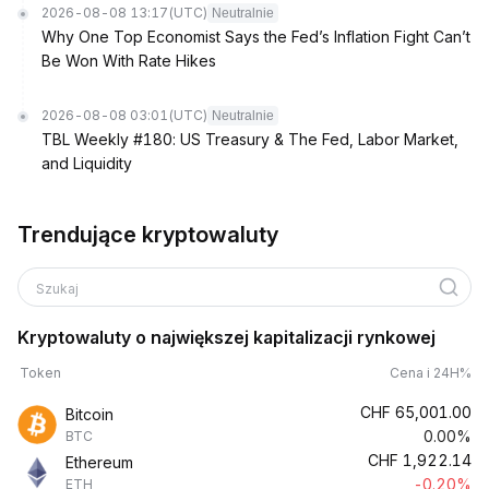
2026-08-08 13:17
(UTC)
Neutralnie
Why One Top Economist Says the Fed’s Inflation Fight Can’t
Be Won With Rate Hikes
2026-08-08 03:01
(UTC)
Neutralnie
TBL Weekly #180: US Treasury & The Fed, Labor Market,
and Liquidity
Trendujące kryptowaluty
Szukaj
Kryptowaluty o największej kapitalizacji rynkowej
Token
Cena i 24H%
CHF
65,001.00
Bitcoin
0.00%
BTC
CHF
1,922.14
Ethereum
-0.20%
ETH