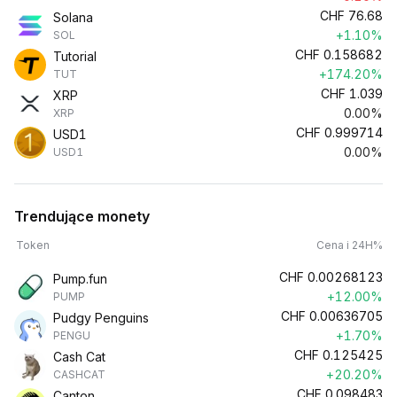
CHF
76.68
Solana
+1.10%
SOL
CHF
0.158682
Tutorial
+174.20%
TUT
CHF
1.039
XRP
0.00%
XRP
CHF
0.999714
USD1
0.00%
USD1
Trendujące monety
Token
Cena i 24H%
CHF
0.00268123
Pump.fun
+12.00%
PUMP
CHF
0.00636705
Pudgy Penguins
+1.70%
PENGU
CHF
0.125425
Cash Cat
+20.20%
CASHCAT
CHF
0.098483
Canton