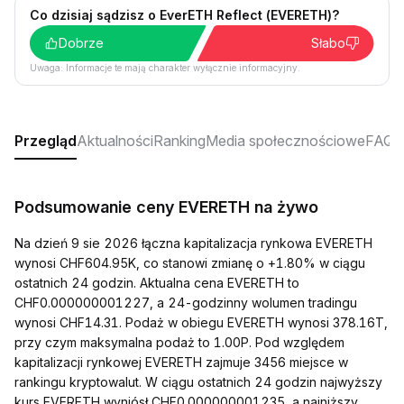
Co dzisiaj sądzisz o EverETH Reflect (EVERETH)?
Dobrze
Słabo
Uwaga: Informacje te mają charakter wyłącznie informacyjny.
Przegląd
Aktualności
Ranking
Media społecznościowe
FAQ
Podsumowanie ceny EVERETH na żywo
Na dzień 9 sie 2026 łączna kapitalizacja rynkowa EVERETH
wynosi CHF604.95K, co stanowi zmianę o +1.80% w ciągu
ostatnich 24 godzin. Aktualna cena EVERETH to
CHF0.000000001227, a 24-godzinny wolumen tradingu
wynosi CHF14.31. Podaż w obiegu EVERETH wynosi 378.16T,
przy czym maksymalna podaż to 1.00P. Pod względem
kapitalizacji rynkowej EVERETH zajmuje 3456 miejsce w
rankingu kryptowalut. W ciągu ostatnich 24 godzin najwyższy
kurs EVERETH wyniósł CHF0.000000001235, a najniższy