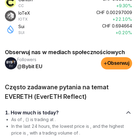
+9.30%
CC
CHF
0.00297009
IoTeX
+22.10%
IOTX
CHF
0.694664
Sui
+0.20%
SUI
Obserwuj nas w mediach społecznościowych
Followers
+
Obserwuj
@Bybit EU
Często zadawane pytania na temat
EVERETH (EverETH Reflect)
1. How much is today?
As of , () is trading at .
In the last 24 hours, the lowest price is , and the highest
price is , with a trading volume of .