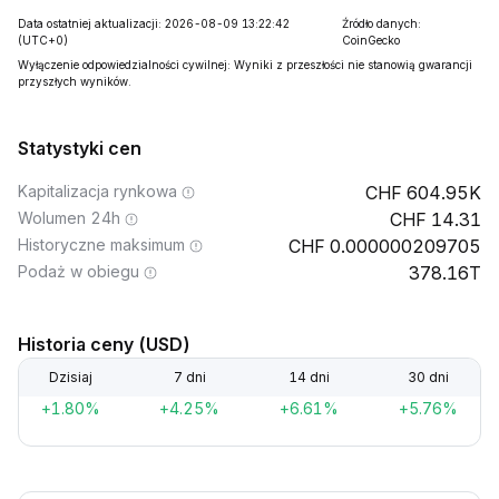
Data ostatniej aktualizacji: 2026-08-09 13:22:42
Źródło danych:
(UTC+0)
CoinGecko
Wyłączenie odpowiedzialności cywilnej: Wyniki z przeszłości nie stanowią gwarancji
przyszłych wyników.
Statystyki cen
Kapitalizacja rynkowa
604.95K
Wolumen 24h
14.31
Historyczne maksimum
0.000000209705
Podaż w obiegu
378.16T
Historia ceny (USD)
Dzisiaj
7 dni
14 dni
30 dni
+1.80%
+4.25%
+6.61%
+5.76%