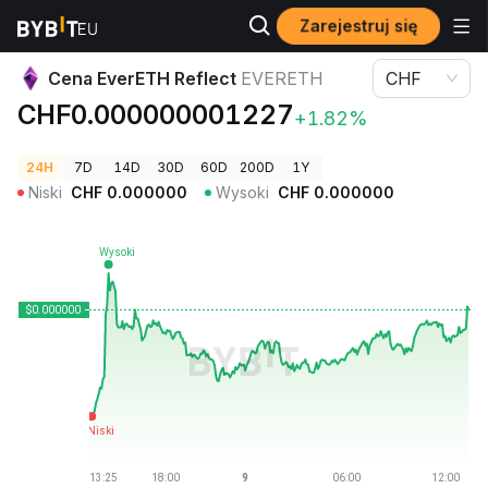
Zarejestruj się
Ceny kryptowalut
Cena EverETH Reflect EVERETH
Cena EverETH Reflect
EVERETH
CHF
CHF0.000000001227
+1.82%
24H
7D
14D
30D
60D
200D
1Y
Niski
CHF
0.000000
Wysoki
CHF
0.000000