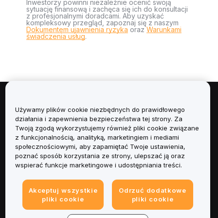
Inwestorzy powinni niezależnie ocenić swoją
sytuację finansową i zachęca się ich do konsultacji
z profesjonalnymi doradcami. Aby uzyskać
kompleksowy przegląd, zapoznaj się z naszym
Dokumentem ujawnienia ryzyka
oraz
Warunkami
świadczenia usług
.
Informacje
Używamy plików cookie niezbędnych do prawidłowego
działania i zapewnienia bezpieczeństwa tej strony. Za
Usługi
Twoją zgodą wykorzystujemy również pliki cookie związane
z funkcjonalnością, analityką, marketingiem i mediami
społecznościowymi, aby zapamiętać Twoje ustawienia,
Obsługa Klienta
poznać sposób korzystania ze strony, ulepszać ją oraz
wspierać funkcje marketingowe i udostępniania treści.
Produkty
Akceptuj wszystkie
Odrzuć dodatkowe
Informacje prawne
pliki cookie
pliki cookie