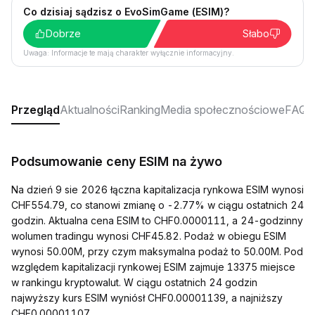
Co dzisiaj sądzisz o EvoSimGame (ESIM)?
Dobrze
Słabo
Uwaga: Informacje te mają charakter wyłącznie informacyjny.
Przegląd
Aktualności
Ranking
Media społecznościowe
FAQ
Podsumowanie ceny ESIM na żywo
Na dzień 9 sie 2026 łączna kapitalizacja rynkowa ESIM wynosi
CHF554.79, co stanowi zmianę o -2.77% w ciągu ostatnich 24
godzin. Aktualna cena ESIM to CHF0.0000111, a 24-godzinny
wolumen tradingu wynosi CHF45.82. Podaż w obiegu ESIM
wynosi 50.00M, przy czym maksymalna podaż to 50.00M. Pod
względem kapitalizacji rynkowej ESIM zajmuje 13375 miejsce
w rankingu kryptowalut. W ciągu ostatnich 24 godzin
najwyższy kurs ESIM wyniósł CHF0.00001139, a najniższy
CHF0.00001107.