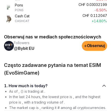
CHF
0.03032199
Pons
-6.50%
PONS
CHF
0.112047
Cash Cat
+14.80%
CASHCAT
Obserwuj nas w mediach społecznościowych
Followers
+
Obserwuj
@Bybit EU
Często zadawane pytania na temat ESIM
(EvoSimGame)
1. How much is today?
As of , () is trading at .
In the last 24 hours, the lowest price is , and the highest
price is , with a trading volume of .
The market cap is , ranking it # among all cryptocurrencies.