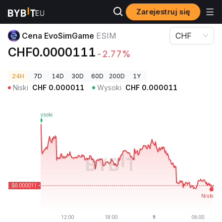
Zarejestruj się
Ceny kryptowalut
Cena EvoSimGame ESIM
Cena EvoSimGame
ESIM
CHF
CHF0.0000111
-2.77%
24H
7D
14D
30D
60D
200D
1Y
Niski
CHF
0.000011
Wysoki
CHF
0.000011