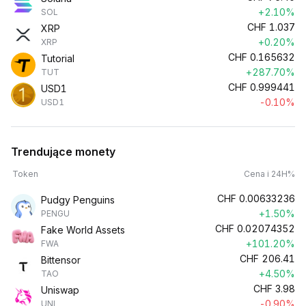
+2.10%
SOL
CHF
1.037
XRP
+0.20%
XRP
CHF
0.165632
Tutorial
+287.70%
TUT
CHF
0.999441
USD1
-0.10%
USD1
Trendujące monety
Token
Cena i 24H%
CHF
0.00633236
Pudgy Penguins
+1.50%
PENGU
CHF
0.02074352
Fake World Assets
+101.20%
FWA
CHF
206.41
Bittensor
+4.50%
TAO
CHF
3.98
Uniswap
-0.90%
UNI