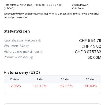
Data ostatniej aktualizacji: 2026-08-09 08:07:39
Źródło danych:
(UTC+0)
CoinGecko
Wyłączenie odpowiedzialności cywilnej: Wyniki z przeszłości nie stanowią gwarancji
przyszłych wyników.
Statystyki cen
Kapitalizacja rynkowa
554.79
Wolumen 24h
45.82
Historyczne maksimum
0.075783
Podaż w obiegu
50.00M
Historia ceny (USD)
Dzisiaj
7 dni
14 dni
30 dni
-2.95%
-11.13%
-22.95%
-50.03%