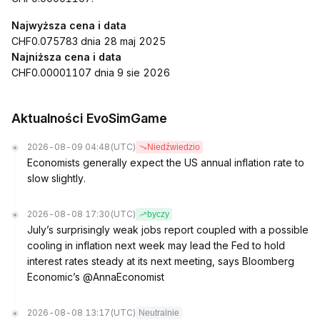
Najwyższa cena i data
CHF0.075783 dnia 28 maj 2025
Najniższa cena i data
CHF0.00001107 dnia 9 sie 2026
Aktualności EvoSimGame
2026-08-09 04:48
(UTC)
Niedźwiedzio
Economists generally expect the US annual inflation rate to
slow slightly.
2026-08-08 17:30
(UTC)
byczy
July’s surprisingly weak jobs report coupled with a possible
cooling in inflation next week may lead the Fed to hold
interest rates steady at its next meeting, says Bloomberg
Economic’s @AnnaEconomist
2026-08-08 13:17
(UTC)
Neutralnie