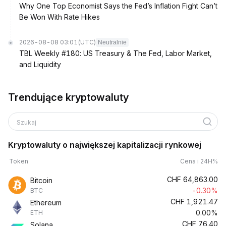
Why One Top Economist Says the Fed’s Inflation Fight Can’t
Be Won With Rate Hikes
2026-08-08 03:01
(UTC)
Neutralnie
TBL Weekly #180: US Treasury & The Fed, Labor Market,
and Liquidity
Trendujące kryptowaluty
Szukaj
Kryptowaluty o największej kapitalizacji rynkowej
Token
Cena i 24H%
CHF
64,863.00
Bitcoin
-0.30%
BTC
CHF
1,921.47
Ethereum
0.00%
ETH
CHF
76.40
Solana