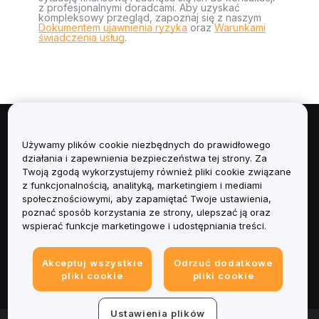
z profesjonalnymi doradcami. Aby uzyskać
kompleksowy przegląd, zapoznaj się z naszym
Dokumentem ujawnienia ryzyka
oraz
Warunkami
świadczenia usług
.
Informacje
Używamy plików cookie niezbędnych do prawidłowego
działania i zapewnienia bezpieczeństwa tej strony. Za
Usługi
Twoją zgodą wykorzystujemy również pliki cookie związane
z funkcjonalnością, analityką, marketingiem i mediami
społecznościowymi, aby zapamiętać Twoje ustawienia,
Obsługa Klienta
poznać sposób korzystania ze strony, ulepszać ją oraz
wspierać funkcje marketingowe i udostępniania treści.
Produkty
Akceptuj wszystkie
Odrzuć dodatkowe
Informacje prawne
pliki cookie
pliki cookie
Ustawienia plików