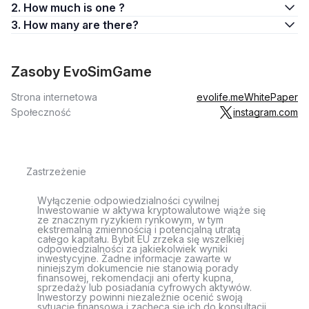
2. How much is one ?
3. How many are there?
Zasoby EvoSimGame
Strona internetowa
evolife.me
WhitePaper
Społeczność
instagram.com
Zastrzeżenie
Wyłączenie odpowiedzialności cywilnej
Inwestowanie w aktywa kryptowalutowe wiąże się
ze znacznym ryzykiem rynkowym, w tym
ekstremalną zmiennością i potencjalną utratą
całego kapitału. Bybit EU zrzeka się wszelkiej
odpowiedzialności za jakiekolwiek wyniki
inwestycyjne. Żadne informacje zawarte w
niniejszym dokumencie nie stanowią porady
finansowej, rekomendacji ani oferty kupna,
sprzedaży lub posiadania cyfrowych aktywów.
Inwestorzy powinni niezależnie ocenić swoją
sytuację finansową i zachęca się ich do konsultacji