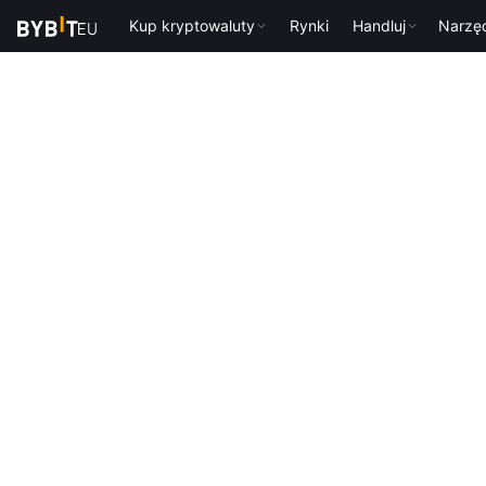
Kup kryptowaluty
Rynki
Handluj
Narzę