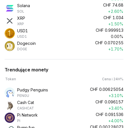
CHF
74.68
Solana
+2.60%
SOL
CHF
1.034
XRP
+1.50%
XRP
CHF
0.999913
USD1
0.00%
USD1
CHF
0.070255
Dogecoin
+1.70%
DOGE
Trendujące monety
Token
Cena i 24H%
CHF
0.00625054
Pudgy Penguins
+3.10%
PENGU
CHF
0.096157
Cash Cat
+3.40%
CASHCAT
CHF
0.091536
Pi Network
+4.00%
PI
CHF
0.00228073
Pump.fun