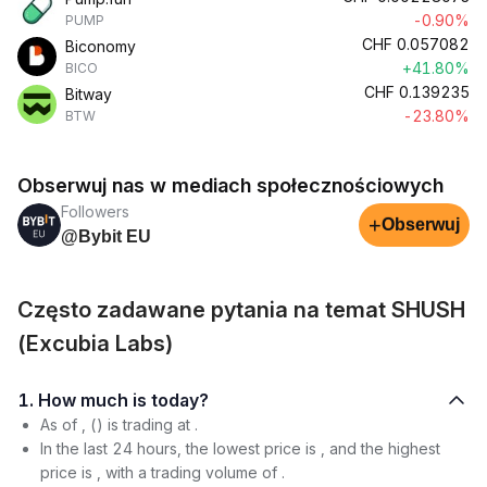
-0.90%
PUMP
CHF
0.057082
Biconomy
+41.80%
BICO
CHF
0.139235
Bitway
-23.80%
BTW
Obserwuj nas w mediach społecznościowych
Followers
+
Obserwuj
@Bybit EU
Często zadawane pytania na temat SHUSH
(Excubia Labs)
1. How much is today?
As of , () is trading at .
In the last 24 hours, the lowest price is , and the highest
price is , with a trading volume of .