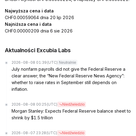
Najwyższa cena i data
CHF0.00059064 dnia 20 lip 2026
Najniższa cena i data
CHF0.00000209 dnia 6 sie 2026
Aktualności Excubia Labs
2026-08-08 01:39
(UTC)
Neutralnie
July nonfarm payrolls did not give the Federal Reserve a
clear answer; the “New Federal Reserve News Agency”:
whether to raise rates in September still depends on
inflation.
2026-08-08 00:25
(UTC)
Niedźwiedzio
Morgan Stanley: Expects Federal Reserve balance sheet to
shrink by $1.5 trillion
2026-08-07 23:28
(UTC)
Niedźwiedzio