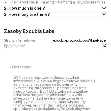
The market cap is , ranking it # among all cryptocurrencies.
2. How much is one ?
3. How many are there?
Zasoby Excubia Labs
Strona internetowa
excubiaprotocol.com
WhitePaper
Społeczność
Zastrzeżenie
Wyłączenie odpowiedzialności cywilnej
Inwestowanie w aktywa kryptowalutowe wiąże się
ze znacznym ryzykiem rynkowym, w tym
ekstremalną zmiennością i potencjalną utratą
całego kapitału. Bybit EU zrzeka się wszelkiej
odpowiedzialności za jakiekolwiek wyniki
inwestycyjne. Żadne informacje zawarte w
niniejszym dokumencie nie stanowią porady
finansowej, rekomendacji ani oferty kupna,
sprzedaży lub posiadania cyfrowych aktywów.