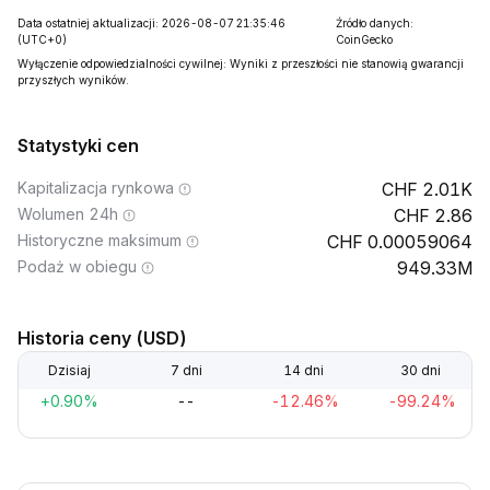
Data ostatniej aktualizacji: 2026-08-07 21:35:46
Źródło danych:
(UTC+0)
CoinGecko
Wyłączenie odpowiedzialności cywilnej: Wyniki z przeszłości nie stanowią gwarancji
przyszłych wyników.
Statystyki cen
Kapitalizacja rynkowa
2.01K
Wolumen 24h
2.86
Historyczne maksimum
0.00059064
Podaż w obiegu
949.33M
Historia ceny (USD)
Dzisiaj
7 dni
14 dni
30 dni
+0.90%
--
-12.46%
-99.24%