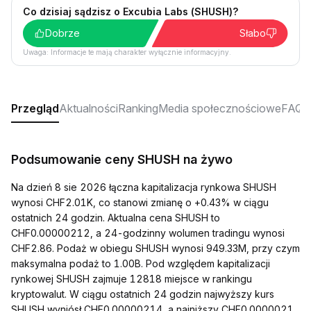
Co dzisiaj sądzisz o Excubia Labs (SHUSH)?
Dobrze
Słabo
Uwaga: Informacje te mają charakter wyłącznie informacyjny.
Przegląd
Aktualności
Ranking
Media społecznościowe
FAQ
Podsumowanie ceny SHUSH na żywo
Na dzień 8 sie 2026 łączna kapitalizacja rynkowa SHUSH
wynosi CHF2.01K, co stanowi zmianę o +0.43% w ciągu
ostatnich 24 godzin. Aktualna cena SHUSH to
CHF0.00000212, a 24-godzinny wolumen tradingu wynosi
CHF2.86. Podaż w obiegu SHUSH wynosi 949.33M, przy czym
maksymalna podaż to 1.00B. Pod względem kapitalizacji
rynkowej SHUSH zajmuje 12818 miejsce w rankingu
kryptowalut. W ciągu ostatnich 24 godzin najwyższy kurs
SHUSH wyniósł CHF0.00000214, a najniższy CHF0.0000021.