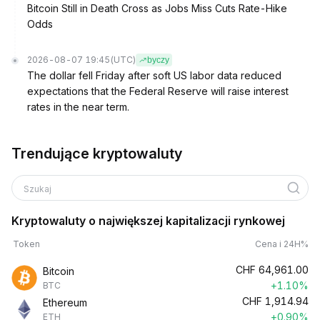
Bitcoin Still in Death Cross as Jobs Miss Cuts Rate-Hike
Odds
2026-08-07 19:45
(UTC)
byczy
The dollar fell Friday after soft US labor data reduced
expectations that the Federal Reserve will raise interest
rates in the near term.
Trendujące kryptowaluty
Szukaj
Kryptowaluty o największej kapitalizacji rynkowej
Token
Cena i 24H%
CHF
64,961.00
Bitcoin
+1.10%
BTC
CHF
1,914.94
Ethereum
+0.90%
ETH