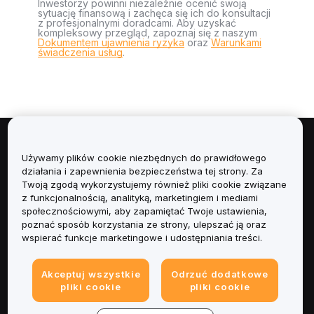
Inwestorzy powinni niezależnie ocenić swoją
sytuację finansową i zachęca się ich do konsultacji
z profesjonalnymi doradcami. Aby uzyskać
kompleksowy przegląd, zapoznaj się z naszym
Dokumentem ujawnienia ryzyka
oraz
Warunkami
świadczenia usług
.
Informacje
Używamy plików cookie niezbędnych do prawidłowego
działania i zapewnienia bezpieczeństwa tej strony. Za
Usługi
Twoją zgodą wykorzystujemy również pliki cookie związane
z funkcjonalnością, analityką, marketingiem i mediami
społecznościowymi, aby zapamiętać Twoje ustawienia,
Obsługa Klienta
poznać sposób korzystania ze strony, ulepszać ją oraz
wspierać funkcje marketingowe i udostępniania treści.
Produkty
Akceptuj wszystkie
Odrzuć dodatkowe
Informacje prawne
pliki cookie
pliki cookie