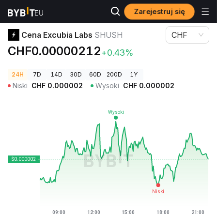
Zarejestruj się
Ceny kryptowalut
Cena Excubia Labs SHUSH
Cena Excubia Labs
SHUSH
CHF
CHF0.00000212
+0.43%
24H
7D
14D
30D
60D
200D
1Y
Niski
CHF
0.000002
Wysoki
CHF
0.000002