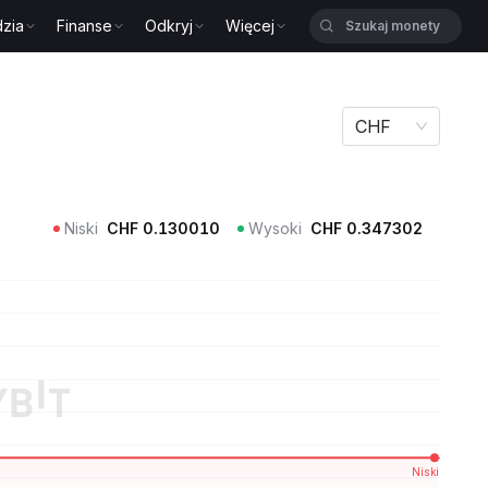
zia
Finanse
Odkryj
Więcej
T
CHF
Niski
CHF
0.130010
Wysoki
CHF
0.347302