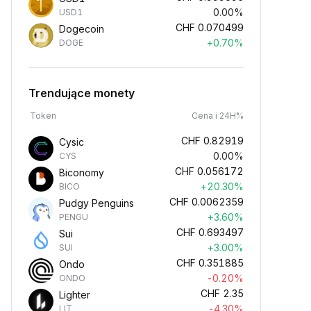
0.00%
USD1
CHF
0.070499
Dogecoin
+0.70%
DOGE
Trendujące monety
Token
Cena i 24H%
CHF
0.82919
Cysic
0.00%
CYS
CHF
0.056172
Biconomy
+20.30%
BICO
CHF
0.0062359
Pudgy Penguins
+3.60%
PENGU
CHF
0.693497
Sui
+3.00%
SUI
CHF
0.351885
Ondo
-0.20%
ONDO
CHF
2.35
Lighter
-4.30%
LIT