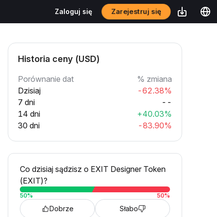
Zarejestruj się
Zaloguj się
Historia ceny (USD)
Porównanie dat
% zmiana
Dzisiaj
-62.38%
7 dni
--
14 dni
+40.03%
30 dni
-83.90%
Co dzisiaj sądzisz o EXIT Designer Token
(EXIT)?
50
%
50
%
Dobrze
Słabo