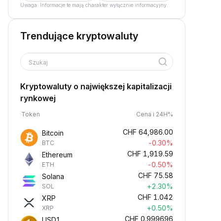
Uwaga: Informacje te mają charakter wyłącznie informacyjny.
Trendujące kryptowaluty
Szukaj
Kryptowaluty o największej kapitalizacji
rynkowej
Token
Cena i 24H%
CHF
64,986.00
Bitcoin
-0.30%
BTC
CHF
1,919.59
Ethereum
-0.50%
ETH
CHF
75.58
Solana
+2.30%
SOL
CHF
1.042
XRP
+0.50%
XRP
CHF
0.999696
USD1