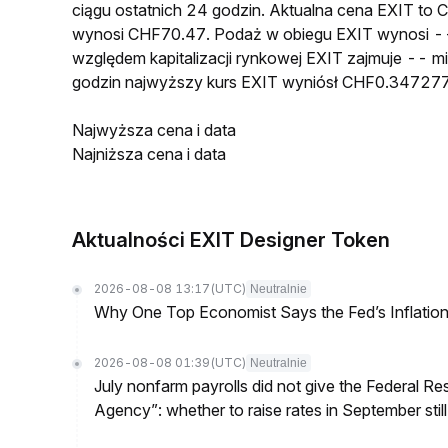
ciągu ostatnich 24 godzin. Aktualna cena EXIT t
wynosi CHF70.47. Podaż w obiegu EXIT wynosi --
względem kapitalizacji rynkowej EXIT zajmuje -- mi
godzin najwyższy kurs EXIT wyniósł CHF0.347277
Najwyższa cena i data
Najniższa cena i data
Aktualności EXIT Designer Token
2026-08-08 13:17
(UTC)
Neutralnie
Why One Top Economist Says the Fed’s Inflation
2026-08-08 01:39
(UTC)
Neutralnie
July nonfarm payrolls did not give the Federal 
Agency”: whether to raise rates in September still