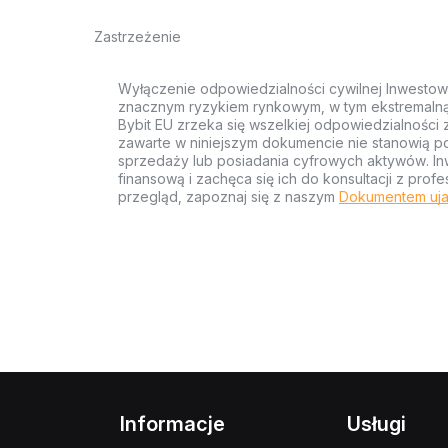
Zastrzeżenie
Wyłączenie odpowiedzialności cywilnej Inwestow
znacznym ryzykiem rynkowym, w tym ekstremalną z
Bybit EU zrzeka się wszelkiej odpowiedzialności 
zawarte w niniejszym dokumencie nie stanowią po
sprzedaży lub posiadania cyfrowych aktywów. Inw
finansową i zachęca się ich do konsultacji z pr
przegląd, zapoznaj się z naszym
Dokumentem uja
Informacje
Usługi