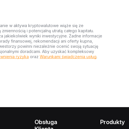
anie w aktywa kryptowalutowe wiąże się ze
miennością i potencjalną utratą całego kapitału.
za jakiekolwiek wyniki inwestycyjne. Żadne informacje
rady finansowej, rekomendacji ani oferty kupna,
estorzy powinni niezależnie ocenić swoją sytuację
ofesjonalnymi doradcami. Aby uzyskać kompleksowy
wnienia ryzyka
oraz
Warunkami świadczenia usług
.
Obsługa
Produkty