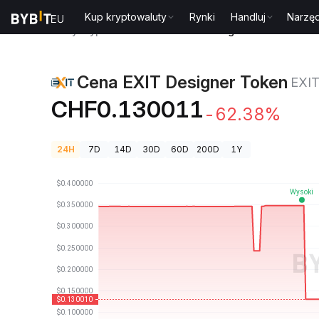
Kup kryptowaluty
Rynki
Handluj
Narzęd
Ceny kryptowalut
Cena EXIT Designer Token EXIT
Cena EXIT Designer Token
EXI
CHF0.130011
-62.38%
24H
7D
14D
30D
60D
200D
1Y