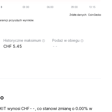
Źródło danych: CoinGecko
warancji przyszłych wyników.
Historyczne maksimum
Podaż w obiegu
5.45
--
wo
a EXIT wynosi CHF--, co stanowi zmianę o 0.00% w