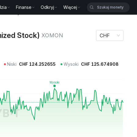
zia
Finanse
Odkryj
Więcej
zed Stock) XOMON
ized Stock)
XOMON
CHF
Niski
CHF
124.252655
Wysoki
CHF
125.674908