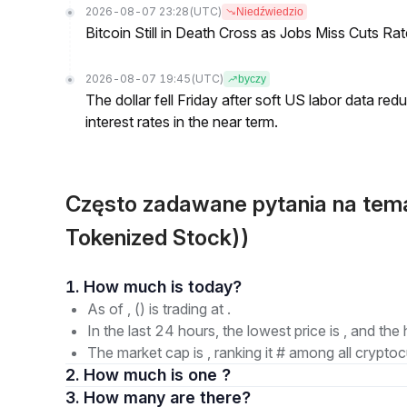
2026-08-07 23:28
(UTC)
Niedźwiedzio
Bitcoin Still in Death Cross as Jobs Miss Cuts R
2026-08-07 19:45
(UTC)
byczy
The dollar fell Friday after soft US labor data re
interest rates in the near term.
Często zadawane pytania na te
Tokenized Stock))
1. How much is today?
As of , () is trading at .
In the last 24 hours, the lowest price is , and the 
The market cap is , ranking it # among all cryptoc
2. How much is one ?
3. How many are there?