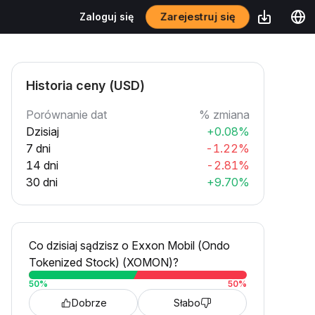
Zarejestruj się
Zaloguj się
Historia ceny (USD)
Porównanie dat
% zmiana
Dzisiaj
+0.08%
7 dni
-1.22%
14 dni
-2.81%
30 dni
+9.70%
Co dzisiaj sądzisz o Exxon Mobil (Ondo
Tokenized Stock) (XOMON)?
50
%
50
%
Dobrze
Słabo