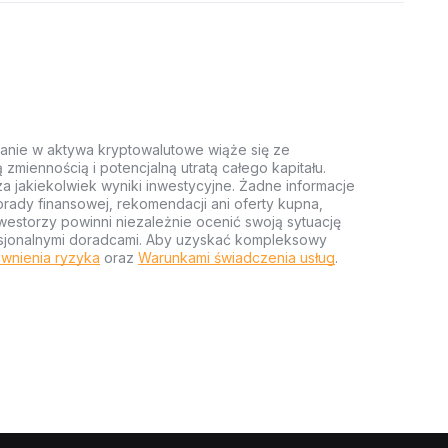
anie w aktywa kryptowalutowe wiąże się ze
miennością i potencjalną utratą całego kapitału.
za jakiekolwiek wyniki inwestycyjne. Żadne informacje
rady finansowej, rekomendacji ani oferty kupna,
estorzy powinni niezależnie ocenić swoją sytuację
ofesjonalnymi doradcami. Aby uzyskać kompleksowy
wnienia ryzyka
oraz
Warunkami świadczenia usług
.