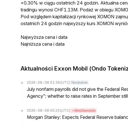
+0.30% w ciągu ostatnich 24 godzin. Aktualna 
tradingu wynosi CHF1.13M. Podaż w obiegu XOMO
Pod względem kapitalizacji rynkowej XOMON zajmuj
ostatnich 24 godzin najwyższy kurs XOMON wynió
Najwyższa cena i data
Najniższa cena i data
Aktualności Exxon Mobil (Ondo Tokeni
2026-08-08 01:39
(UTC)
Neutralnie
July nonfarm payrolls did not give the Federal 
Agency”: whether to raise rates in September still
2026-08-08 00:25
(UTC)
Niedźwiedzio
Morgan Stanley: Expects Federal Reserve balance 