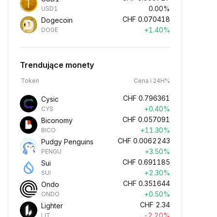
0.00%
USD1
CHF
0.070418
Dogecoin
+1.40%
DOGE
Trendujące monety
Token
Cena i 24H%
CHF
0.796361
Cysic
+0.40%
CYS
CHF
0.057091
Biconomy
+11.30%
BICO
CHF
0.0062243
Pudgy Penguins
+3.50%
PENGU
CHF
0.691185
Sui
+2.30%
SUI
CHF
0.351644
Ondo
+0.50%
ONDO
CHF
2.34
Lighter
-2.20%
LIT