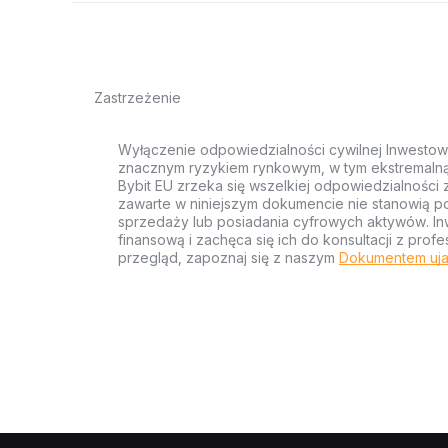
Zastrzeżenie
Wyłączenie odpowiedzialności cywilnej Inwestow
znacznym ryzykiem rynkowym, w tym ekstremalną z
Bybit EU zrzeka się wszelkiej odpowiedzialności 
zawarte w niniejszym dokumencie nie stanowią po
sprzedaży lub posiadania cyfrowych aktywów. Inw
finansową i zachęca się ich do konsultacji z pr
przegląd, zapoznaj się z naszym
Dokumentem uja