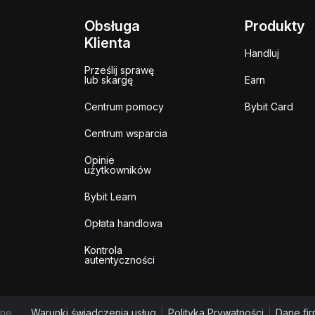
Obsługa
Produkty
Klienta
Handluj
Prześlij sprawę
lub skargę
Earn
Centrum pomocy
Bybit Card
Centrum wsparcia
Opinie
użytkowników
Bybit Learn
Opłata handlowa
Kontrola
autentyczności
ne.
Warunki świadczenia usług
|
Polityka Prywatności
|
Dane fi