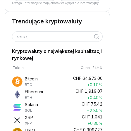
Uwaga: Informacje te mają charakter wyłącznie informacyjny.
Trendujące kryptowaluty
Szukaj
Kryptowaluty o największej kapitalizacji
rynkowej
Token
Cena i 24H%
CHF
64,973.00
Bitcoin
+0.10%
BTC
CHF
1,919.07
Ethereum
+0.40%
ETH
CHF
75.42
Solana
+2.80%
SOL
CHF
1.041
XRP
+0.30%
XRP
CHF
0.999727
USD1