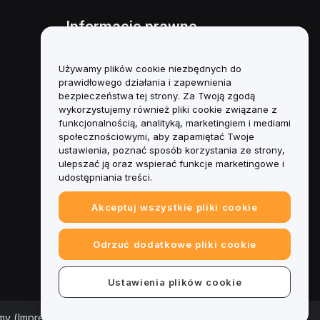
Informacje prawne
Polityka dotycząca konfliktu
interesów
Używamy plików cookie niezbędnych do
prawidłowego działania i zapewnienia
Podsumowanie polityki
bezpieczeństwa tej strony. Za Twoją zgodą
powiernictwa i zarządzania
wykorzystujemy również pliki cookie związane z
funkcjonalnością, analityką, marketingiem i mediami
Informacje ESG
społecznościowymi, aby zapamiętać Twoje
ustawienia, poznać sposób korzystania ze strony,
Biuletyny informacyjne
ulepszać ją oraz wspierać funkcje marketingowe i
kryptoaktywów
udostępniania treści.
Akceptuj wszystkie pliki cookie
Odrzuć dodatkowe pliki cookie
Ustawienia plików cookie
rmy (Impressum)
|
Centrum preferencji plików cookie