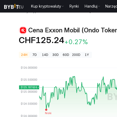
Kup kryptowaluty
Rynki
Handluj
Narzęd
Ceny kryptowalut
Cena Exxon Mobil (Ondo Tokeni
Cena Exxon Mobil (Ondo Token
CHF125.24
+0.27%
24H
7D
14D
30D
60D
200D
1Y