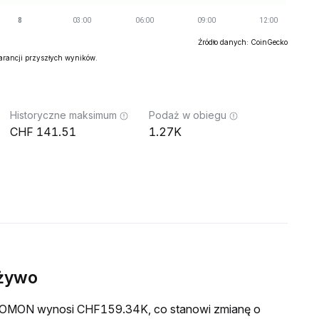
Źródło danych: CoinGecko
warancji przyszłych wyników.
Historyczne maksimum
Podaż w obiegu
141.51
1.27K
żywo
a XOMON wynosi CHF159.34K, co stanowi zmianę o