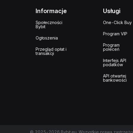
Informacje
Usługi
Społeczności
One-Click Buy
Bybit
Program VIP
Ogłoszenia
Program
Przegląd opłat i
poleceń
transakcji
Interfejs API
podatków
API otwartej
bankowości
© 2025-2026 Bybit.eu. Wszystkie prawa zastrzeżo