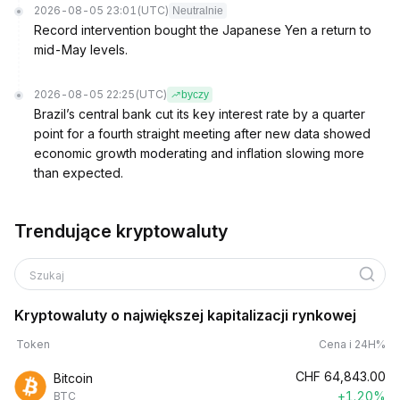
2026-08-05 23:01
(UTC)
Neutralnie
Record intervention bought the Japanese Yen a return to
mid-May levels.
2026-08-05 22:25
(UTC)
byczy
Brazil’s central bank cut its key interest rate by a quarter
point for a fourth straight meeting after new data showed
economic growth moderating and inflation slowing more
than expected.
Trendujące kryptowaluty
Szukaj
Kryptowaluty o największej kapitalizacji rynkowej
Token
Cena i 24H%
CHF
64,843.00
Bitcoin
+1.20%
BTC