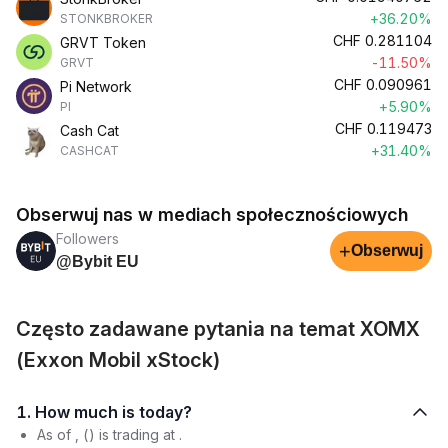
+36.20%
STONKBROKER
CHF
0.281104
GRVT Token
-11.50%
GRVT
CHF
0.090961
Pi Network
+5.90%
PI
CHF
0.119473
Cash Cat
+31.40%
CASHCAT
Obserwuj nas w mediach społecznościowych
Followers
+
Obserwuj
@Bybit EU
Często zadawane pytania na temat XOMX
(Exxon Mobil xStock)
1. How much is today?
As of , () is trading at .