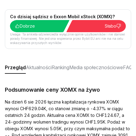
Co dzisiaj sądzisz o Exxon Mobil xStock (XOMX)?
Dobrze
Słabo
Uwaga: Ta ankieta odzwierciedla wyłącznie opinie użytkowników i nie stanowi
porady finansowej. Nie jest ona wspierana przez Bybit EU ani nie ma na celu
wskazywania przyszłych wyników.
Przegląd
Aktualności
Ranking
Media społecznościowe
FAQ
Podsumowanie ceny XOMX na żywo
Na dzień 6 sie 2026 łączna kapitalizacja rynkowa XOMX
wynosi CHF629.04K, co stanowi zmianę o -4.37% w ciągu
ostatnich 24 godzin. Aktualna cena XOMX to CHF124.67, a
24-godzinny wolumen tradingu wynosi CHF1.95K. Podaż w
obiegu XOMX wynosi 5.05K, przy czym maksymalna podaż to
--. Pod względem kapitalizacji rynkowej XOMX zajmuje 3091