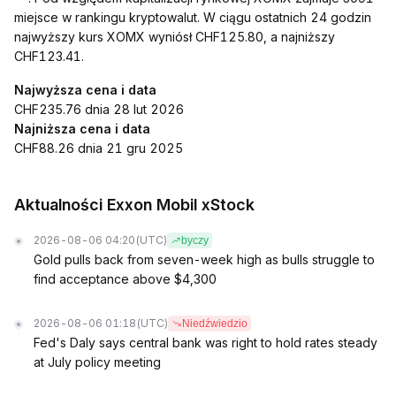
miejsce w rankingu kryptowalut. W ciągu ostatnich 24 godzin
najwyższy kurs XOMX wyniósł CHF125.80, a najniższy
CHF123.41.
Najwyższa cena i data
CHF235.76 dnia 28 lut 2026
Najniższa cena i data
CHF88.26 dnia 21 gru 2025
Aktualności Exxon Mobil xStock
2026-08-06 04:20
(UTC)
byczy
Gold pulls back from seven-week high as bulls struggle to
find acceptance above $4,300
2026-08-06 01:18
(UTC)
Niedźwiedzio
Fed's Daly says central bank was right to hold rates steady
at July policy meeting