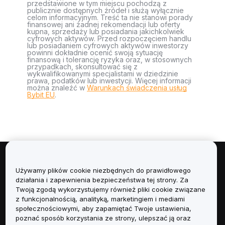
przedstawione w tym miejscu pochodzą z
publicznie dostępnych źródeł i służą wyłącznie
celom informacyjnym. Treść ta nie stanowi porady
finansowej ani żadnej rekomendacji lub oferty
kupna, sprzedaży lub posiadania jakichkolwiek
cyfrowych aktywów. Przed rozpoczęciem handlu
lub posiadaniem cyfrowych aktywów inwestorzy
powinni dokładnie ocenić swoją sytuację
finansową i tolerancję ryzyka oraz, w stosownych
przypadkach, skonsultować się z
wykwalifikowanymi specjalistami w dziedzinie
prawa, podatków lub inwestycji. Więcej informacji
można znaleźć w
Warunkach świadczenia usług
Bybit EU
.
Informacje
Używamy plików cookie niezbędnych do prawidłowego
działania i zapewnienia bezpieczeństwa tej strony. Za
Usługi
Twoją zgodą wykorzystujemy również pliki cookie związane
z funkcjonalnością, analityką, marketingiem i mediami
społecznościowymi, aby zapamiętać Twoje ustawienia,
Obsługa Klienta
poznać sposób korzystania ze strony, ulepszać ją oraz