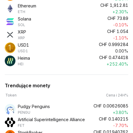
CHF
1,912.81
Ethereum
+2.30%
ETH
CHF
73.89
Solana
-0.10%
SOL
CHF
1.054
XRP
-1.10%
XRP
CHF
0.999284
USD1
0.00%
USD1
CHF
0.474418
Heima
+252.40%
HEI
Trendujące monety
Token
Cena i 24H%
CHF
0.00626085
Pudgy Penguins
+3.80%
PENGU
CHF
0.140215
Artificial Superintelligence Alliance
-7.70%
FET
CHF
0.01940762
StonkBroker