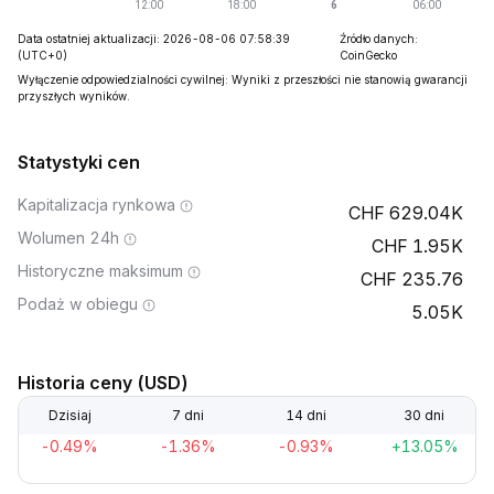
Data ostatniej aktualizacji: 2026-08-06 07:58:39
Źródło danych:
(UTC+0)
CoinGecko
Wyłączenie odpowiedzialności cywilnej: Wyniki z przeszłości nie stanowią gwarancji
przyszłych wyników.
Statystyki cen
Kapitalizacja rynkowa
629.04K
Wolumen 24h
1.95K
Historyczne maksimum
235.76
Podaż w obiegu
5.05K
Historia ceny (USD)
Dzisiaj
7 dni
14 dni
30 dni
-0.49%
-1.36%
-0.93%
+13.05%