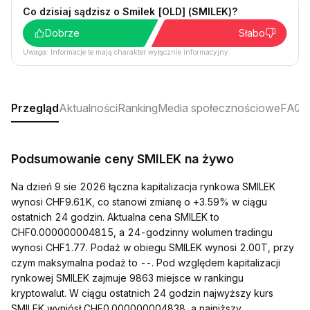
Co dzisiaj sądzisz o Smilek [OLD] (SMILEK)?
Dobrze
Słabo
Uwaga: Informacje te mają charakter wyłącznie informacyjny.
Przegląd
Aktualności
Ranking
Media społecznościowe
FAQ
Podsumowanie ceny SMILEK na żywo
Na dzień 9 sie 2026 łączna kapitalizacja rynkowa SMILEK
wynosi CHF9.61K, co stanowi zmianę o +3.59% w ciągu
ostatnich 24 godzin. Aktualna cena SMILEK to
CHF0.000000004815, a 24-godzinny wolumen tradingu
wynosi CHF1.77. Podaż w obiegu SMILEK wynosi 2.00T, przy
czym maksymalna podaż to --. Pod względem kapitalizacji
rynkowej SMILEK zajmuje 9863 miejsce w rankingu
kryptowalut. W ciągu ostatnich 24 godzin najwyższy kurs
SMILEK wyniósł CHF0.000000004838, a najniższy