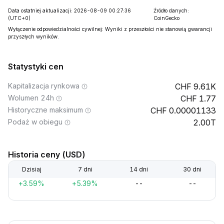
Data ostatniej aktualizacji: 2026-08-09 00:27:36
Źródło danych:
(UTC+0)
CoinGecko
Wyłączenie odpowiedzialności cywilnej: Wyniki z przeszłości nie stanowią gwarancji
przyszłych wyników.
Statystyki cen
Kapitalizacja rynkowa
9.61K
Wolumen 24h
1.77
Historyczne maksimum
0.00001133
Podaż w obiegu
2.00T
Historia ceny (USD)
Dzisiaj
7 dni
14 dni
30 dni
+3.59%
+5.39%
--
--