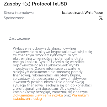
Zasoby f(x) Protocol fxUSD
Strona internetowa
fx.aladdin.club
WhitePaper
Społeczność
Zastrzeżenie
Wyłączenie odpowiedzialności cywilnej
Inwestowanie w aktywa kryptowalutowe wiąże się
ze znacznym ryzykiem rynkowym, w tym
ekstremalną zmiennością i potencjalną utratą
całego kapitału. Bybit EU zrzeka się wszelkiej
odpowiedzialności za jakiekolwiek wyniki
inwestycyjne. Żadne informacje zawarte w
niniejszym dokumencie nie stanowią porady
finansowej, rekomendacji ani oferty kupna,
sprzedaży lub posiadania cyfrowych aktywów.
Inwestorzy powinni niezależnie ocenić swoją
sytuację finansową i zachęca się ich do konsultacji
z profesjonalnymi doradcami. Aby uzyskać
kompleksowy przegląd, zapoznaj się z naszym
Dokumentem ujawnienia ryzyka
oraz
Warunkami
świadczenia usług
.