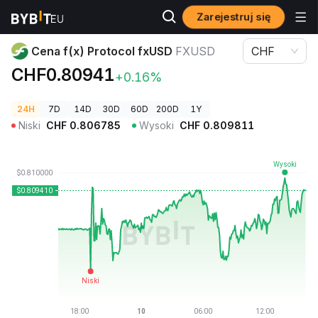
Zarejestruj się
Ceny kryptowalut
Cena f(x) Protocol fxUSD FXUSD
Cena f(x) Protocol fxUSD
FXUSD
CHF
CHF0.80941
+0.16%
24H
7D
14D
30D
60D
200D
1Y
Niski
CHF
0.806785
Wysoki
CHF
0.809811