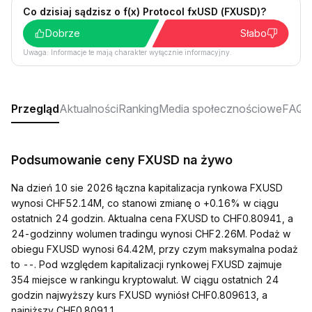
Co dzisiaj sądzisz o f(x) Protocol fxUSD (FXUSD)?
Dobrze
Słabo
Uwaga: Informacje te mają charakter wyłącznie informacyjny.
Przegląd
Aktualności
Ranking
Media społecznościowe
FAQ
Podsumowanie ceny FXUSD na żywo
Na dzień 10 sie 2026 łączna kapitalizacja rynkowa FXUSD
wynosi CHF52.14M, co stanowi zmianę o +0.16% w ciągu
ostatnich 24 godzin. Aktualna cena FXUSD to CHF0.80941, a
24-godzinny wolumen tradingu wynosi CHF2.26M. Podaż w
obiegu FXUSD wynosi 64.42M, przy czym maksymalna podaż
to --. Pod względem kapitalizacji rynkowej FXUSD zajmuje
354 miejsce w rankingu kryptowalut. W ciągu ostatnich 24
godzin najwyższy kurs FXUSD wyniósł CHF0.809613, a
najniższy CHF0.80911.