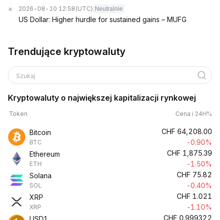
2026-08-10 12:58
(UTC)
Neutralnie
US Dollar: Higher hurdle for sustained gains – MUFG
Trendujące kryptowaluty
Szukaj
Kryptowaluty o największej kapitalizacji rynkowej
Token
Cena i 24H%
CHF
64,208.00
Bitcoin
-0.90%
BTC
CHF
1,875.39
Ethereum
-1.50%
ETH
CHF
75.82
Solana
-0.40%
SOL
CHF
1.021
XRP
-1.10%
XRP
CHF
0.999322
USD1