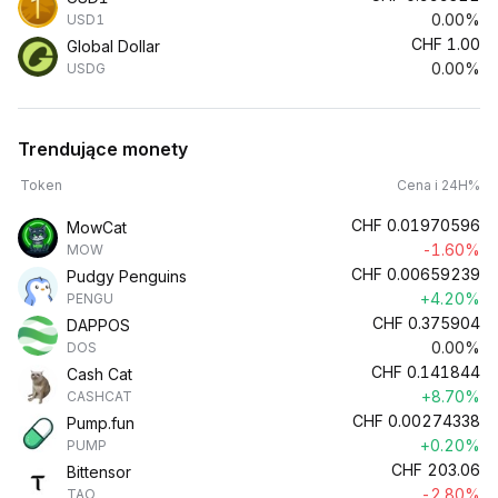
0.00%
USD1
CHF
1.00
Global Dollar
0.00%
USDG
Trendujące monety
Token
Cena i 24H%
CHF
0.01970596
MowCat
-1.60%
MOW
CHF
0.00659239
Pudgy Penguins
+4.20%
PENGU
CHF
0.375904
DAPPOS
0.00%
DOS
CHF
0.141844
Cash Cat
+8.70%
CASHCAT
CHF
0.00274338
Pump.fun
+0.20%
PUMP
CHF
203.06
Bittensor
-2.80%
TAO