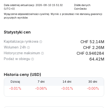
Data ostatniej aktualizacji: 2026-08-10 15:51:32
Źródło danych:
(UTC+0)
CoinGecko
Wyłączenie odpowiedzialności cywilnej: Wyniki z przeszłości nie stanowią gwarancji
przyszłych wyników.
Statystyki cen
Kapitalizacja rynkowa
52.14M
Wolumen 24h
2.26M
Historyczne maksimum
0.946284
Podaż w obiegu
64.42M
Historia ceny (USD)
Dzisiaj
7 dni
14 dni
30 dni
-0.01%
-0.06%
-0.01%
-0.00%