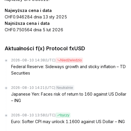
Najwyższa cena i data
CHF0.946284 dnia 13 sty 2025
Najniższa cena i data
CHF0.750564 dnia 5 lut 2026
Aktualności f(x) Protocol fxUSD
2026-08-10 14:38
(UTC)
Niedźwiedzio
Federal Reserve: Sideways growth and sticky inflation – TD
Securities
2026-08-10 14:21
(UTC)
Neutralnie
Japanese Yen: Faces risk of return to 160 against US Dollar
– ING
2026-08-10 13:58
(UTC)
byczy
Euro: Softer CPI may unlock 1.1600 against US Dollar – ING