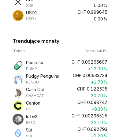
0.00%
XRP
CHF
0.999645
USD1
0.00%
USD1
Trendujące monety
Token
Cena i 24H%
CHF
0.00265607
Pump.fun
+12.00%
PUMP
CHF
0.00633734
Pudgy Penguins
+1.70%
PENGU
CHF
0.122535
Cash Cat
+20.20%
CASHCAT
CHF
0.098747
Canton
+9.30%
CC
CHF
0.00296515
IoTeX
+22.10%
IOTX
CHF
0.692793
Sui
+0.20%
SUI