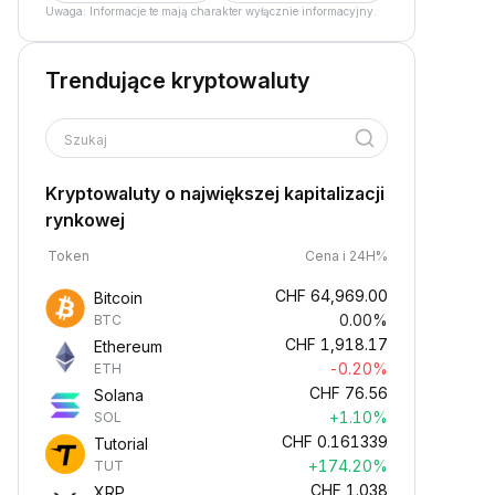
Uwaga: Informacje te mają charakter wyłącznie informacyjny.
Trendujące kryptowaluty
Szukaj
Kryptowaluty o największej kapitalizacji
rynkowej
Token
Cena i 24H%
CHF
64,969.00
Bitcoin
0.00%
BTC
CHF
1,918.17
Ethereum
-0.20%
ETH
CHF
76.56
Solana
+1.10%
SOL
CHF
0.161339
Tutorial
+174.20%
TUT
CHF
1.038
XRP