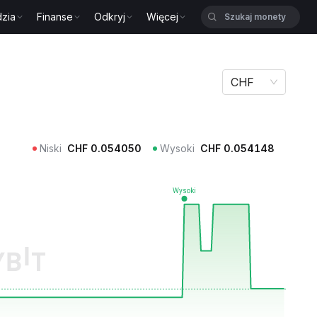
zia
Finanse
Odkryj
Więcej
CHF
Niski
CHF
0.054050
Wysoki
CHF
0.054148