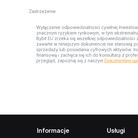
Zastrzeżenie
Wyłączenie odpowiedzialności cywilnej Inwestow
znacznym ryzykiem rynkowym, w tym ekstremalną z
Bybit EU zrzeka się wszelkiej odpowiedzialności 
zawarte w niniejszym dokumencie nie stanowią po
sprzedaży lub posiadania cyfrowych aktywów. Inw
finansową i zachęca się ich do konsultacji z pr
przegląd, zapoznaj się z naszym
Dokumentem uja
Informacje
Usługi