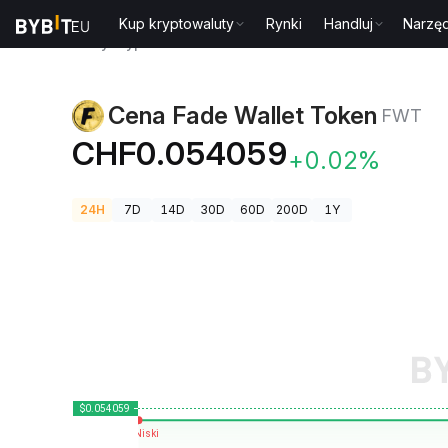
Kup kryptowaluty
Rynki
Handluj
Narzęd
Ceny kryptowalut
Cena Fade Wallet Token FWT
Cena Fade Wallet Token
FWT
CHF0.054059
+0.02%
24H
7D
14D
30D
60D
200D
1Y