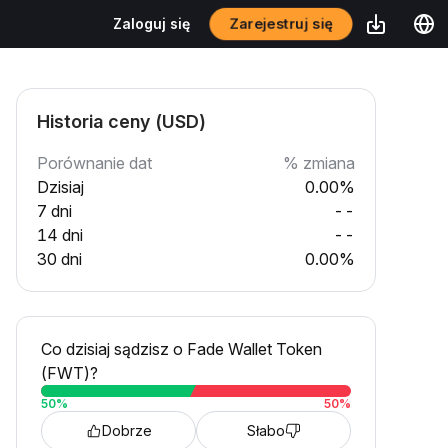
Zarejestruj się
Zaloguj się
Historia ceny (USD)
Porównanie dat
% zmiana
Dzisiaj
0.00%
7 dni
--
14 dni
--
30 dni
0.00%
Co dzisiaj sądzisz o Fade Wallet Token
(FWT)?
50
%
50
%
Dobrze
Słabo