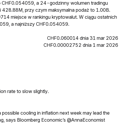
 to CHF0.054059, a 24-godzinny wolumen tradingu
 428.88M, przy czym maksymalna podaż to 1.00B.
714 miejsce w rankingu kryptowalut. W ciągu ostatnich
059, a najniższy CHF0.054059.
CHF0.060014 dnia 31 mar 2026
CHF0.00002752 dnia 1 mar 2026
n rate to slow slightly.
a possible cooling in inflation next week may lead the
eeting, says Bloomberg Economic’s @AnnaEconomist