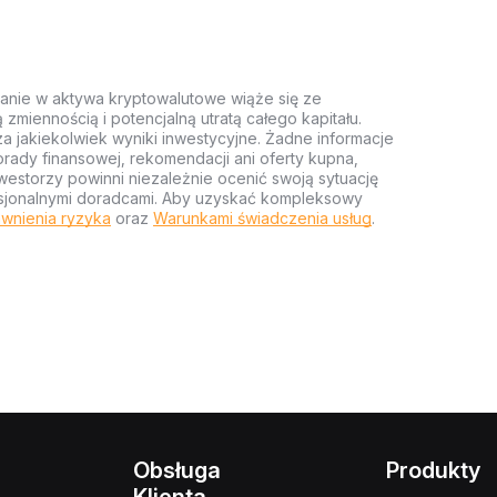
anie w aktywa kryptowalutowe wiąże się ze
miennością i potencjalną utratą całego kapitału.
za jakiekolwiek wyniki inwestycyjne. Żadne informacje
rady finansowej, rekomendacji ani oferty kupna,
estorzy powinni niezależnie ocenić swoją sytuację
ofesjonalnymi doradcami. Aby uzyskać kompleksowy
wnienia ryzyka
oraz
Warunkami świadczenia usług
.
Obsługa
Produkty