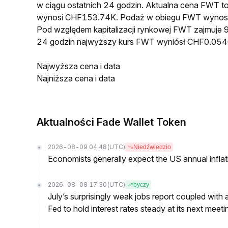
w ciągu ostatnich 24 godzin. Aktualna cena FWT
wynosi CHF153.74K. Podaż w obiegu FWT wynosi
Pod względem kapitalizacji rynkowej FWT zajmuje 9
24 godzin najwyższy kurs FWT wyniósł CHF0.054
Najwyższa cena i data
Najniższa cena i data
Aktualności Fade Wallet Token
2026-08-09 04:48
(UTC)
Niedźwiedzio
Economists generally expect the US annual inflatio
2026-08-08 17:30
(UTC)
byczy
July’s surprisingly weak jobs report coupled with 
Fed to hold interest rates steady at its next m