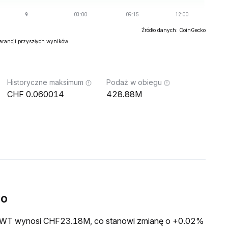
Źródło danych: CoinGecko
warancji przyszłych wyników.
Historyczne maksimum
Podaż w obiegu
0.060014
428.88M
wo
wa FWT wynosi CHF23.18M, co stanowi zmianę o +0.02%