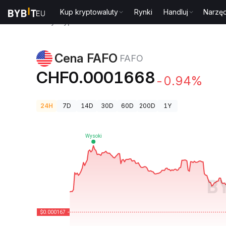
Kup kryptowaluty
Rynki
Handluj
Narzęd
Ceny kryptowalut
Cena FAFO FAFO
Cena FAFO
FAFO
CHF0.0001668
-0.94%
24H
7D
14D
30D
60D
200D
1Y