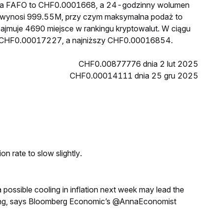
cena FAFO to CHF0.0001668, a 24-godzinny wolumen
 wynosi 999.55M, przy czym maksymalna podaż to
ajmuje 4690 miejsce w rankingu kryptowalut. W ciągu
sł CHF0.00017227, a najniższy CHF0.00016854.
CHF0.00877776 dnia 2 lut 2025
CHF0.00014111 dnia 25 gru 2025
n rate to slow slightly.
a possible cooling in inflation next week may lead the
eeting, says Bloomberg Economic’s @AnnaEconomist