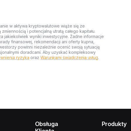
anie w aktywa kryptowalutowe wiąże się ze
miennością i potencjalną utratą całego kapitału.
za jakiekolwiek wyniki inwestycyjne. Żadne informacje
rady finansowej, rekomendacji ani oferty kupna,
estorzy powinni niezależnie ocenić swoją sytuację
ofesjonalnymi doradcami. Aby uzyskać kompleksowy
wnienia ryzyka
oraz
Warunkami świadczenia usług
.
Obsługa
Produkty