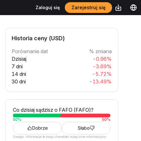
Zarejestruj się
Zaloguj się
Historia ceny (USD)
Porównanie dat
% zmiana
Dzisiaj
-0.96%
7 dni
-3.69%
14 dni
-5.72%
30 dni
-13.49%
Co dzisiaj sądzisz o FAFO (FAFO)?
50
%
50
%
Dobrze
Słabo
Uwaga: Informacje te mają charakter wyłącznie informacyjny.