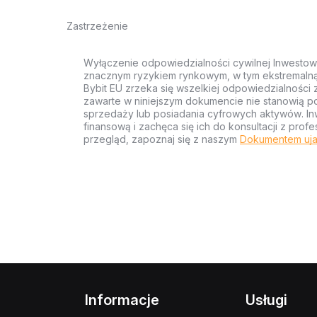
Zastrzeżenie
Wyłączenie odpowiedzialności cywilnej Inwestow
znacznym ryzykiem rynkowym, w tym ekstremalną z
Bybit EU zrzeka się wszelkiej odpowiedzialności 
zawarte w niniejszym dokumencie nie stanowią po
sprzedaży lub posiadania cyfrowych aktywów. Inw
finansową i zachęca się ich do konsultacji z pr
przegląd, zapoznaj się z naszym
Dokumentem uja
Informacje
Usługi