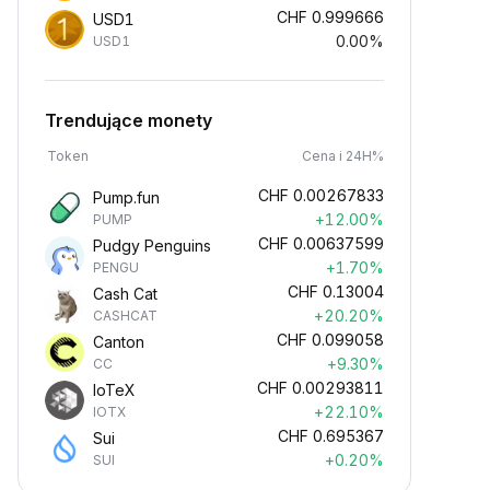
CHF
0.999666
USD1
0.00%
USD1
Trendujące monety
Token
Cena i 24H%
CHF
0.00267833
Pump.fun
+12.00%
PUMP
CHF
0.00637599
Pudgy Penguins
+1.70%
PENGU
CHF
0.13004
Cash Cat
+20.20%
CASHCAT
CHF
0.099058
Canton
+9.30%
CC
CHF
0.00293811
IoTeX
+22.10%
IOTX
CHF
0.695367
Sui
+0.20%
SUI