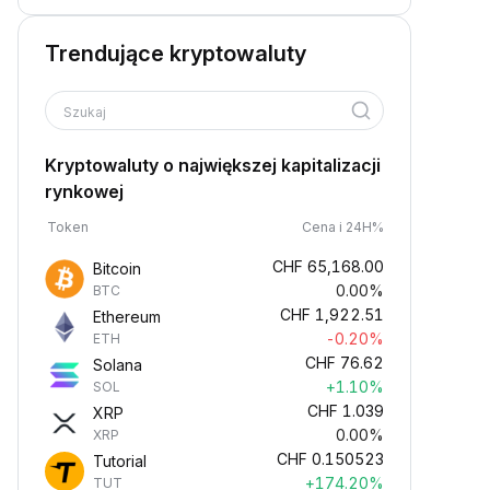
Trendujące kryptowaluty
Szukaj
Kryptowaluty o największej kapitalizacji
rynkowej
Token
Cena i 24H%
CHF
65,168.00
Bitcoin
0.00%
BTC
CHF
1,922.51
Ethereum
-0.20%
ETH
CHF
76.62
Solana
+1.10%
SOL
CHF
1.039
XRP
0.00%
XRP
CHF
0.150523
Tutorial
+174.20%
TUT