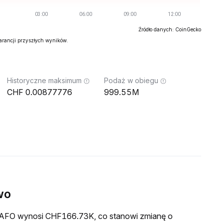
Źródło danych: CoinGecko
warancji przyszłych wyników.
Historyczne maksimum
Podaż w obiegu
0.00877776
999.55M
wo
a FAFO wynosi CHF166.73K, co stanowi zmianę o