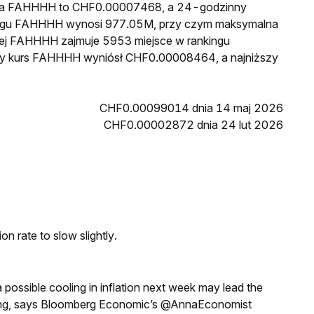
cena FAHHHH to CHF0.00007468, a 24-godzinny
iegu FAHHHH wynosi 977.05M, przy czym maksymalna
wej FAHHHH zajmuje 5953 miejsce w rankingu
szy kurs FAHHHH wyniósł CHF0.00008464, a najniższy
CHF0.00099014 dnia 14 maj 2026
CHF0.00002872 dnia 24 lut 2026
n rate to slow slightly.
a possible cooling in inflation next week may lead the
eeting, says Bloomberg Economic’s @AnnaEconomist