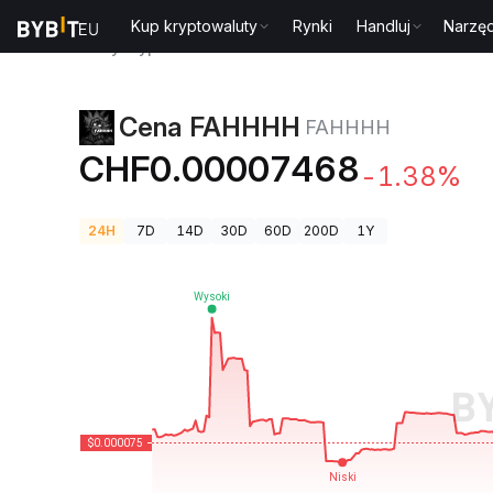
Kup kryptowaluty
Rynki
Handluj
Narzęd
Ceny kryptowalut
Cena FAHHHH FAHHHH
Cena FAHHHH
FAHHHH
CHF0.00007468
-1.38%
24H
7D
14D
30D
60D
200D
1Y