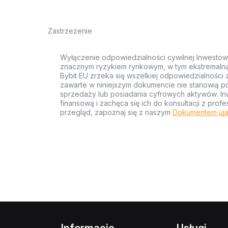
Zastrzeżenie
Wyłączenie odpowiedzialności cywilnej Inwestow
znacznym ryzykiem rynkowym, w tym ekstremalną z
Bybit EU zrzeka się wszelkiej odpowiedzialności 
zawarte w niniejszym dokumencie nie stanowią po
sprzedaży lub posiadania cyfrowych aktywów. Inw
finansową i zachęca się ich do konsultacji z pr
przegląd, zapoznaj się z naszym
Dokumentem uja