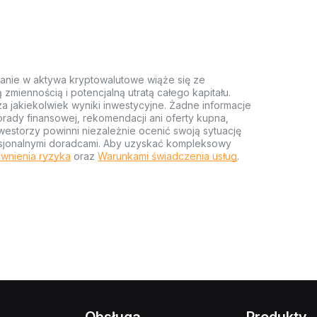
anie w aktywa kryptowalutowe wiąże się ze
miennością i potencjalną utratą całego kapitału.
za jakiekolwiek wyniki inwestycyjne. Żadne informacje
rady finansowej, rekomendacji ani oferty kupna,
estorzy powinni niezależnie ocenić swoją sytuację
ofesjonalnymi doradcami. Aby uzyskać kompleksowy
wnienia ryzyka
oraz
Warunkami świadczenia usług
.