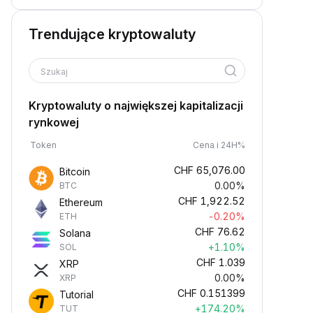
Trendujące kryptowaluty
Szukaj
Kryptowaluty o największej kapitalizacji
rynkowej
Token
Cena i 24H%
CHF
65,076.00
Bitcoin
0.00%
BTC
CHF
1,922.52
Ethereum
-0.20%
ETH
CHF
76.62
Solana
+1.10%
SOL
CHF
1.039
XRP
0.00%
XRP
CHF
0.151399
Tutorial
+174.20%
TUT