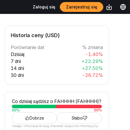
Zarejestruj się
Zaloguj się
Historia ceny (USD)
Porównanie dat
% zmiana
Dzisiaj
-1.40%
7 dni
+22.29%
14 dni
+27.50%
30 dni
-26.72%
Co dzisiaj sądzisz o FAHHHH (FAHHHH)?
50
%
50
%
Dobrze
Słabo
Uwaga: Informacje te mają charakter wyłącznie informacyjny.