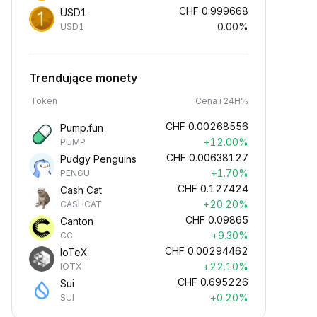
CHF
0.999668
USD1
0.00%
USD1
Trendujące monety
Token
Cena i 24H%
CHF
0.00268556
Pump.fun
+12.00%
PUMP
CHF
0.00638127
Pudgy Penguins
+1.70%
PENGU
CHF
0.127424
Cash Cat
+20.20%
CASHCAT
CHF
0.09865
Canton
+9.30%
CC
CHF
0.00294462
IoTeX
+22.10%
IOTX
CHF
0.695226
Sui
+0.20%
SUI