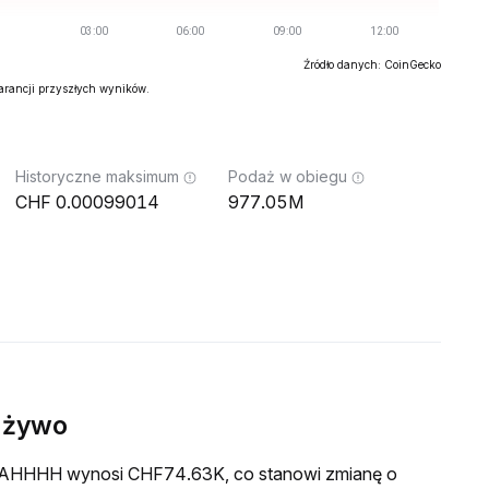
Źródło danych: CoinGecko
warancji przyszłych wyników.
Historyczne maksimum
Podaż w obiegu
0.00099014
977.05M
 żywo
a FAHHHH wynosi CHF74.63K, co stanowi zmianę o