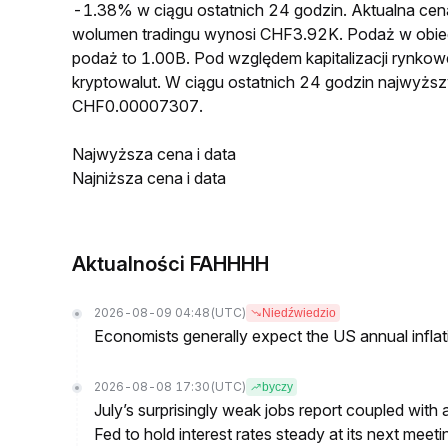
-1.38% w ciągu ostatnich 24 godzin. Aktualna 
wolumen tradingu wynosi CHF3.92K. Podaż w ob
podaż to 1.00B. Pod względem kapitalizacji rynko
kryptowalut. W ciągu ostatnich 24 godzin najwyż
CHF0.00007307.
Najwyższa cena i data
Najniższa cena i data
Aktualności FAHHHH
2026-08-09 04:48
(UTC)
Niedźwiedzio
Economists generally expect the US annual inflatio
2026-08-08 17:30
(UTC)
byczy
July’s surprisingly weak jobs report coupled with 
Fed to hold interest rates steady at its next m