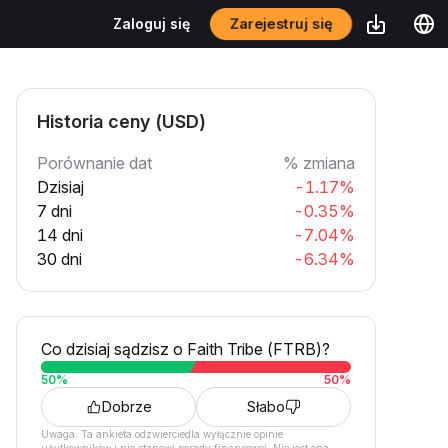
Zarejestruj się
Zaloguj się
Historia ceny (USD)
Porównanie dat
% zmiana
Dzisiaj
-1.17%
7 dni
-0.35%
14 dni
-7.04%
30 dni
-6.34%
Co dzisiaj sądzisz o Faith Tribe (FTRB)?
50
%
50
%
Dobrze
Słabo
Uwaga: Ta ankieta odzwierciedla wyłącznie opinie