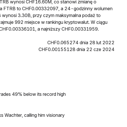
a FTRB wynosi CHF16.60M, co stanowi zmianę o
cena FTRB to CHF0.00332097, a 24-godzinny wolumen
 wynosi 3.30B, przy czym maksymalna podaż to
ajmuje 992 miejsce w rankingu kryptowalut. W ciągu
ł CHF0.00336101, a najniższy CHF0.00331959.
CHF0.065274 dnia 28 lut 2022
CHF0.00155128 dnia 22 cze 2024
rades 49% below its record high
s Wachter, calling him visionary