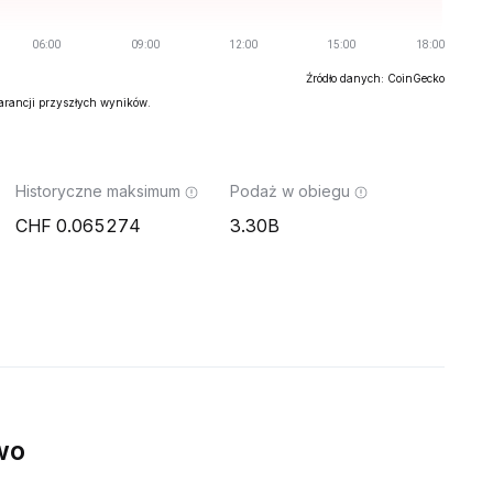
Źródło danych: CoinGecko
warancji przyszłych wyników.
Historyczne maksimum
Podaż w obiegu
0.065274
3.30B
wo