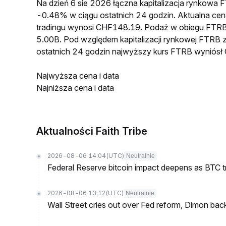
Na dzień 6 sie 2026 łączna kapitalizacja rynkow
-0.48% w ciągu ostatnich 24 godzin. Aktualna 
tradingu wynosi CHF148.19. Podaż w obiegu FTRB
5.00B. Pod względem kapitalizacji rynkowej FTRB z
ostatnich 24 godzin najwyższy kurs FTRB wyniós
Najwyższa cena i data
Najniższa cena i data
Aktualności Faith Tribe
2026-08-06 14:04
(UTC)
Neutralnie
Federal Reserve bitcoin impact deepens as BTC t
2026-08-06 13:12
(UTC)
Neutralnie
Wall Street cries out over Fed reform, Dimon back