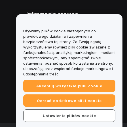
Informacje prawne
Polityka dotycząca konfliktu
interesów
Używamy plików cookie niezbędnych do
prawidłowego działania i zapewnienia
Podsumowanie polityki
bezpieczeństwa tej strony. Za Twoją zgodą
powiernictwa i zarządzania
wykorzystujemy również pliki cookie związane z
funkcjonalnością, analityką, marketingiem i mediami
Informacje ESG
społecznościowymi, aby zapamiętać Twoje
ustawienia, poznać sposób korzystania ze strony,
Biuletyny informacyjne
ulepszać ją oraz wspierać funkcje marketingowe i
kryptoaktywów
udostępniania treści.
Akceptuj wszystkie pliki cookie
Odrzuć dodatkowe pliki cookie
Ustawienia plików cookie