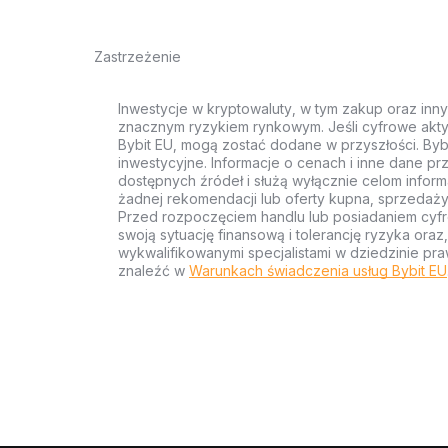
Zastrzeżenie
Inwestycje w kryptowaluty, w tym zakup oraz inn
znacznym ryzykiem rynkowym. Jeśli cyfrowe akty
Bybit EU, mogą zostać dodane w przyszłości. Byb
inwestycyjne. Informacje o cenach i inne dane p
dostępnych źródeł i służą wyłącznie celom inform
żadnej rekomendacji lub oferty kupna, sprzedaży
Przed rozpoczęciem handlu lub posiadaniem cyf
swoją sytuację finansową i tolerancję ryzyka ora
wykwalifikowanymi specjalistami w dziedzinie pra
znaleźć w
Warunkach świadczenia usług Bybit EU