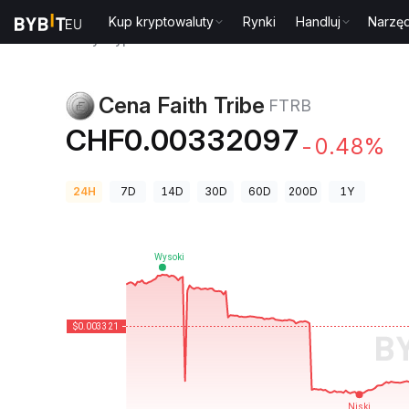
Kup kryptowaluty
Rynki
Handluj
Narzęd
Ceny kryptowalut
Cena Faith Tribe FTRB
Cena Faith Tribe
FTRB
CHF0.00332097
-0.48%
24H
7D
14D
30D
60D
200D
1Y