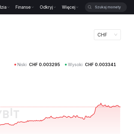
zia
Finanse
Odkryj
Więcej
CHF
Niski
CHF
0.003295
Wysoki
CHF
0.003341