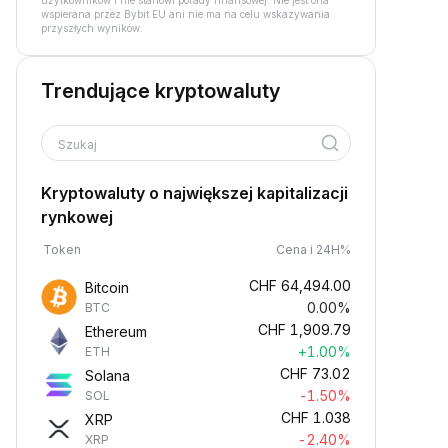
użytkowników i nie stanowi porady finansowej. Nie jest ona
wspierana przez Bybit EU ani nie ma na celu wskazywania
przyszłych wyników.
Trendujące kryptowaluty
Szukaj
Kryptowaluty o największej kapitalizacji
rynkowej
Token
Cena i 24H%
CHF
64,494.00
Bitcoin
0.00%
BTC
CHF
1,909.79
Ethereum
+1.00%
ETH
CHF
73.02
Solana
-1.50%
SOL
CHF
1.038
XRP
-2.40%
XRP