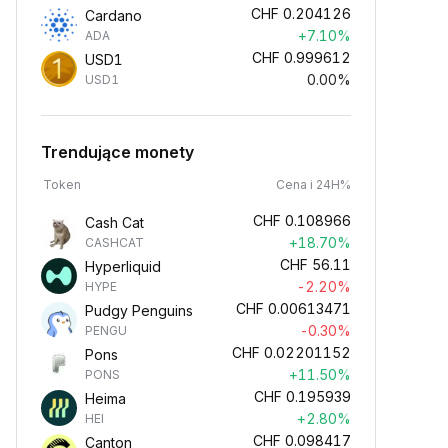
CHF
0.204126
Cardano
+7.10%
ADA
CHF
0.999612
USD1
0.00%
USD1
Trendujące monety
Token
Cena i 24H%
CHF
0.108966
Cash Cat
+18.70%
CASHCAT
CHF
56.11
Hyperliquid
-2.20%
HYPE
CHF
0.00613471
Pudgy Penguins
-0.30%
PENGU
CHF
0.02201152
Pons
+11.50%
PONS
CHF
0.195939
Heima
+2.80%
HEI
CHF
0.098417
Canton