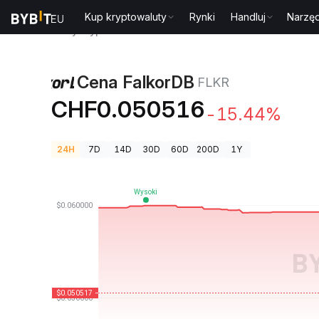
Kup kryptowaluty
Rynki
Handluj
Narzęd
Ceny kryptowalut
Cena FalkorDB FLKR
Cena FalkorDB
FLKR
CHF0.050516
-15.44%
24H
7D
14D
30D
60D
200D
1Y