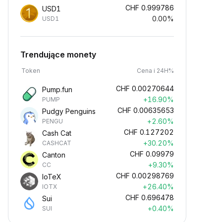
CHF
0.999786
USD1
0.00%
USD1
Trendujące monety
Token
Cena i 24H%
CHF
0.00270644
Pump.fun
+16.90%
PUMP
CHF
0.00635653
Pudgy Penguins
+2.60%
PENGU
CHF
0.127202
Cash Cat
+30.20%
CASHCAT
CHF
0.09979
Canton
+9.30%
CC
CHF
0.00298769
IoTeX
+26.40%
IOTX
CHF
0.696478
Sui
+0.40%
SUI