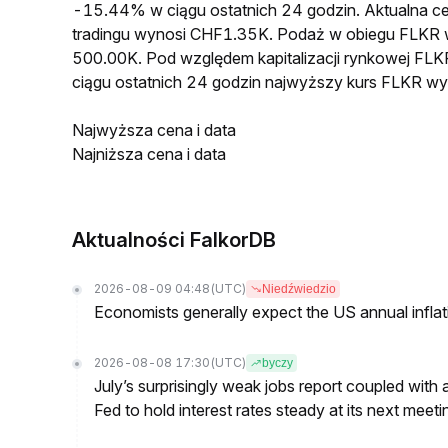
-15.44% w ciągu ostatnich 24 godzin. Aktualna
tradingu wynosi CHF1.35K. Podaż w obiegu FLKR 
500.00K. Pod względem kapitalizacji rynkowej FLK
ciągu ostatnich 24 godzin najwyższy kurs FLKR 
Najwyższa cena i data
Najniższa cena i data
Aktualności FalkorDB
2026-08-09 04:48
(UTC)
Niedźwiedzio
Economists generally expect the US annual inflatio
2026-08-08 17:30
(UTC)
byczy
July’s surprisingly weak jobs report coupled with 
Fed to hold interest rates steady at its next m