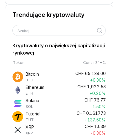
Trendujące kryptowaluty
Szukaj
Kryptowaluty o największej kapitalizacji
rynkowej
Token
Cena i 24H%
CHF
65,134.00
Bitcoin
+0.30%
BTC
CHF
1,922.53
Ethereum
+0.20%
ETH
CHF
76.77
Solana
+1.50%
SOL
CHF
0.161773
Tutorial
+137.50%
TUT
CHF
1.039
XRP
-0.30%
XRP