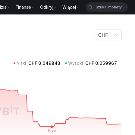
zia
Finanse
Odkryj
Więcej
CHF
Niski
CHF
0.049843
Wysoki
CHF
0.059967