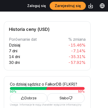
Zarejestruj się
Zaloguj się
Historia ceny (USD)
Porównanie dat
% zmiana
Dzisiaj
-15.46%
7 dni
-7.14%
14 dni
-35.31%
30 dni
-57.92%
Co dzisiaj sądzisz o FalkorDB (FLKR)?
50
%
50
%
Dobrze
Słabo
Uwaga: Informacje te mają charakter wyłącznie informacyjny.