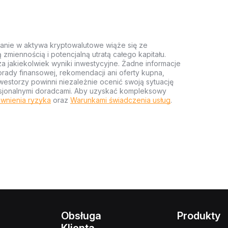
anie w aktywa kryptowalutowe wiąże się ze
miennością i potencjalną utratą całego kapitału.
za jakiekolwiek wyniki inwestycyjne. Żadne informacje
rady finansowej, rekomendacji ani oferty kupna,
estorzy powinni niezależnie ocenić swoją sytuację
ofesjonalnymi doradcami. Aby uzyskać kompleksowy
wnienia ryzyka
oraz
Warunkami świadczenia usług
.
Obsługa
Produkty