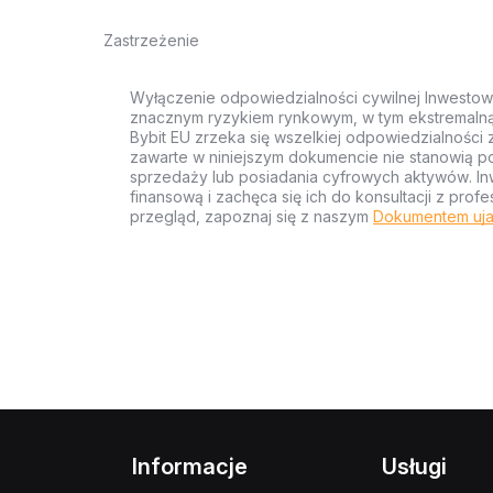
Zastrzeżenie
Wyłączenie odpowiedzialności cywilnej Inwestow
znacznym ryzykiem rynkowym, w tym ekstremalną z
Bybit EU zrzeka się wszelkiej odpowiedzialności 
zawarte w niniejszym dokumencie nie stanowią po
sprzedaży lub posiadania cyfrowych aktywów. Inw
finansową i zachęca się ich do konsultacji z pr
przegląd, zapoznaj się z naszym
Dokumentem uja
Informacje
Usługi