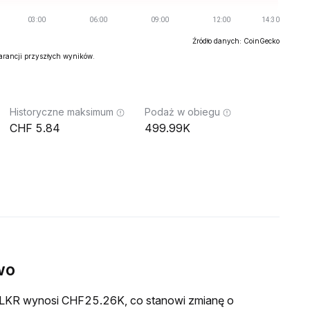
Źródło danych: CoinGecko
warancji przyszłych wyników.
Historyczne maksimum
Podaż w obiegu
5.84
499.99K
wo
a FLKR wynosi CHF25.26K, co stanowi zmianę o