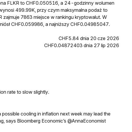
 cena FLKR to CHF0.050516, a 24-godzinny wolumen
wynosi 499.99K, przy czym maksymalna podaż to
R zajmuje 7863 miejsce w rankingu kryptowalut. W
wyniósł CHF0.059986, a najniższy CHF0.04985047.
CHF5.84 dnia 20 cze 2026
CHF0.04872403 dnia 27 lip 2026
n rate to slow slightly.
a possible cooling in inflation next week may lead the
eeting, says Bloomberg Economic’s @AnnaEconomist