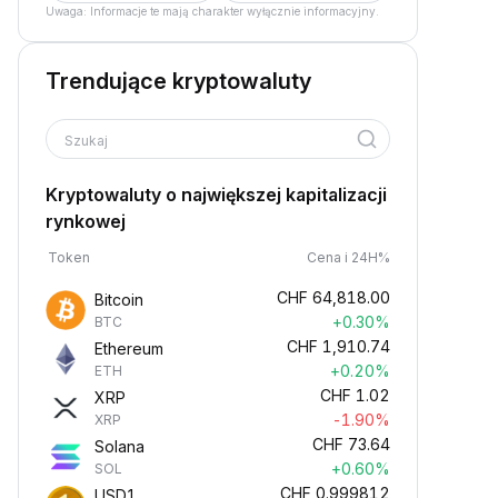
Uwaga: Informacje te mają charakter wyłącznie informacyjny.
Trendujące kryptowaluty
Szukaj
Kryptowaluty o największej kapitalizacji
rynkowej
Token
Cena i 24H%
CHF
64,818.00
Bitcoin
+0.30%
BTC
CHF
1,910.74
Ethereum
+0.20%
ETH
CHF
1.02
XRP
-1.90%
XRP
CHF
73.64
Solana
+0.60%
SOL
CHF
0.999812
USD1