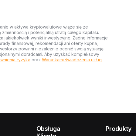
anie w aktywa kryptowalutowe wiąże się ze
miennością i potencjalną utratą całego kapitału.
za jakiekolwiek wyniki inwestycyjne. Żadne informacje
rady finansowej, rekomendacji ani oferty kupna,
estorzy powinni niezależnie ocenić swoją sytuację
ofesjonalnymi doradcami. Aby uzyskać kompleksowy
wnienia ryzyka
oraz
Warunkami świadczenia usług
.
Obsługa
Produkty