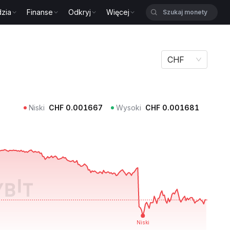
zia
Finanse
Odkryj
Więcej
CHF
Niski
CHF
0.001667
Wysoki
CHF
0.001681