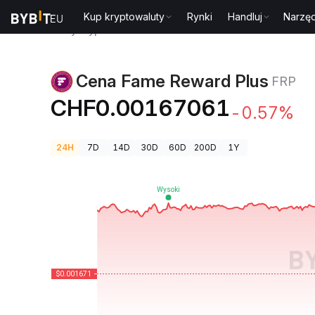
Kup kryptowaluty
Rynki
Handluj
Narzęd
Ceny kryptowalut
Cena Fame Reward Plus FRP
Cena Fame Reward Plus
FRP
CHF0.00167061
-0.57%
24H
7D
14D
30D
60D
200D
1Y