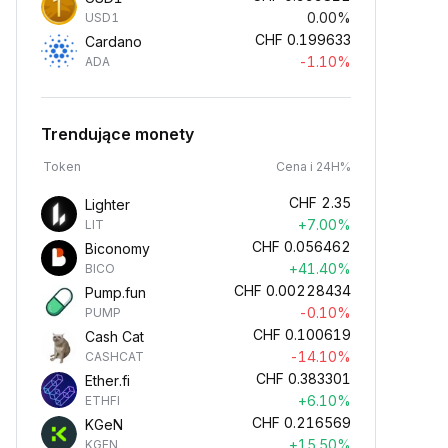
0.00%
USD1
CHF
0.199633
Cardano
-1.10%
ADA
Trendujące monety
Token
Cena i 24H%
CHF
2.35
Lighter
+7.00%
LIT
CHF
0.056462
Biconomy
+41.40%
BICO
CHF
0.00228434
Pump.fun
-0.10%
PUMP
CHF
0.100619
Cash Cat
-14.10%
CASHCAT
CHF
0.383301
Ether.fi
+6.10%
ETHFI
CHF
0.216569
KGeN
+15.50%
KGEN