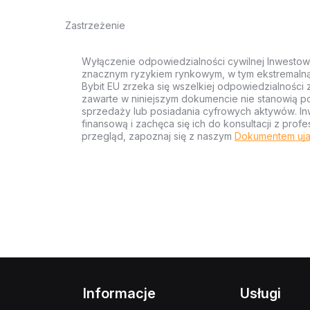
Zastrzeżenie
Wyłączenie odpowiedzialności cywilnej Inwestow
znacznym ryzykiem rynkowym, w tym ekstremalną z
Bybit EU zrzeka się wszelkiej odpowiedzialności 
zawarte w niniejszym dokumencie nie stanowią po
sprzedaży lub posiadania cyfrowych aktywów. Inw
finansową i zachęca się ich do konsultacji z pr
przegląd, zapoznaj się z naszym
Dokumentem uja
Informacje
Usługi