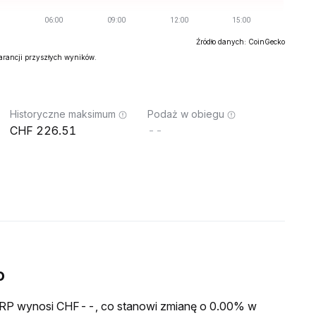
Źródło danych: CoinGecko
warancji przyszłych wyników.
Historyczne maksimum
Podaż w obiegu
226.51
--
o
a FRP wynosi CHF--, co stanowi zmianę o 0.00% w