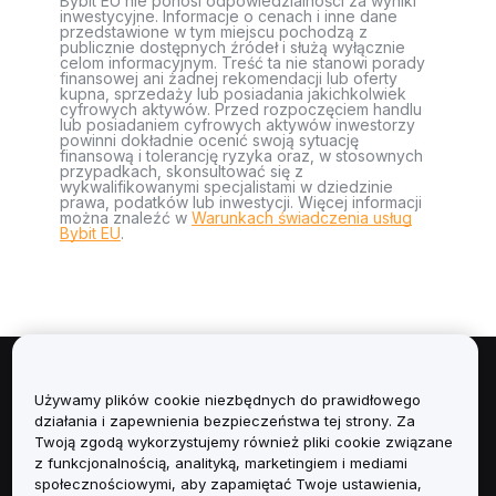
Bybit EU nie ponosi odpowiedzialności za wyniki
inwestycyjne. Informacje o cenach i inne dane
przedstawione w tym miejscu pochodzą z
publicznie dostępnych źródeł i służą wyłącznie
celom informacyjnym. Treść ta nie stanowi porady
finansowej ani żadnej rekomendacji lub oferty
kupna, sprzedaży lub posiadania jakichkolwiek
cyfrowych aktywów. Przed rozpoczęciem handlu
lub posiadaniem cyfrowych aktywów inwestorzy
powinni dokładnie ocenić swoją sytuację
finansową i tolerancję ryzyka oraz, w stosownych
przypadkach, skonsultować się z
wykwalifikowanymi specjalistami w dziedzinie
prawa, podatków lub inwestycji. Więcej informacji
można znaleźć w
Warunkach świadczenia usług
Bybit EU
.
Informacje
Używamy plików cookie niezbędnych do prawidłowego
działania i zapewnienia bezpieczeństwa tej strony. Za
Usługi
Twoją zgodą wykorzystujemy również pliki cookie związane
z funkcjonalnością, analityką, marketingiem i mediami
społecznościowymi, aby zapamiętać Twoje ustawienia,
Obsługa Klienta