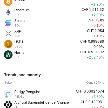
+1.20%
BTC
CHF
1,911.52
Ethereum
+2.30%
ETH
CHF
73.83
Solana
-0.10%
SOL
CHF
1.054
XRP
-1.10%
XRP
CHF
0.999289
USD1
0.00%
USD1
CHF
0.511502
Heima
+252.40%
HEI
Trendujące monety
Token
Cena i 24H%
CHF
0.00624574
Pudgy Penguins
+3.80%
PENGU
CHF
0.139981
Artificial Superintelligence Alliance
-7.70%
FET