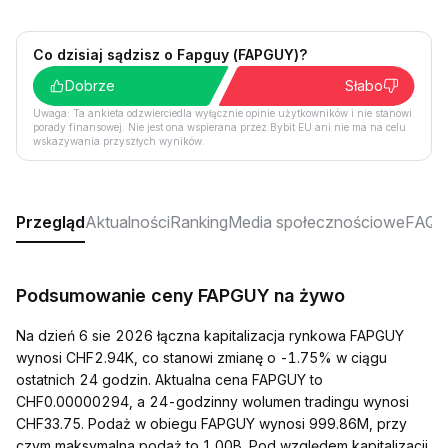
Co dzisiaj sądzisz o Fapguy (FAPGUY)?
Dobrze
Słabo
Uwaga: Ta ankieta odzwierciedla wyłącznie opinie użytkowników i nie stanowi
porady finansowej. Nie jest ona wspierana przez Bybit EU ani nie ma na celu
wskazywania przyszłych wyników.
Przegląd
Aktualności
Ranking
Media społecznościowe
FAQ
Podsumowanie ceny FAPGUY na żywo
Na dzień 6 sie 2026 łączna kapitalizacja rynkowa FAPGUY
wynosi CHF2.94K, co stanowi zmianę o -1.75% w ciągu
ostatnich 24 godzin. Aktualna cena FAPGUY to
CHF0.00000294, a 24-godzinny wolumen tradingu wynosi
CHF33.75. Podaż w obiegu FAPGUY wynosi 999.86M, przy
czym maksymalna podaż to 1.00B. Pod względem kapitalizacji