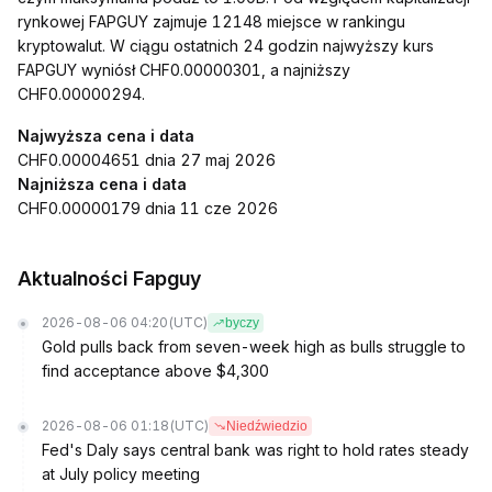
rynkowej FAPGUY zajmuje 12148 miejsce w rankingu
kryptowalut. W ciągu ostatnich 24 godzin najwyższy kurs
FAPGUY wyniósł CHF0.00000301, a najniższy
CHF0.00000294.
Najwyższa cena i data
CHF0.00004651 dnia 27 maj 2026
Najniższa cena i data
CHF0.00000179 dnia 11 cze 2026
Aktualności Fapguy
2026-08-06 04:20
(UTC)
byczy
Gold pulls back from seven-week high as bulls struggle to
find acceptance above $4,300
2026-08-06 01:18
(UTC)
Niedźwiedzio
Fed's Daly says central bank was right to hold rates steady
at July policy meeting