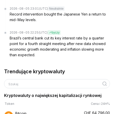
2026-08-05 23:01
(UTC)
Neutralnie
Record intervention bought the Japanese Yen a return to
mid-May levels.
2026-08-05 22:25
(UTC)
byczy
Brazil’s central bank cut its key interest rate by a quarter
point for a fourth straight meeting after new data showed
economic growth moderating and inflation slowing more
than expected.
Trendujące kryptowaluty
Szukaj
Kryptowaluty o największej kapitalizacji rynkowej
Token
Cena i 24H%
CHF
64,796.00
Bitcoin