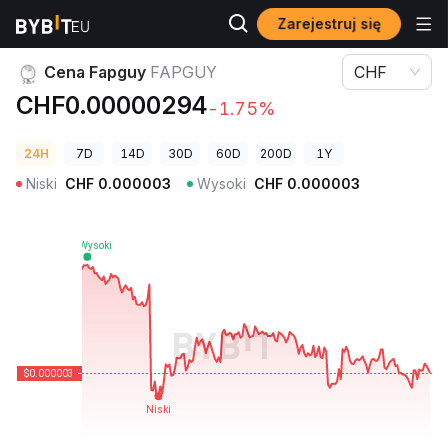
Zarejestruj się
Ceny kryptowalut
Cena Fapguy FAPGUY
Cena Fapguy
FAPGUY
CHF
CHF0.00000294
-1.75%
24H
7D
14D
30D
60D
200D
1Y
Niski
CHF
0.000003
Wysoki
CHF
0.000003