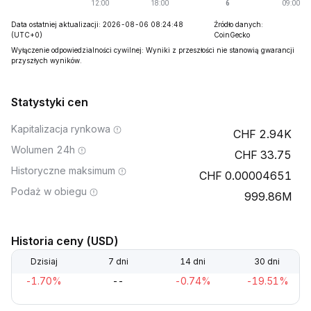
Data ostatniej aktualizacji: 2026-08-06 08:24:48
Źródło danych:
(UTC+0)
CoinGecko
Wyłączenie odpowiedzialności cywilnej: Wyniki z przeszłości nie stanowią gwarancji
przyszłych wyników.
Statystyki cen
Kapitalizacja rynkowa
2.94K
Wolumen 24h
33.75
Historyczne maksimum
0.00004651
Podaż w obiegu
999.86M
Historia ceny (USD)
Dzisiaj
7 dni
14 dni
30 dni
-1.70%
--
-0.74%
-19.51%