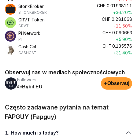
CHF
0.01938111
StonkBroker
+36.20%
STONKBROKER
CHF
0.281068
GRVT Token
-11.50%
GRVT
CHF
0.090663
Pi Network
+5.90%
PI
CHF
0.135576
Cash Cat
+31.40%
CASHCAT
Obserwuj nas w mediach społecznościowych
Followers
+
Obserwuj
@Bybit EU
Często zadawane pytania na temat
FAPGUY (Fapguy)
1. How much is today?