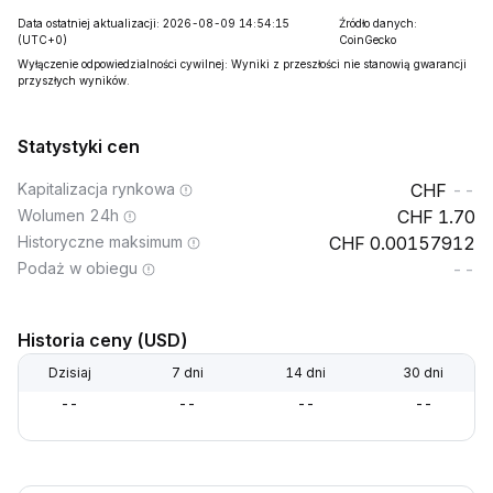
Data ostatniej aktualizacji: 2026-08-09 14:54:15
Źródło danych:
(UTC+0)
CoinGecko
Wyłączenie odpowiedzialności cywilnej: Wyniki z przeszłości nie stanowią gwarancji
przyszłych wyników.
Statystyki cen
Kapitalizacja rynkowa
--
Wolumen 24h
1.70
Historyczne maksimum
0.00157912
Podaż w obiegu
--
Historia ceny (USD)
Dzisiaj
7 dni
14 dni
30 dni
--
--
--
--