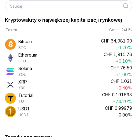
Szukaj
Kryptowaluty o największej kapitalizacji rynkowej
Token
Cena i 24H%
CHF
64,981.00
Bitcoin
+0.20%
BTC
CHF
1,915.76
Ethereum
+0.10%
ETH
CHF
76.50
Solana
+1.00%
SOL
CHF
1.031
XRP
-0.40%
XRP
CHF
0.191698
Tutorial
+74.20%
TUT
CHF
0.99979
USD1
0.00%
USD1