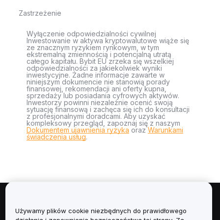
Zastrzeżenie
Wyłączenie odpowiedzialności cywilnej
Inwestowanie w aktywa kryptowalutowe wiąże się
ze znacznym ryzykiem rynkowym, w tym
ekstremalną zmiennością i potencjalną utratą
całego kapitału. Bybit EU zrzeka się wszelkiej
odpowiedzialności za jakiekolwiek wyniki
inwestycyjne. Żadne informacje zawarte w
niniejszym dokumencie nie stanowią porady
finansowej, rekomendacji ani oferty kupna,
sprzedaży lub posiadania cyfrowych aktywów.
Inwestorzy powinni niezależnie ocenić swoją
sytuację finansową i zachęca się ich do konsultacji
z profesjonalnymi doradcami. Aby uzyskać
kompleksowy przegląd, zapoznaj się z naszym
Dokumentem ujawnienia ryzyka
oraz
Warunkami
świadczenia usług
.
Informacje
Używamy plików cookie niezbędnych do prawidłowego