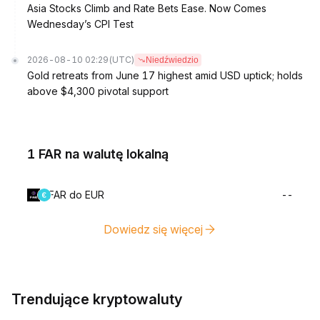
Asia Stocks Climb and Rate Bets Ease. Now Comes
Wednesday’s CPI Test
2026-08-10 02:29
(UTC)
Niedźwiedzio
Gold retreats from June 17 highest amid USD uptick; holds
above $4,300 pivotal support
1 FAR na walutę lokalną
FAR do EUR
--
Dowiedz się więcej
Trendujące kryptowaluty