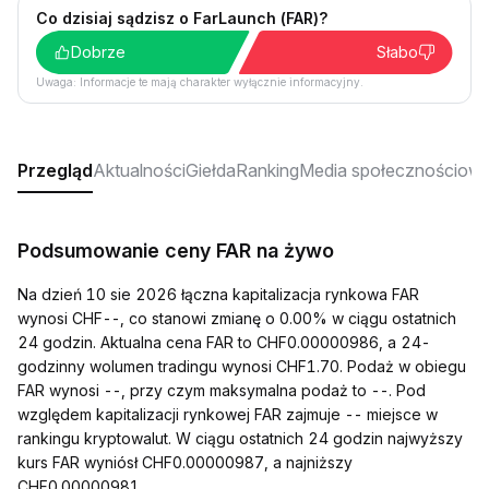
Co dzisiaj sądzisz o FarLaunch (FAR)?
Dobrze
Słabo
Uwaga: Informacje te mają charakter wyłącznie informacyjny.
Przegląd
Aktualności
Giełda
Ranking
Media społecznościow
Podsumowanie ceny FAR na żywo
Na dzień 10 sie 2026 łączna kapitalizacja rynkowa FAR
wynosi CHF--, co stanowi zmianę o 0.00% w ciągu ostatnich
24 godzin. Aktualna cena FAR to CHF0.00000986, a 24-
godzinny wolumen tradingu wynosi CHF1.70. Podaż w obiegu
FAR wynosi --, przy czym maksymalna podaż to --. Pod
względem kapitalizacji rynkowej FAR zajmuje -- miejsce w
rankingu kryptowalut. W ciągu ostatnich 24 godzin najwyższy
kurs FAR wyniósł CHF0.00000987, a najniższy
CHF0.00000981.