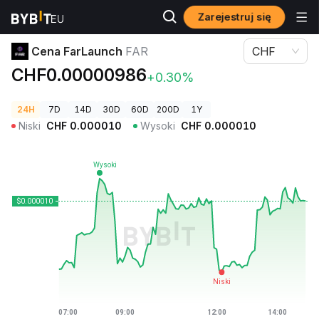
Zarejestruj się
Ceny kryptowalut
Cena FarLaunch FAR
Cena FarLaunch
FAR
CHF
CHF0.00000986
+0.30%
24H
7D
14D
30D
60D
200D
1Y
Niski
CHF
0.000010
Wysoki
CHF
0.000010