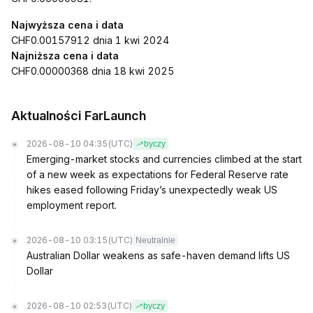
Najwyższa cena i data
CHF0.00157912 dnia 1 kwi 2024
Najniższa cena i data
CHF0.00000368 dnia 18 kwi 2025
Aktualności FarLaunch
2026-08-10 04:35
(UTC)
byczy
Emerging-market stocks and currencies climbed at the start
of a new week as expectations for Federal Reserve rate
hikes eased following Friday’s unexpectedly weak US
employment report.
2026-08-10 03:15
(UTC)
Neutralnie
Australian Dollar weakens as safe-haven demand lifts US
Dollar
2026-08-10 02:53
(UTC)
byczy