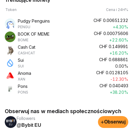
Trendujące monety
Token
Cena i 24H%
CHF
0.00651232
Pudgy Penguins
+4.30%
PENGU
CHF
0.00075606
BOOK OF MEME
+22.60%
BOME
CHF
0.149991
Cash Cat
+16.20%
CASHCAT
CHF
0.688861
Sui
0.00%
SUI
CHF
0.0128105
Anoma
-12.30%
XAN
CHF
0.040493
Pons
+38.20%
PONS
Obserwuj nas w mediach społecznościowych
Followers
+
Obserwuj
@Bybit EU