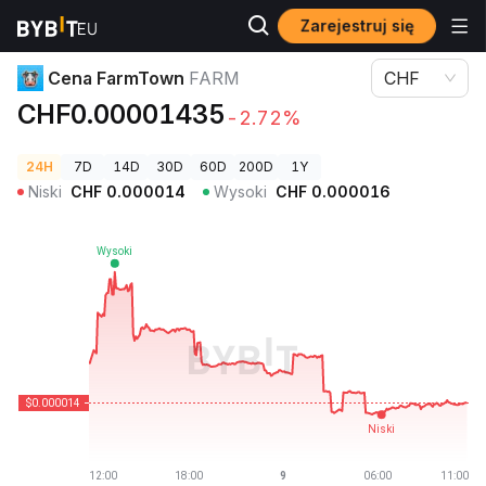
Zarejestruj się
Ceny kryptowalut
Cena FarmTown FARM
Cena FarmTown
FARM
CHF
CHF0.00001435
-2.72%
24H
7D
14D
30D
60D
200D
1Y
Niski
CHF
0.000014
Wysoki
CHF
0.000016