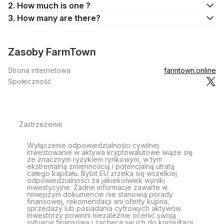
2. How much is one ?
3. How many are there?
Zasoby FarmTown
Strona internetowa
farmtown.online
Społeczność
Zastrzeżenie
Wyłączenie odpowiedzialności cywilnej
Inwestowanie w aktywa kryptowalutowe wiąże się
ze znacznym ryzykiem rynkowym, w tym
ekstremalną zmiennością i potencjalną utratą
całego kapitału. Bybit EU zrzeka się wszelkiej
odpowiedzialności za jakiekolwiek wyniki
inwestycyjne. Żadne informacje zawarte w
niniejszym dokumencie nie stanowią porady
finansowej, rekomendacji ani oferty kupna,
sprzedaży lub posiadania cyfrowych aktywów.
Inwestorzy powinni niezależnie ocenić swoją
sytuację finansową i zachęca się ich do konsultacji