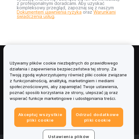
z profesjonalnymi doradcami. Aby uzyskać
kompleksowy przegląd, zapoznaj się z naszym
Dokumentem ujawnienia ryzyka
oraz
Warunkami
świadczenia usług
.
Informacje
Używamy plików cookie niezbędnych do prawidłowego
działania i zapewnienia bezpieczeństwa tej strony. Za
Usługi
Twoją zgodą wykorzystujemy również pliki cookie związane
z funkcjonalnością, analityką, marketingiem i mediami
społecznościowymi, aby zapamiętać Twoje ustawienia,
Obsługa Klienta
poznać sposób korzystania ze strony, ulepszać ją oraz
wspierać funkcje marketingowe i udostępniania treści.
Produkty
Akceptuj wszystkie
Odrzuć dodatkowe
Informacje prawne
pliki cookie
pliki cookie
Ustawienia plików