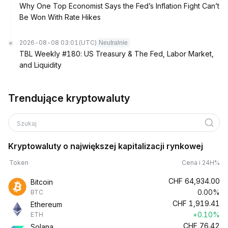
Why One Top Economist Says the Fed’s Inflation Fight Can’t
Be Won With Rate Hikes
2026-08-08 03:01
(UTC)
Neutralnie
TBL Weekly #180: US Treasury & The Fed, Labor Market,
and Liquidity
Trendujące kryptowaluty
Szukaj
Kryptowaluty o największej kapitalizacji rynkowej
Token
Cena i 24H%
CHF
64,934.00
Bitcoin
0.00%
BTC
CHF
1,919.41
Ethereum
+0.10%
ETH
CHF
76.42
Solana