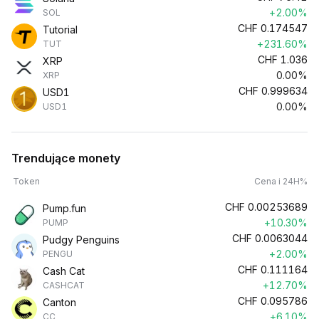
+2.00%
SOL
CHF
0.174547
Tutorial
+231.60%
TUT
CHF
1.036
XRP
0.00%
XRP
CHF
0.999634
USD1
0.00%
USD1
Trendujące monety
Token
Cena i 24H%
CHF
0.00253689
Pump.fun
+10.30%
PUMP
CHF
0.0063044
Pudgy Penguins
+2.00%
PENGU
CHF
0.111164
Cash Cat
+12.70%
CASHCAT
CHF
0.095786
Canton
+6.10%
CC