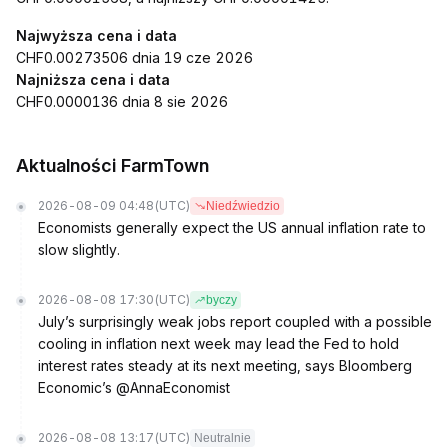
Najwyższa cena i data
CHF0.00273506 dnia 19 cze 2026
Najniższa cena i data
CHF0.0000136 dnia 8 sie 2026
Aktualności FarmTown
2026-08-09 04:48
(UTC)
Niedźwiedzio
Economists generally expect the US annual inflation rate to
slow slightly.
2026-08-08 17:30
(UTC)
byczy
July’s surprisingly weak jobs report coupled with a possible
cooling in inflation next week may lead the Fed to hold
interest rates steady at its next meeting, says Bloomberg
Economic’s @AnnaEconomist
2026-08-08 13:17
(UTC)
Neutralnie