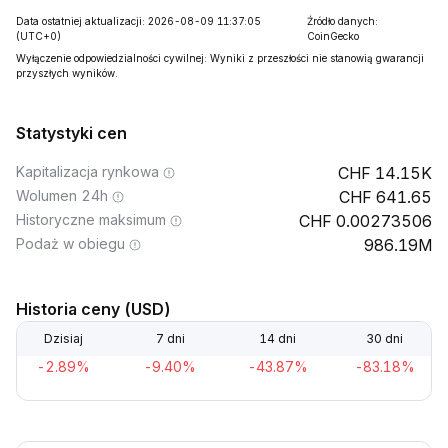
Data ostatniej aktualizacji: 2026-08-09 11:37:05
Źródło danych:
(UTC+0)
CoinGecko
Wyłączenie odpowiedzialności cywilnej: Wyniki z przeszłości nie stanowią gwarancji
przyszłych wyników.
Statystyki cen
Kapitalizacja rynkowa
14.15K
Wolumen 24h
641.65
Historyczne maksimum
0.00273506
Podaż w obiegu
986.19M
Historia ceny (USD)
Dzisiaj
7 dni
14 dni
30 dni
-2.89%
-9.40%
-43.87%
-83.18%