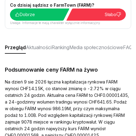
Co dzisiaj sądzisz o FarmTown (FARM)?
Dobrze
Słabo
Uwaga: Informacje te mają charakter wyłącznie informacyjny.
Przegląd
Aktualności
Ranking
Media społecznościowe
FAQ
Podsumowanie ceny FARM na żywo
Na dzień 9 sie 2026 łączna kapitalizacja rynkowa FARM
wynosi CHF14.15K, co stanowi zmianę o -2.72% w ciągu
ostatnich 24 godzin. Aktualna cena FARM to CHF0.00001435,
a 24-godzinny wolumen tradingu wynosi CHF641.65. Podaż
w obiegu FARM wynosi 986.19M, przy czym maksymalna
podaż to 1.00B. Pod względem kapitalizacji rynkowej FARM
zajmuje 9078 miejsce w rankingu kryptowalut. W ciągu
ostatnich 24 godzin najwyższy kurs FARM wyniósł
CHF0.00001568, a najniższy CHF0.00001425.