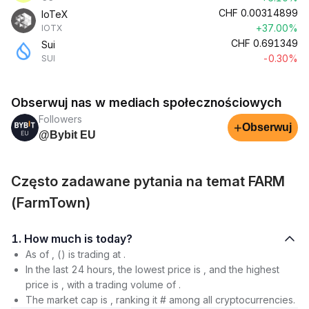
CHF
0.00314899
IoTeX
+37.00%
IOTX
CHF
0.691349
Sui
-0.30%
SUI
Obserwuj nas w mediach społecznościowych
Followers
+
Obserwuj
@Bybit EU
Często zadawane pytania na temat FARM
(FarmTown)
1. How much is today?
As of , () is trading at .
In the last 24 hours, the lowest price is , and the highest
price is , with a trading volume of .
The market cap is , ranking it # among all cryptocurrencies.