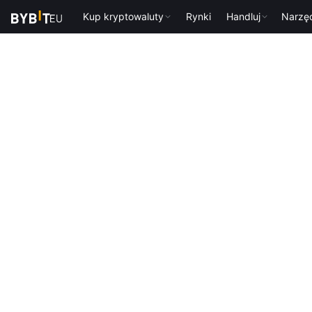
Kup kryptowaluty
Rynki
Handluj
Narzę