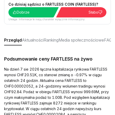
Co dzisiaj sądzisz o FARTLESS COIN (FARTLESS)?
Dobrze
Słabo
Uwaga: Informacje te mają charakter wyłącznie informacyjny.
Przegląd
Aktualności
Ranking
Media społecznościowe
FAQ
Podsumowanie ceny FARTLESS na żywo
Na dzień 7 sie 2026 łączna kapitalizacja rynkowa FARTLESS
wynosi CHF20.51K, co stanowi zmianę o -0.97% w ciągu
ostatnich 24 godzin. Aktualna cena FARTLESS to
CHF0.00002052, a 24-godzinny wolumen tradingu wynosi
CHF92.84. Podaż w obiegu FARTLESS wynosi 999.69M, przy
czym maksymalna podaż to 1.00B. Pod względem kapitalizacji
rynkowej FARTLESS zajmuje 8272 miejsce w rankingu
kryptowalut. W ciągu ostatnich 24 godzin najwyższy kurs
FARTLESS wyniósł CHF0.00002084, a najniższy