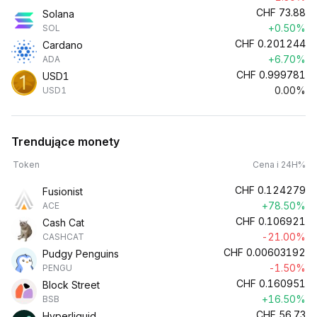
CHF
73.88
Solana
+0.50%
SOL
CHF
0.201244
Cardano
+6.70%
ADA
CHF
0.999781
USD1
0.00%
USD1
Trendujące monety
Token
Cena i 24H%
CHF
0.124279
Fusionist
+78.50%
ACE
CHF
0.106921
Cash Cat
-21.00%
CASHCAT
CHF
0.00603192
Pudgy Penguins
-1.50%
PENGU
CHF
0.160951
Block Street
+16.50%
BSB
CHF
56.73
Hyperliquid