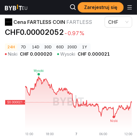
Zarejestruj się
Ceny kryptowalut
Cena FARTLESS COIN FARTLESS
Cena FARTLESS COIN
FARTLESS
CHF
CHF0.00002052
-0.97%
24H
7D
14D
30D
60D
200D
1Y
Niski
CHF
0.000020
Wysoki
CHF
0.000021