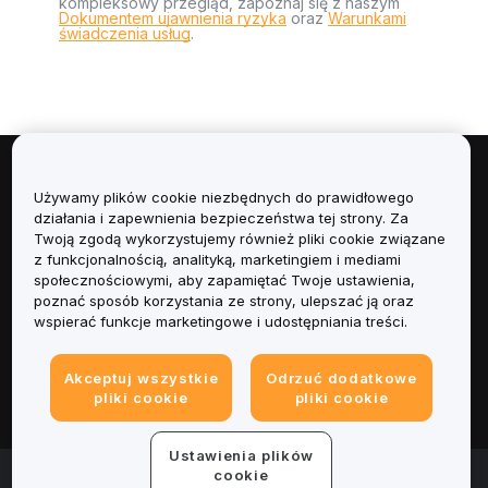
kompleksowy przegląd, zapoznaj się z naszym
Dokumentem ujawnienia ryzyka
oraz
Warunkami
świadczenia usług
.
Informacje
Używamy plików cookie niezbędnych do prawidłowego
działania i zapewnienia bezpieczeństwa tej strony. Za
Usługi
Twoją zgodą wykorzystujemy również pliki cookie związane
z funkcjonalnością, analityką, marketingiem i mediami
społecznościowymi, aby zapamiętać Twoje ustawienia,
Obsługa Klienta
poznać sposób korzystania ze strony, ulepszać ją oraz
wspierać funkcje marketingowe i udostępniania treści.
Produkty
Akceptuj wszystkie
Odrzuć dodatkowe
Informacje prawne
pliki cookie
pliki cookie
Ustawienia plików
© 2025-2026 Bybit.eu. All rights reserved.
cookie