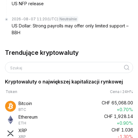
US NFP release
2026-08-07 11:20
(UTC)
Neutralnie
US Dollar: Strong payrolls may offer only limited support –
BBH
Trendujące kryptowaluty
Szukaj
Kryptowaluty o największej kapitalizacji rynkowej
Token
Cena i 24H%
CHF
65,068.00
Bitcoin
+0.70%
BTC
CHF
1,928.14
Ethereum
+0.90%
ETH
CHF
1.036
XRP
-1.30%
XRP