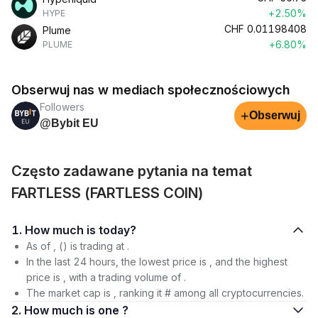
+2.50%
HYPE
CHF
0.01198408
Plume
+6.80%
PLUME
Obserwuj nas w mediach społecznościowych
Followers
+
Obserwuj
@Bybit EU
Często zadawane pytania na temat
FARTLESS (FARTLESS COIN)
1. How much is today?
As of , () is trading at .
In the last 24 hours, the lowest price is , and the highest
price is , with a trading volume of .
The market cap is , ranking it # among all cryptocurrencies.
2. How much is one ?