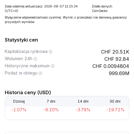
Data ostatniej aktualizacji: 2026-08-07 12:25:34
Źródło danych:
(UTC+0)
CoinGecko
Wyłączenie odpowiedzialności cywilnej: Wyniki z przeszłości nie stanowią gwarancji
przyszłych wyników.
Statystyki cen
Kapitalizacja rynkowa
20.51K
Wolumen 24h
92.84
Historyczne maksimum
0.0094804
Podaż w obiegu
999.69M
Historia ceny (USD)
Dzisiaj
7 dni
14 dni
30 dni
-1.07%
-6.20%
-3.79%
-19.72%