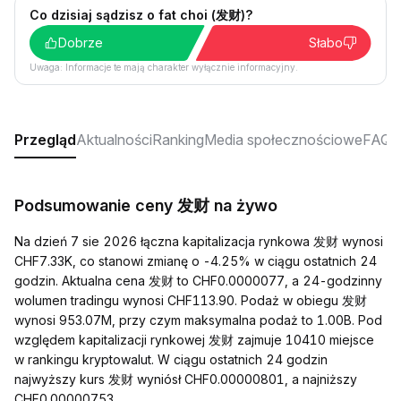
Co dzisiaj sądzisz o fat choi (发财)?
Dobrze
Słabo
Uwaga: Informacje te mają charakter wyłącznie informacyjny.
Przegląd
Aktualności
Ranking
Media społecznościowe
FAQ
Podsumowanie ceny 发财 na żywo
Na dzień 7 sie 2026 łączna kapitalizacja rynkowa 发财 wynosi
CHF7.33K, co stanowi zmianę o -4.25% w ciągu ostatnich 24
godzin. Aktualna cena 发财 to CHF0.0000077, a 24-godzinny
wolumen tradingu wynosi CHF113.90. Podaż w obiegu 发财
wynosi 953.07M, przy czym maksymalna podaż to 1.00B. Pod
względem kapitalizacji rynkowej 发财 zajmuje 10410 miejsce
w rankingu kryptowalut. W ciągu ostatnich 24 godzin
najwyższy kurs 发财 wyniósł CHF0.00000801, a najniższy
CHF0.00000753.