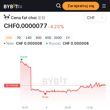
Zarejestruj się
Ceny kryptowalut
Cena fat choi 发财
Cena fat choi
发财
CHF
CHF0.0000077
-4.25%
24H
7D
14D
30D
60D
200D
1Y
Niski
CHF
0.000008
Wysoki
CHF
0.000008