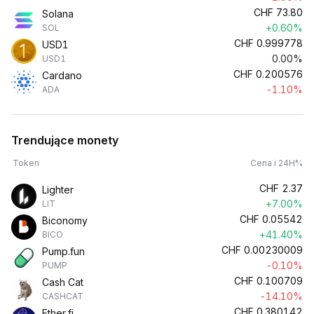
CHF
73.80
Solana
+0.60%
SOL
CHF
0.999778
USD1
0.00%
USD1
CHF
0.200576
Cardano
-1.10%
ADA
Trendujące monety
Token
Cena i 24H%
CHF
2.37
Lighter
+7.00%
LIT
CHF
0.05542
Biconomy
+41.40%
BICO
CHF
0.00230009
Pump.fun
-0.10%
PUMP
CHF
0.100709
Cash Cat
-14.10%
CASHCAT
CHF
0.380142
Ether.fi