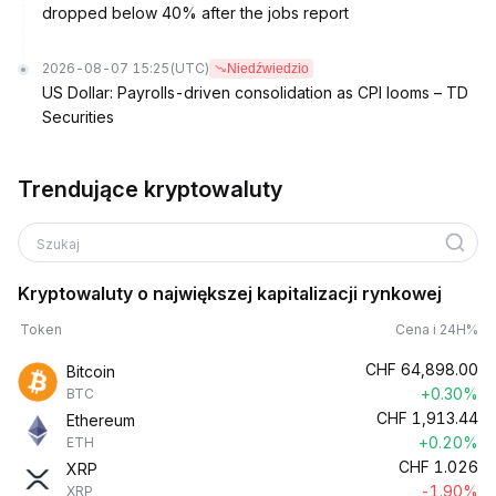
dropped below 40% after the jobs report
2026-08-07 15:25
(UTC)
Niedźwiedzio
US Dollar: Payrolls-driven consolidation as CPI looms – TD
Securities
Trendujące kryptowaluty
Szukaj
Kryptowaluty o największej kapitalizacji rynkowej
Token
Cena i 24H%
CHF
64,898.00
Bitcoin
+0.30%
BTC
CHF
1,913.44
Ethereum
+0.20%
ETH
CHF
1.026
XRP
-1.90%
XRP