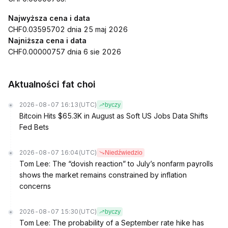
Najwyższa cena i data
CHF0.03595702 dnia 25 maj 2026
Najniższa cena i data
CHF0.00000757 dnia 6 sie 2026
Aktualności fat choi
2026-08-07 16:13
(UTC)
byczy
Bitcoin Hits $65.3K in August as Soft US Jobs Data Shifts
Fed Bets
2026-08-07 16:04
(UTC)
Niedźwiedzio
Tom Lee: The “dovish reaction” to July’s nonfarm payrolls
shows the market remains constrained by inflation
concerns
2026-08-07 15:30
(UTC)
byczy
Tom Lee: The probability of a September rate hike has