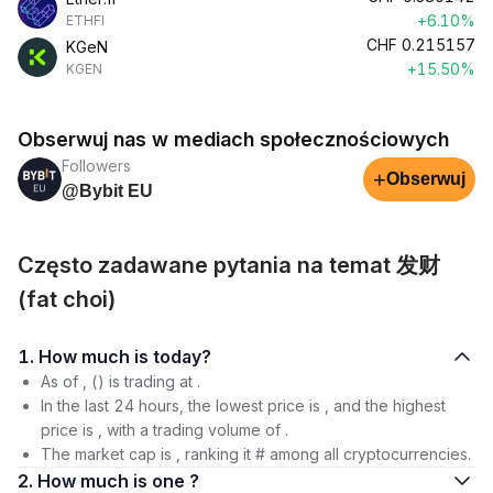
+6.10%
ETHFI
CHF
0.215157
KGeN
+15.50%
KGEN
Obserwuj nas w mediach społecznościowych
Followers
+
Obserwuj
@Bybit EU
Często zadawane pytania na temat 发财
(fat choi)
1. How much is today?
As of , () is trading at .
In the last 24 hours, the lowest price is , and the highest
price is , with a trading volume of .
The market cap is , ranking it # among all cryptocurrencies.
2. How much is one ?