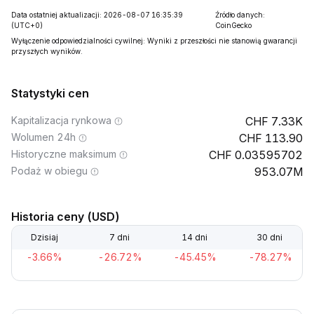
Data ostatniej aktualizacji: 2026-08-07 16:35:39
Źródło danych:
(UTC+0)
CoinGecko
Wyłączenie odpowiedzialności cywilnej: Wyniki z przeszłości nie stanowią gwarancji
przyszłych wyników.
Statystyki cen
Kapitalizacja rynkowa
7.33K
Wolumen 24h
113.90
Historyczne maksimum
0.03595702
Podaż w obiegu
953.07M
Historia ceny (USD)
Dzisiaj
7 dni
14 dni
30 dni
-3.66%
-26.72%
-45.45%
-78.27%