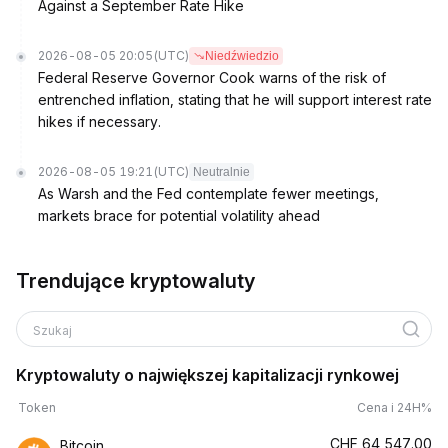
Against a September Rate Hike
2026-08-05 20:05
(UTC)
Niedźwiedzio
Federal Reserve Governor Cook warns of the risk of
entrenched inflation, stating that he will support interest rate
hikes if necessary.
2026-08-05 19:21
(UTC)
Neutralnie
As Warsh and the Fed contemplate fewer meetings,
markets brace for potential volatility ahead
Trendujące kryptowaluty
Szukaj
Kryptowaluty o największej kapitalizacji rynkowej
Token
Cena i 24H%
CHF
64,547.00
Bitcoin