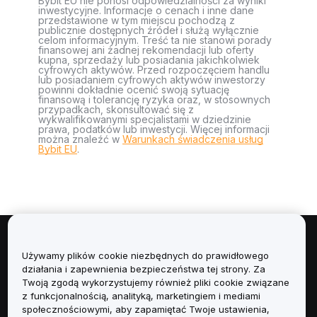
Bybit EU nie ponosi odpowiedzialności za wyniki
inwestycyjne. Informacje o cenach i inne dane
przedstawione w tym miejscu pochodzą z
publicznie dostępnych źródeł i służą wyłącznie
celom informacyjnym. Treść ta nie stanowi porady
finansowej ani żadnej rekomendacji lub oferty
kupna, sprzedaży lub posiadania jakichkolwiek
cyfrowych aktywów. Przed rozpoczęciem handlu
lub posiadaniem cyfrowych aktywów inwestorzy
powinni dokładnie ocenić swoją sytuację
finansową i tolerancję ryzyka oraz, w stosownych
przypadkach, skonsultować się z
wykwalifikowanymi specjalistami w dziedzinie
prawa, podatków lub inwestycji. Więcej informacji
można znaleźć w
Warunkach świadczenia usług
Bybit EU
.
Informacje
Używamy plików cookie niezbędnych do prawidłowego
działania i zapewnienia bezpieczeństwa tej strony. Za
Usługi
Twoją zgodą wykorzystujemy również pliki cookie związane
z funkcjonalnością, analityką, marketingiem i mediami
społecznościowymi, aby zapamiętać Twoje ustawienia,
Obsługa Klienta