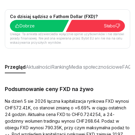
Co dzisiaj sądzisz o Fathom Dollar (FXD)?
Dobrze
Słabo
Uwaga: Ta ankieta odzwierciedla wyłącznie opinie użytkowników i nie stanowi
porady finansowej. Nie jest ona wspierana przez Bybit EU ani nie ma na celu
wskazywania przyszłych wyników.
Przegląd
Aktualności
Ranking
Media społecznościowe
FAQ
Podsumowanie ceny FXD na żywo
Na dzień 5 sie 2026 łączna kapitalizacja rynkowa FXD wynosi
CHF572.41K, co stanowi zmianę o +6.69% w ciągu ostatnich
24 godzin. Aktualna cena FXD to CHF0.724254, a 24-
godzinny wolumen tradingu wynosi CHF268.64. Podaż w
obiegu FXD wynosi 790.35K, przy czym maksymalna podaż to
--. Pod względem kapitalizacji rynkowej FXD zajmuje 3197