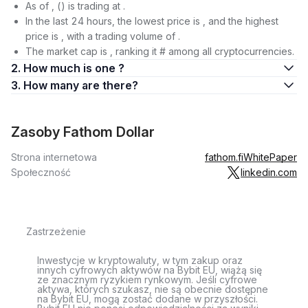
As of , () is trading at .
In the last 24 hours, the lowest price is , and the highest
price is , with a trading volume of .
The market cap is , ranking it # among all cryptocurrencies.
2. How much is one ?
3. How many are there?
Zasoby Fathom Dollar
Strona internetowa
fathom.fi
WhitePaper
Społeczność
linkedin.com
Zastrzeżenie
Inwestycje w kryptowaluty, w tym zakup oraz
innych cyfrowych aktywów na Bybit EU, wiążą się
ze znacznym ryzykiem rynkowym. Jeśli cyfrowe
aktywa, których szukasz, nie są obecnie dostępne
na Bybit EU, mogą zostać dodane w przyszłości.