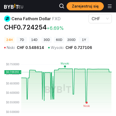
Zarejestruj się
Ceny kryptowalut
Cena Fathom Dollar FXD
Cena Fathom Dollar
FXD
CHF
CHF0.724254
+6.69%
24H
7D
14D
30D
60D
200D
1Y
Niski
CHF
0.548614
Wysoki
CHF
0.727106