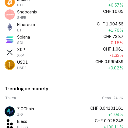
+0.57%
BTC
CHF
10.65
Sheboshis
--
SHEB
CHF
1,904.56
Ethereum
+1.70%
ETH
CHF
73.87
Solana
-0.15%
SOL
CHF
1.061
XRP
-1.33%
XRP
CHF
0.999489
USD1
+0.02%
USD1
Trendujące monety
Token
Cena i 24H%
CHF
0.04101161
ZIGChain
+1.04%
ZIG
CHF
0.025248
Bless
+130.11%
BLESS