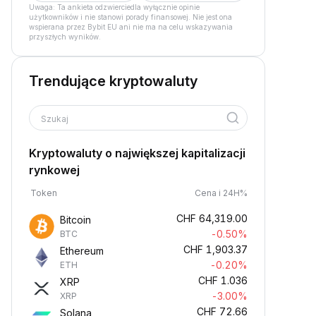
Uwaga: Ta ankieta odzwierciedla wyłącznie opinie
użytkowników i nie stanowi porady finansowej. Nie jest ona
wspierana przez Bybit EU ani nie ma na celu wskazywania
przyszłych wyników.
Trendujące kryptowaluty
Szukaj
Kryptowaluty o największej kapitalizacji
rynkowej
Token
Cena i 24H%
CHF
64,319.00
Bitcoin
-0.50%
BTC
CHF
1,903.37
Ethereum
-0.20%
ETH
CHF
1.036
XRP
-3.00%
XRP
CHF
72.66
Solana