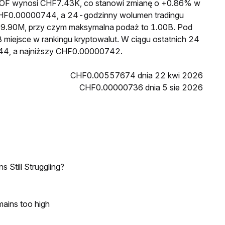
a FOF wynosi CHF7.43K, co stanowi zmianę o +0.86% w
 CHF0.00000744, a 24-godzinny wolumen tradingu
9.90M, przy czym maksymalna podaż to 1.00B. Pod
 miejsce w rankingu kryptowalut. W ciągu ostatnich 24
44, a najniższy CHF0.00000742.
CHF0.00557674 dnia 22 kwi 2026
CHF0.00000736 dnia 5 sie 2026
 Still Struggling?
mains too high