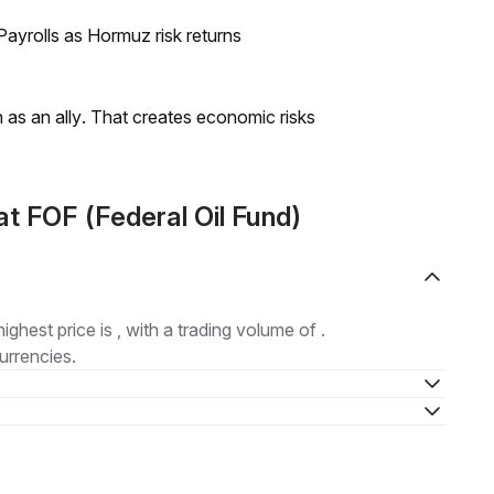
ayrolls as Hormuz risk returns
as an ally. That creates economic risks
t FOF (Federal Oil Fund)
highest price is , with a trading volume of .
urrencies.