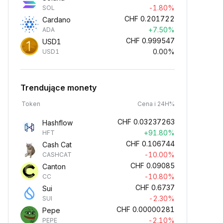
-1.80%
SOL
CHF
0.201722
Cardano
+7.50%
ADA
CHF
0.999547
USD1
0.00%
USD1
Trendujące monety
Token
Cena i 24H%
CHF
0.03237263
Hashflow
+91.80%
HFT
CHF
0.106744
Cash Cat
-10.00%
CASHCAT
CHF
0.09085
Canton
-10.80%
CC
CHF
0.6737
Sui
-2.30%
SUI
CHF
0.00000281
Pepe
-2.10%
PEPE