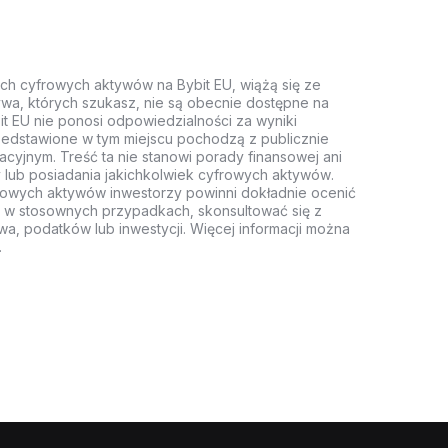
ych cyfrowych aktywów na Bybit EU, wiążą się ze
wa, których szukasz, nie są obecnie dostępne na
it EU nie ponosi odpowiedzialności za wyniki
rzedstawione w tym miejscu pochodzą z publicznie
acyjnym. Treść ta nie stanowi porady finansowej ani
 lub posiadania jakichkolwiek cyfrowych aktywów.
rowych aktywów inwestorzy powinni dokładnie ocenić
z, w stosownych przypadkach, skonsultować się z
wa, podatków lub inwestycji. Więcej informacji można
.