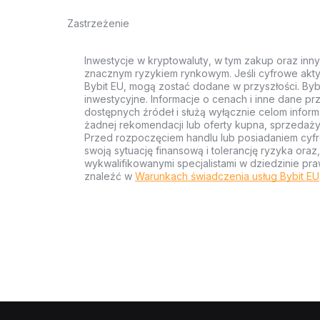
Zastrzeżenie
Inwestycje w kryptowaluty, w tym zakup oraz inn
znacznym ryzykiem rynkowym. Jeśli cyfrowe akty
Bybit EU, mogą zostać dodane w przyszłości. Byb
inwestycyjne. Informacje o cenach i inne dane p
dostępnych źródeł i służą wyłącznie celom inform
żadnej rekomendacji lub oferty kupna, sprzedaży
Przed rozpoczęciem handlu lub posiadaniem cyf
swoją sytuację finansową i tolerancję ryzyka ora
wykwalifikowanymi specjalistami w dziedzinie pra
znaleźć w
Warunkach świadczenia usług Bybit EU