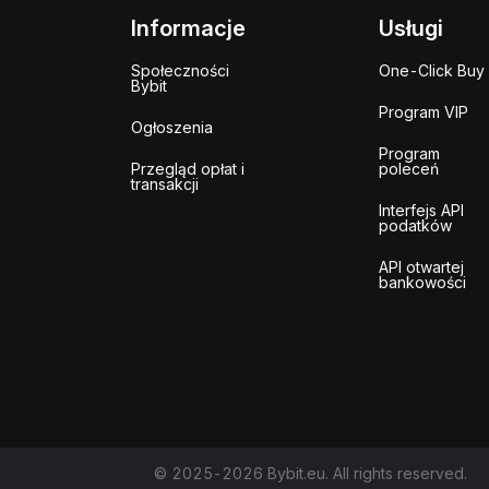
Informacje
Usługi
Społeczności
One-Click Buy
Bybit
Program VIP
Ogłoszenia
Program
Przegląd opłat i
poleceń
transakcji
Interfejs API
podatków
API otwartej
bankowości
© 2025-2026 Bybit.eu. All rights reserved.