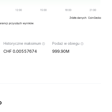
Źródło danych: CoinGecko
warancji przyszłych wyników.
Historyczne maksimum
Podaż w obiegu
0.00557674
999.90M
o