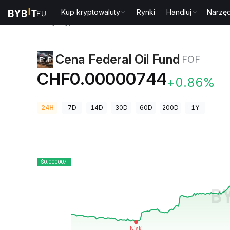
Kup kryptowaluty
Rynki
Handluj
Narzęd
Ceny kryptowalut
Cena Federal Oil Fund FOF
Cena Federal Oil Fund
FOF
CHF0.00000744
+0.86%
24H
7D
14D
30D
60D
200D
1Y