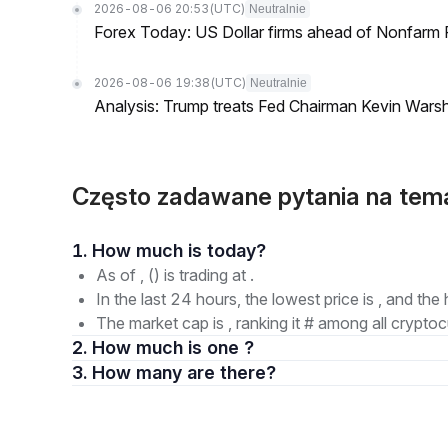
2026-08-06 20:53
(UTC)
Neutralnie
Forex Today: US Dollar firms ahead of Nonfarm P
2026-08-06 19:38
(UTC)
Neutralnie
Analysis: Trump treats Fed Chairman Kevin Warsh 
Często zadawane pytania na tema
1. How much is today?
As of , () is trading at .
In the last 24 hours, the lowest price is , and the 
The market cap is , ranking it # among all cryptoc
2. How much is one ?
3. How many are there?