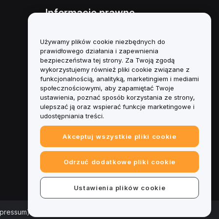
Informacje prawne
Polityka dotycząca konfliktu
interesów
Używamy plików cookie niezbędnych do
prawidłowego działania i zapewnienia
Podsumowanie polityki
bezpieczeństwa tej strony. Za Twoją zgodą
powiernictwa i zarządzania
wykorzystujemy również pliki cookie związane z
funkcjonalnością, analityką, marketingiem i mediami
Informacje ESG
społecznościowymi, aby zapamiętać Twoje
ustawienia, poznać sposób korzystania ze strony,
Biuletyny informacyjne
ulepszać ją oraz wspierać funkcje marketingowe i
kryptoaktywów
udostępniania treści.
Akceptuj wszystkie pliki cookie
Odrzuć dodatkowe pliki cookie
Ustawienia plików cookie
mpressum)
|
Centrum preferencji plików cookie