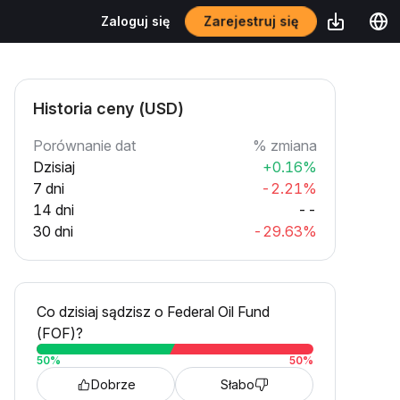
Zarejestruj się
Zaloguj się
Historia ceny (USD)
Porównanie dat
% zmiana
Dzisiaj
+0.16%
7 dni
-2.21%
14 dni
--
30 dni
-29.63%
Co dzisiaj sądzisz o Federal Oil Fund
(FOF)?
50
%
50
%
Dobrze
Słabo