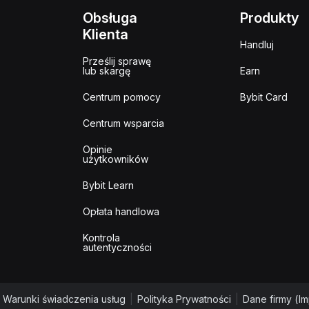
Obsługa
Produkty
Klienta
Handluj
Prześlij sprawę
lub skargę
Earn
Centrum pomocy
Bybit Card
Centrum wsparcia
Opinie
użytkowników
Bybit Learn
Opłata handlowa
Kontrola
autentyczności
Warunki świadczenia usług
|
Polityka Prywatności
|
Dane firmy (I