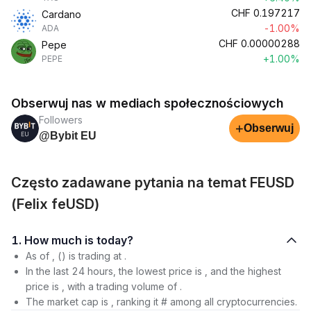
CHF
0.197217
Cardano
-1.00%
ADA
CHF
0.00000288
Pepe
+1.00%
PEPE
Obserwuj nas w mediach społecznościowych
Followers
+
Obserwuj
@Bybit EU
Często zadawane pytania na temat FEUSD
(Felix feUSD)
1. How much is today?
As of , () is trading at .
In the last 24 hours, the lowest price is , and the highest
price is , with a trading volume of .
The market cap is , ranking it # among all cryptocurrencies.