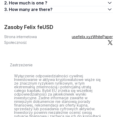
2. How much is one ?
3. How many are there?
Zasoby Felix feUSD
Strona internetowa
usefelix.xyz
WhitePaper
Społeczność
Zastrzeżenie
Wyłączenie odpowiedzialności cywilnej
Inwestowanie w aktywa kryptowalutowe wiąże się
ze znacznym ryzykiem rynkowym, w tym
ekstremalną zmiennością i potencjalną utratą
całego kapitału. Bybit EU zrzeka się wszelkiej
odpowiedzialności za jakiekolwiek wyniki
inwestycyjne. Żadne informacje zawarte w
niniejszym dokumencie nie stanowią porady
finansowej, rekomendacji ani oferty kupna,
sprzedaży lub posiadania cyfrowych aktywów.
Inwestorzy powinni niezależnie ocenić swoją
sytuację finansową i zachęca się ich do konsultacji