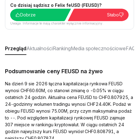
Co dzisiaj sądzisz o Felix feUSD (FEUSD)?
Dobrze
Słabo
Uwaga: Informacje te mają charakter wyłącznie informacyjny.
Przegląd
Aktualności
Ranking
Media społecznościowe
FAQ
Podsumowanie ceny FEUSD na żywo
Na dzień 9 sie 2026 łączna kapitalizacja rynkowa FEUSD
wynosi CHF60.60M, co stanowi zmianę o -0.05% w ciągu
ostatnich 24 godzin. Aktualna cena FEUSD to CHF0.807925, a
24-godzinny wolumen tradingu wynosi CHF24.40K. Podaż w
obiegu FEUSD wynosi 75.00M, przy czym maksymalna podaż
to --. Pod względem kapitalizacji rynkowej FEUSD zajmuje
307 miejsce w rankingu kryptowalut. W ciągu ostatnich 24
godzin najwyższy kurs FEUSD wyniósł CHF0.808791, a
najniższy CHF0.807874.