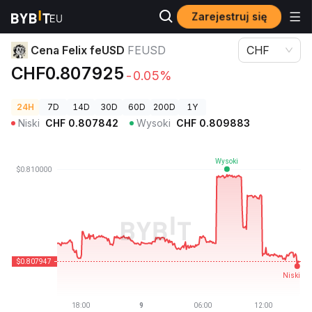
Zarejestruj się
Ceny kryptowalut
Cena Felix feUSD FEUSD
Cena Felix feUSD
FEUSD
CHF
CHF0.807925
-0.05%
24H
7D
14D
30D
60D
200D
1Y
Niski
CHF
0.807842
Wysoki
CHF
0.809883