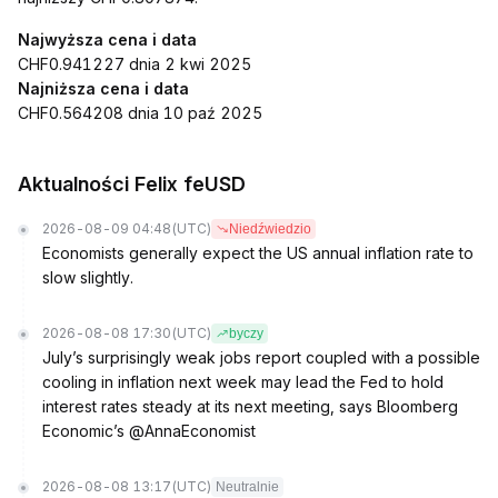
Najwyższa cena i data
CHF0.941227 dnia 2 kwi 2025
Najniższa cena i data
CHF0.564208 dnia 10 paź 2025
Aktualności Felix feUSD
2026-08-09 04:48
(UTC)
Niedźwiedzio
Economists generally expect the US annual inflation rate to
slow slightly.
2026-08-08 17:30
(UTC)
byczy
July’s surprisingly weak jobs report coupled with a possible
cooling in inflation next week may lead the Fed to hold
interest rates steady at its next meeting, says Bloomberg
Economic’s @AnnaEconomist
2026-08-08 13:17
(UTC)
Neutralnie