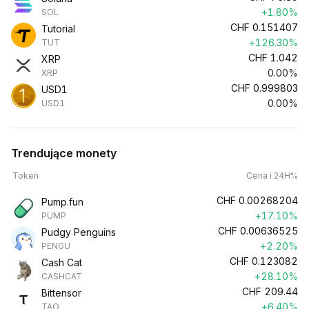
+1.80%
SOL
CHF
0.151407
Tutorial
+126.30%
TUT
CHF
1.042
XRP
0.00%
XRP
CHF
0.999803
USD1
0.00%
USD1
Trendujące monety
Token
Cena i 24H%
CHF
0.00268204
Pump.fun
+17.10%
PUMP
CHF
0.00636525
Pudgy Penguins
+2.20%
PENGU
CHF
0.123082
Cash Cat
+28.10%
CASHCAT
CHF
209.44
Bittensor
+6.40%
TAO