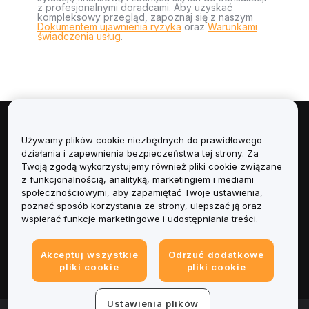
z profesjonalnymi doradcami. Aby uzyskać
kompleksowy przegląd, zapoznaj się z naszym
Dokumentem ujawnienia ryzyka
oraz
Warunkami
świadczenia usług
.
Informacje
Używamy plików cookie niezbędnych do prawidłowego
działania i zapewnienia bezpieczeństwa tej strony. Za
Usługi
Twoją zgodą wykorzystujemy również pliki cookie związane
z funkcjonalnością, analityką, marketingiem i mediami
społecznościowymi, aby zapamiętać Twoje ustawienia,
Obsługa Klienta
poznać sposób korzystania ze strony, ulepszać ją oraz
wspierać funkcje marketingowe i udostępniania treści.
Produkty
Akceptuj wszystkie
Odrzuć dodatkowe
Informacje prawne
pliki cookie
pliki cookie
Ustawienia plików