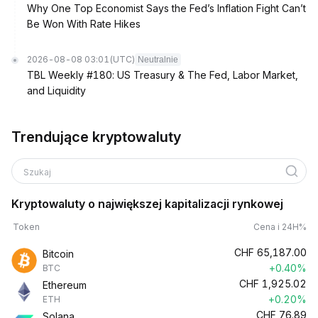
Why One Top Economist Says the Fed’s Inflation Fight Can’t
Be Won With Rate Hikes
2026-08-08 03:01
(UTC)
Neutralnie
TBL Weekly #180: US Treasury & The Fed, Labor Market,
and Liquidity
Trendujące kryptowaluty
Szukaj
Kryptowaluty o największej kapitalizacji rynkowej
Token
Cena i 24H%
CHF
65,187.00
Bitcoin
+0.40%
BTC
CHF
1,925.02
Ethereum
+0.20%
ETH
CHF
76.89
Solana