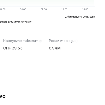
Źródło danych: CoinGecko
warancji przyszłych wyników.
Historyczne maksimum
Podaż w obiegu
39.53
6.94M
wo