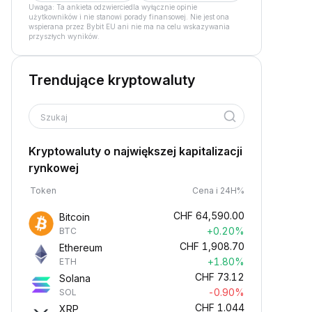
Uwaga: Ta ankieta odzwierciedla wyłącznie opinie
użytkowników i nie stanowi porady finansowej. Nie jest ona
wspierana przez Bybit EU ani nie ma na celu wskazywania
przyszłych wyników.
Trendujące kryptowaluty
Szukaj
Kryptowaluty o największej kapitalizacji
rynkowej
Token
Cena i 24H%
CHF
64,590.00
Bitcoin
+0.20%
BTC
CHF
1,908.70
Ethereum
+1.80%
ETH
CHF
73.12
Solana
-0.90%
SOL
CHF
1.044
XRP