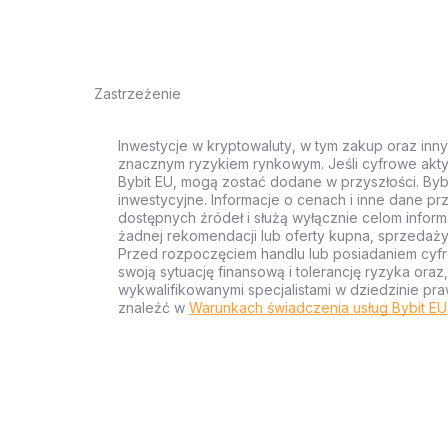
Zastrzeżenie
Inwestycje w kryptowaluty, w tym zakup oraz inn
znacznym ryzykiem rynkowym. Jeśli cyfrowe akty
Bybit EU, mogą zostać dodane w przyszłości. Byb
inwestycyjne. Informacje o cenach i inne dane p
dostępnych źródeł i służą wyłącznie celom inform
żadnej rekomendacji lub oferty kupna, sprzedaży
Przed rozpoczęciem handlu lub posiadaniem cyf
swoją sytuację finansową i tolerancję ryzyka ora
wykwalifikowanymi specjalistami w dziedzinie pra
znaleźć w
Warunkach świadczenia usług Bybit EU