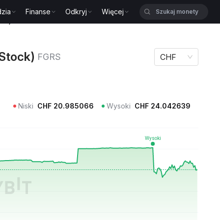
zia
Finanse
Odkryj
Więcej
ock) FGRS
Stock)
FGRS
CHF
Niski
CHF
20.985066
Wysoki
CHF
24.042639