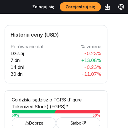
Zarejestruj się
Zaloguj się
Historia ceny (USD)
Porównanie dat
% zmiana
Dzisiaj
-0.23%
7 dni
+13.08%
14 dni
-0.23%
30 dni
-11.07%
Co dzisiaj sądzisz o FGRS (Figure
Tokenized Stock) (FGRS)?
50
%
50
%
Dobrze
Słabo