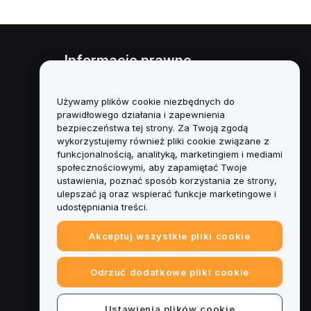
Informacje prawne
Polityka dotycząca konfliktu
interesów
Używamy plików cookie niezbędnych do
prawidłowego działania i zapewnienia
Podsumowanie polityki
bezpieczeństwa tej strony. Za Twoją zgodą
powiernictwa i zarządzania
wykorzystujemy również pliki cookie związane z
funkcjonalnością, analityką, marketingiem i mediami
Informacje ESG
społecznościowymi, aby zapamiętać Twoje
ustawienia, poznać sposób korzystania ze strony,
Biuletyny informacyjne
ulepszać ją oraz wspierać funkcje marketingowe i
kryptoaktywów
udostępniania treści.
Akceptuj wszystkie pliki cookie
Odrzuć dodatkowe pliki cookie
Ustawienia plików cookie