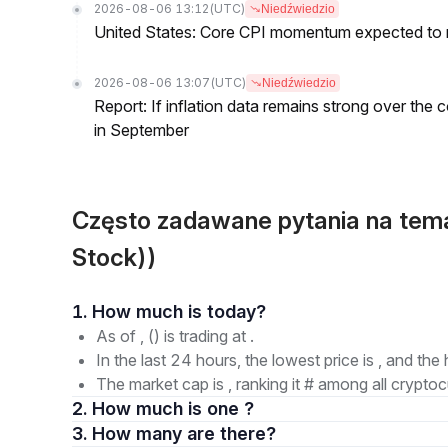
2026-08-06 13:12
(UTC)
Niedźwiedzio
United States: Core CPI momentum expected to re
2026-08-06 13:07
(UTC)
Niedźwiedzio
Report: If inflation data remains strong over the 
in September
Często zadawane pytania na tem
Stock))
1. How much is today?
As of , () is trading at .
In the last 24 hours, the lowest price is , and the 
The market cap is , ranking it # among all cryptoc
2. How much is one ?
3. How many are there?