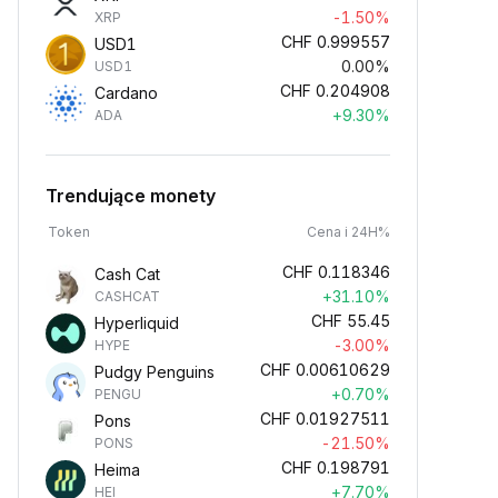
-1.50%
XRP
CHF
0.999557
USD1
0.00%
USD1
CHF
0.204908
Cardano
+9.30%
ADA
Trendujące monety
Token
Cena i 24H%
CHF
0.118346
Cash Cat
+31.10%
CASHCAT
CHF
55.45
Hyperliquid
-3.00%
HYPE
CHF
0.00610629
Pudgy Penguins
+0.70%
PENGU
CHF
0.01927511
Pons
-21.50%
PONS
CHF
0.198791
Heima
+7.70%
HEI