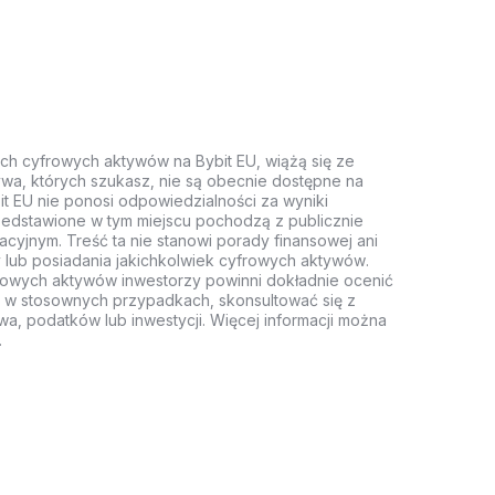
ych cyfrowych aktywów na Bybit EU, wiążą się ze
wa, których szukasz, nie są obecnie dostępne na
it EU nie ponosi odpowiedzialności za wyniki
rzedstawione w tym miejscu pochodzą z publicznie
acyjnym. Treść ta nie stanowi porady finansowej ani
 lub posiadania jakichkolwiek cyfrowych aktywów.
rowych aktywów inwestorzy powinni dokładnie ocenić
z, w stosownych przypadkach, skonsultować się z
wa, podatków lub inwestycji. Więcej informacji można
.