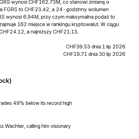
a FGRS wynosi CHF162.73M, co stanowi zmianę o
ena FGRS to CHF23.42, a 24-godzinny wolumen
RS wynosi 6.94M, przy czym maksymalna podaż to
ajmuje 162 miejsce w rankingu kryptowalut. W ciągu
 CHF24.12, a najniższy CHF21.13.
CHF39.53 dnia 1 lip 2026
CHF19.71 dnia 30 lip 2026
ock)
rades 49% below its record high
s Wachter, calling him visionary