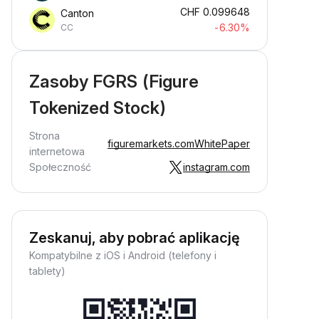
CHF
0.099648
Canton
-6.30%
CC
Zasoby FGRS (Figure
Tokenized Stock)
Strona
figuremarkets.com
WhitePaper
internetowa
Społeczność
instagram.com
Zeskanuj, aby pobrać aplikację
Kompatybilne z iOS i Android (telefony i
tablety)