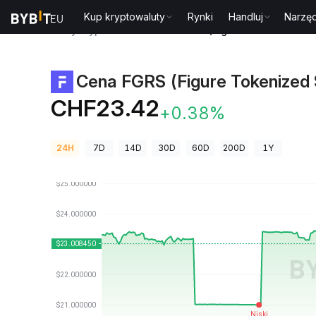
Kup kryptowaluty
Rynki
Handluj
Narzęd
Ceny kryptowalut
Cena FGRS (Figure Tokenized St
Cena FGRS (Figure Tokenized 
CHF23.42
+0.38%
24H
7D
14D
30D
60D
200D
1Y