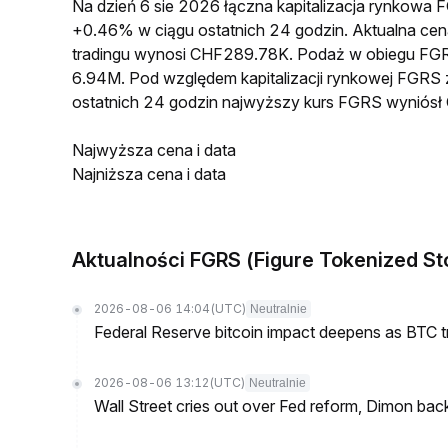
Na dzień 6 sie 2026 łączna kapitalizacja rynkow
+0.46% w ciągu ostatnich 24 godzin. Aktualna c
tradingu wynosi CHF289.78K. Podaż w obiegu FG
6.94M. Pod względem kapitalizacji rynkowej FGRS z
ostatnich 24 godzin najwyższy kurs FGRS wyniósł
Najwyższa cena i data
Najniższa cena i data
Aktualności FGRS (Figure Tokenized St
2026-08-06 14:04
(UTC)
Neutralnie
Federal Reserve bitcoin impact deepens as BTC t
2026-08-06 13:12
(UTC)
Neutralnie
Wall Street cries out over Fed reform, Dimon back