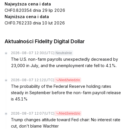
Najwyższa cena i data
CHF0.820354 dnia 29 lip 2026
Najniższa cena i data
CHF0.762233 dnia 10 lut 2026
Aktualności Fidelity Digital Dollar
2026-08-07 12:30
(UTC)
Neutralnie
The U.S. non-farm payrolls unexpectedly decreased by
23,000 in July, and the unemployment rate fell to 4.1%.
2026-08-07 12:12
(UTC)
Niedźwiedzio
The probability of the Federal Reserve holding rates
steady in September before the non-farm payroll release
is 45.1%
2026-08-07 12:07
(UTC)
Niedźwiedzio
Trump changes attitude toward Fed chair: No interest rate
cut, don't blame Wachter