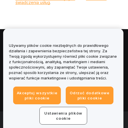
świadczenia usług
.
Informacje
Używamy plików cookie niezbędnych do prawidłowego
działania i zapewnienia bezpieczeństwa tej strony. Za
Usługi
Twoją zgodą wykorzystujemy również pliki cookie związane
z funkcjonalnością, analityką, marketingiem i mediami
społecznościowymi, aby zapamiętać Twoje ustawienia,
Obsługa Klienta
poznać sposób korzystania ze strony, ulepszać ją oraz
wspierać funkcje marketingowe i udostępniania treści.
Produkty
Akceptuj wszystkie
Odrzuć dodatkowe
Informacje prawne
pliki cookie
pliki cookie
Ustawienia plików
© 2025-2026 Bybit.eu. Wszystkie prawa zastrzeżone.
cookie
Warunki świadczenia usług
|
Polityka Prywatności
|
Dane