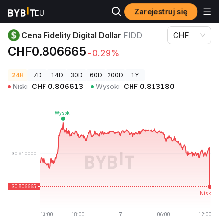
Zarejestruj się
Ceny kryptowalut
Cena Fidelity Digital Dollar FIDD
Cena Fidelity Digital Dollar
FIDD
CHF
CHF0.806665
-0.29%
24H
7D
14D
30D
60D
200D
1Y
Niski
CHF
0.806613
Wysoki
CHF
0.813180