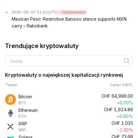
2026-08-07 11:42
(UTC)
Niedźwiedzio
Mexican Peso: Restrictive Banxico stance supports MXN
carry – Rabobank
Trendujące kryptowaluty
Szukaj
Kryptowaluty o największej kapitalizacji rynkowej
Token
Cena i 24H%
CHF
64,996.00
Bitcoin
+0.70%
BTC
CHF
1,924.86
Ethereum
+0.90%
ETH
CHF
1.035
XRP
-1.30%
XRP
CHF
73.68
Solana