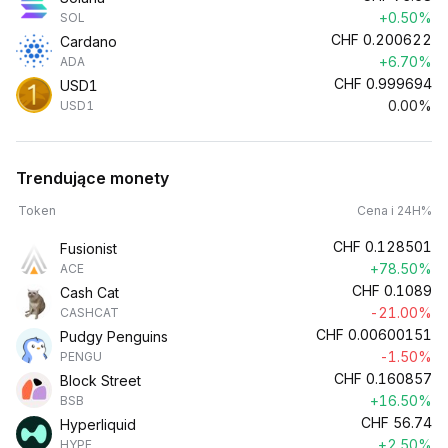
+0.50%
SOL
CHF
0.200622
Cardano
+6.70%
ADA
CHF
0.999694
USD1
0.00%
USD1
Trendujące monety
Token
Cena i 24H%
CHF
0.128501
Fusionist
+78.50%
ACE
CHF
0.1089
Cash Cat
-21.00%
CASHCAT
CHF
0.00600151
Pudgy Penguins
-1.50%
PENGU
CHF
0.160857
Block Street
+16.50%
BSB
CHF
56.74
Hyperliquid
+2.50%
HYPE