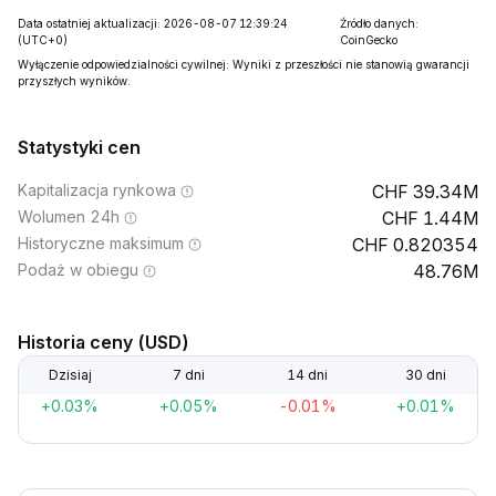
Data ostatniej aktualizacji: 2026-08-07 12:39:24
Źródło danych:
(UTC+0)
CoinGecko
Wyłączenie odpowiedzialności cywilnej: Wyniki z przeszłości nie stanowią gwarancji
przyszłych wyników.
Statystyki cen
Kapitalizacja rynkowa
39.34M
Wolumen 24h
1.44M
Historyczne maksimum
0.820354
Podaż w obiegu
48.76M
Historia ceny (USD)
Dzisiaj
7 dni
14 dni
30 dni
+0.03%
+0.05%
-0.01%
+0.01%