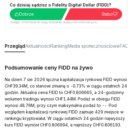
Co dzisiaj sądzisz o Fidelity Digital Dollar (FIDD)?
Dobrze
Słabo
Uwaga: Informacje te mają charakter wyłącznie informacyjny.
Przegląd
Aktualności
Ranking
Media społecznościowe
FAQ
Podsumowanie ceny FIDD na żywo
Na dzień 7 sie 2026 łączna kapitalizacja rynkowa FIDD wynosi
CHF39.34M, co stanowi zmianę o -0.73% w ciągu ostatnich 24
godzin. Aktualna cena FIDD to CHF0.806665, a 24-godzinny
wolumen tradingu wynosi CHF1.44M. Podaż w obiegu FIDD
wynosi 48.76M, przy czym maksymalna podaż to --. Pod
względem kapitalizacji rynkowej FIDD zajmuje 429 miejsce w
rankingu kryptowalut. W ciągu ostatnich 24 godzin najwyższy
kurs FIDD wyniósł CHF0.806994, a najniższy CHF0.806193.