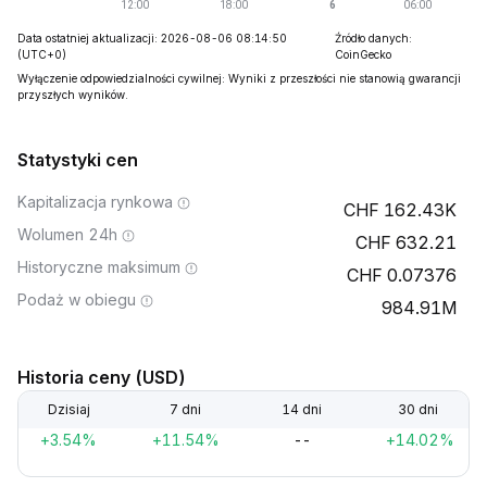
Data ostatniej aktualizacji: 2026-08-06 08:14:50
Źródło danych:
(UTC+0)
CoinGecko
Wyłączenie odpowiedzialności cywilnej: Wyniki z przeszłości nie stanowią gwarancji
przyszłych wyników.
Statystyki cen
Kapitalizacja rynkowa
162.43K
Wolumen 24h
632.21
Historyczne maksimum
0.07376
Podaż w obiegu
984.91M
Historia ceny (USD)
Dzisiaj
7 dni
14 dni
30 dni
+3.54%
+11.54%
--
+14.02%