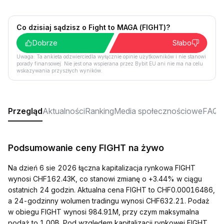
Co dzisiaj sądzisz o Fight to MAGA (FIGHT)?
Dobrze
Słabo
Uwaga: Ta ankieta odzwierciedla wyłącznie opinie użytkowników i nie stanowi
porady finansowej. Nie jest ona wspierana przez Bybit EU ani nie ma na celu
wskazywania przyszłych wyników.
Przegląd
Aktualności
Ranking
Media społecznościowe
FAQ
Podsumowanie ceny FIGHT na żywo
Na dzień 6 sie 2026 łączna kapitalizacja rynkowa FIGHT
wynosi CHF162.43K, co stanowi zmianę o +3.44% w ciągu
ostatnich 24 godzin. Aktualna cena FIGHT to CHF0.00016486,
a 24-godzinny wolumen tradingu wynosi CHF632.21. Podaż
w obiegu FIGHT wynosi 984.91M, przy czym maksymalna
podaż to 1.00B. Pod względem kapitalizacji rynkowej FIGHT