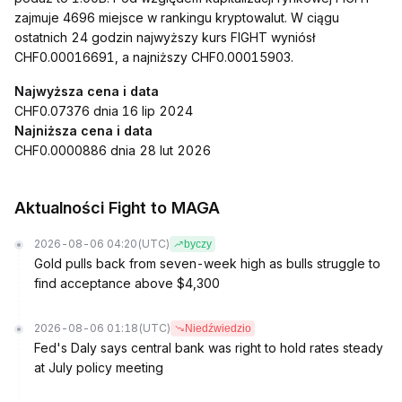
zajmuje 4696 miejsce w rankingu kryptowalut. W ciągu
ostatnich 24 godzin najwyższy kurs FIGHT wyniósł
CHF0.00016691, a najniższy CHF0.00015903.
Najwyższa cena i data
CHF0.07376 dnia 16 lip 2024
Najniższa cena i data
CHF0.0000886 dnia 28 lut 2026
Aktualności Fight to MAGA
2026-08-06 04:20
(UTC)
byczy
Gold pulls back from seven-week high as bulls struggle to
find acceptance above $4,300
2026-08-06 01:18
(UTC)
Niedźwiedzio
Fed's Daly says central bank was right to hold rates steady
at July policy meeting