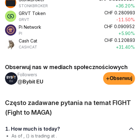
+36.20%
STONKBROKER
CHF
0.280993
GRVT Token
-11.50%
GRVT
CHF
0.090952
Pi Network
+5.90%
PI
CHF
0.120893
Cash Cat
+31.40%
CASHCAT
Obserwuj nas w mediach społecznościowych
Followers
+
Obserwuj
@Bybit EU
Często zadawane pytania na temat FIGHT
(Fight to MAGA)
1. How much is today?
As of , () is trading at .