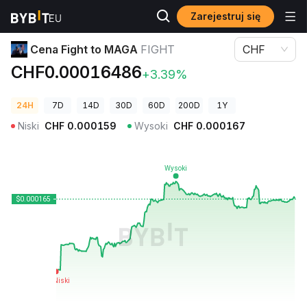
Zarejestruj się
Ceny kryptowalut
Cena Fight to MAGA FIGHT
Cena Fight to MAGA
FIGHT
CHF
CHF0.00016486
+3.39%
24H
7D
14D
30D
60D
200D
1Y
Niski
CHF
0.000159
Wysoki
CHF
0.000167