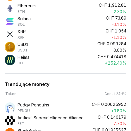
CHF
1,912.81
Ethereum
+2.30%
ETH
CHF
73.89
Solana
-0.10%
SOL
CHF
1.054
XRP
-1.10%
XRP
CHF
0.999284
USD1
0.00%
USD1
CHF
0.474418
Heima
+252.40%
HEI
Trendujące monety
Token
Cena i 24H%
CHF
0.00625952
Pudgy Penguins
+3.80%
PENGU
CHF
0.140179
Artificial Superintelligence Alliance
-7.70%
FET
CHF
0.01935527
StonkBroker