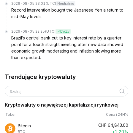
2026-08-05 23:01
(UTC)
Neutralnie
Record intervention bought the Japanese Yen a return to
mid-May levels.
2026-08-05 22:25
(UTC)
byczy
Brazil’s central bank cut its key interest rate by a quarter
point for a fourth straight meeting after new data showed
economic growth moderating and inflation slowing more
than expected.
Trendujące kryptowaluty
Szukaj
Kryptowaluty o największej kapitalizacji rynkowej
Token
Cena i 24H%
CHF
64,843.00
Bitcoin
+1.20%
BTC