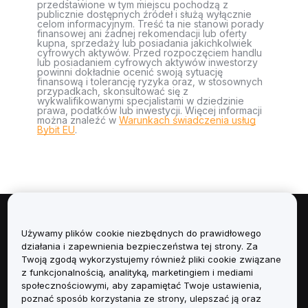
przedstawione w tym miejscu pochodzą z
publicznie dostępnych źródeł i służą wyłącznie
celom informacyjnym. Treść ta nie stanowi porady
finansowej ani żadnej rekomendacji lub oferty
kupna, sprzedaży lub posiadania jakichkolwiek
cyfrowych aktywów. Przed rozpoczęciem handlu
lub posiadaniem cyfrowych aktywów inwestorzy
powinni dokładnie ocenić swoją sytuację
finansową i tolerancję ryzyka oraz, w stosownych
przypadkach, skonsultować się z
wykwalifikowanymi specjalistami w dziedzinie
prawa, podatków lub inwestycji. Więcej informacji
można znaleźć w
Warunkach świadczenia usług
Bybit EU
.
Informacje
Używamy plików cookie niezbędnych do prawidłowego
działania i zapewnienia bezpieczeństwa tej strony. Za
Usługi
Twoją zgodą wykorzystujemy również pliki cookie związane
z funkcjonalnością, analityką, marketingiem i mediami
społecznościowymi, aby zapamiętać Twoje ustawienia,
Obsługa Klienta
poznać sposób korzystania ze strony, ulepszać ją oraz