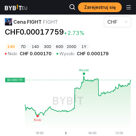
Zarejestruj się
Ceny kryptowalut
Cena FIGHT FIGHT
Cena FIGHT
FIGHT
CHF
CHF0.00017759
+2.73%
24H
7D
14D
30D
60D
200D
1Y
Niski
CHF
0.000170
Wysoki
CHF
0.000179