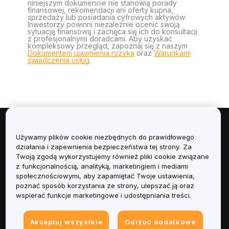
niniejszym dokumencie nie stanowią porady
finansowej, rekomendacji ani oferty kupna,
sprzedaży lub posiadania cyfrowych aktywów.
Inwestorzy powinni niezależnie ocenić swoją
sytuację finansową i zachęca się ich do konsultacji
z profesjonalnymi doradcami. Aby uzyskać
kompleksowy przegląd, zapoznaj się z naszym
Dokumentem ujawnienia ryzyka
oraz
Warunkami
świadczenia usług
.
Informacje
Używamy plików cookie niezbędnych do prawidłowego
działania i zapewnienia bezpieczeństwa tej strony. Za
Usługi
Twoją zgodą wykorzystujemy również pliki cookie związane
z funkcjonalnością, analityką, marketingiem i mediami
społecznościowymi, aby zapamiętać Twoje ustawienia,
Obsługa Klienta
poznać sposób korzystania ze strony, ulepszać ją oraz
wspierać funkcje marketingowe i udostępniania treści.
Produkty
Akceptuj wszystkie
Odrzuć dodatkowe