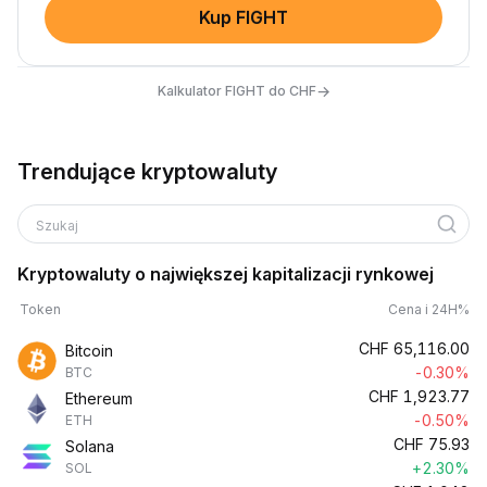
Kup FIGHT
→
Kalkulator FIGHT do CHF
Trendujące kryptowaluty
Szukaj
Kryptowaluty o największej kapitalizacji rynkowej
Token
Cena i 24H%
CHF
65,116.00
Bitcoin
-0.30%
BTC
CHF
1,923.77
Ethereum
-0.50%
ETH
CHF
75.93
Solana
+2.30%
SOL