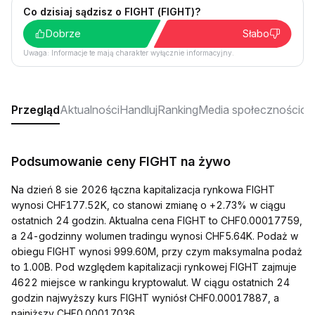
Co dzisiaj sądzisz o FIGHT (FIGHT)?
Dobrze
Słabo
Uwaga: Informacje te mają charakter wyłącznie informacyjny.
Przegląd
Aktualności
Handluj
Ranking
Media społecznościo
Podsumowanie ceny FIGHT na żywo
Na dzień 8 sie 2026 łączna kapitalizacja rynkowa FIGHT
wynosi CHF177.52K, co stanowi zmianę o +2.73% w ciągu
ostatnich 24 godzin. Aktualna cena FIGHT to CHF0.00017759,
a 24-godzinny wolumen tradingu wynosi CHF5.64K. Podaż w
obiegu FIGHT wynosi 999.60M, przy czym maksymalna podaż
to 1.00B. Pod względem kapitalizacji rynkowej FIGHT zajmuje
4622 miejsce w rankingu kryptowalut. W ciągu ostatnich 24
godzin najwyższy kurs FIGHT wyniósł CHF0.00017887, a
najniższy CHF0.00017036.