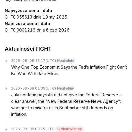
Najwyższa cena i data
CHF0.055613 dnia 19 sty 2025
Najniższa cena i data
CHF0.0001216 dnia 6 cze 2026
Aktualności FIGHT
2026-08-08 13:17
(UTC)
Neutralnie
Why One Top Economist Says the Fed’s Inflation Fight Can’t
Be Won With Rate Hikes
2026-08-08 01:39
(UTC)
Neutralnie
July nonfarm payrolls did not give the Federal Reserve a
clear answer; the “New Federal Reserve News Agency”:
whether to raise rates in September still depends on
inflation.
2026-08-08 00:25
(UTC)
Niedźwiedzio