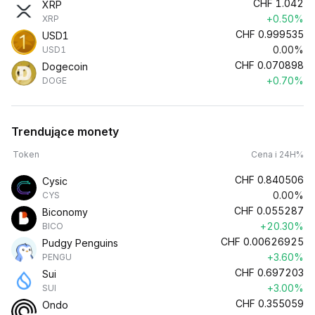
CHF
1.042
XRP
+0.50%
XRP
CHF
0.999535
USD1
0.00%
USD1
CHF
0.070898
Dogecoin
+0.70%
DOGE
Trendujące monety
Token
Cena i 24H%
CHF
0.840506
Cysic
0.00%
CYS
CHF
0.055287
Biconomy
+20.30%
BICO
CHF
0.00626925
Pudgy Penguins
+3.60%
PENGU
CHF
0.697203
Sui
+3.00%
SUI
CHF
0.355059
Ondo