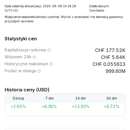
Data ostatniej aktualizacji: 2026-08-08 14:36:28
Źródło danych:
(UTC+0)
CoinGecko
Wyłączenie odpowiedzialności cywilnej: Wyniki z przeszłości nie stanowią gwarancji
przyszłych wyników.
Statystyki cen
Kapitalizacja rynkowa
177.52K
Wolumen 24h
5.64K
Historyczne maksimum
0.055613
Podaż w obiegu
999.60M
Historia ceny (USD)
Dzisiaj
7 dni
14 dni
30 dni
+2.65%
+8.38%
+15.93%
+9.72%