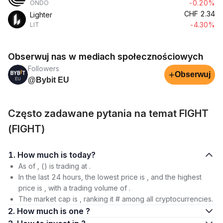
-0.20%
ONDO
CHF
2.34
Lighter
-4.30%
LIT
Obserwuj nas w mediach społecznościowych
Followers
+
Obserwuj
@Bybit EU
Często zadawane pytania na temat FIGHT
(FIGHT)
1. How much is today?
As of , () is trading at .
In the last 24 hours, the lowest price is , and the highest
price is , with a trading volume of .
The market cap is , ranking it # among all cryptocurrencies.
2. How much is one ?