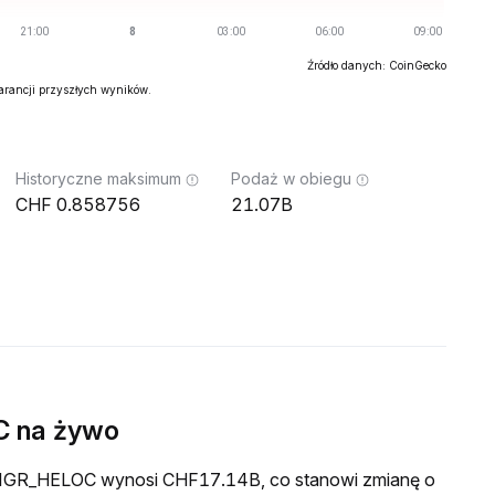
Źródło danych: CoinGecko
warancji przyszłych wyników.
Historyczne maksimum
Podaż w obiegu
0.858756
21.07B
C na żywo
a FIGR_HELOC wynosi CHF17.14B, co stanowi zmianę o