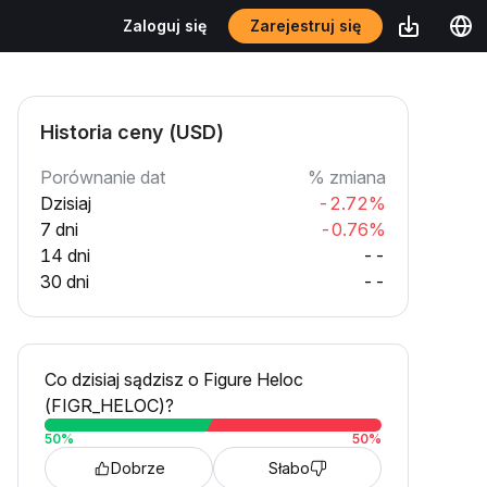
Zarejestruj się
Zaloguj się
Historia ceny (USD)
Porównanie dat
% zmiana
Dzisiaj
-2.72%
7 dni
-0.76%
14 dni
--
30 dni
--
Co dzisiaj sądzisz o Figure Heloc
(FIGR_HELOC)?
50
%
50
%
Dobrze
Słabo