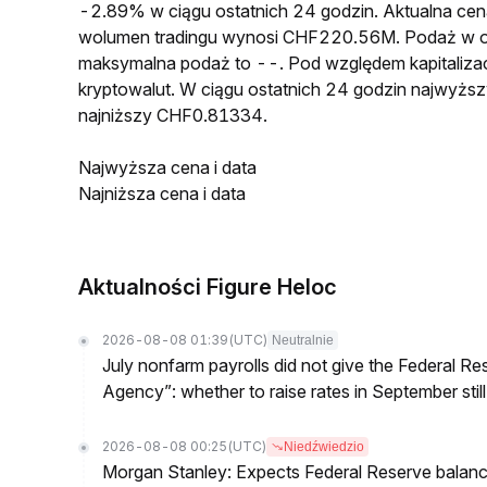
-2.89% w ciągu ostatnich 24 godzin. Aktualna 
wolumen tradingu wynosi CHF220.56M. Podaż w 
maksymalna podaż to --. Pod względem kapitalizac
kryptowalut. W ciągu ostatnich 24 godzin najwyż
najniższy CHF0.81334.
Najwyższa cena i data
Najniższa cena i data
Aktualności Figure Heloc
2026-08-08 01:39
(UTC)
Neutralnie
July nonfarm payrolls did not give the Federal 
Agency”: whether to raise rates in September still
2026-08-08 00:25
(UTC)
Niedźwiedzio
Morgan Stanley: Expects Federal Reserve balance 