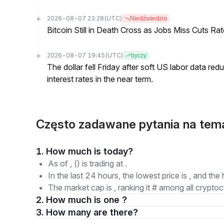
2026-08-07 23:28
(UTC)
Niedźwiedzio
Bitcoin Still in Death Cross as Jobs Miss Cuts R
2026-08-07 19:45
(UTC)
byczy
The dollar fell Friday after soft US labor data re
interest rates in the near term.
Często zadawane pytania na tem
1. How much is today?
As of , () is trading at .
In the last 24 hours, the lowest price is , and the 
The market cap is , ranking it # among all cryptoc
2. How much is one ?
3. How many are there?