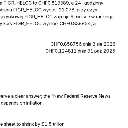
cena FIGR_HELOC to CHF0.813389, a 24-godzinny
obiegu FIGR_HELOC wynosi 21.07B, przy czym
ji rynkowej FIGR_HELOC zajmuje 9 miejsce w rankingu
szy kurs FIGR_HELOC wyniósł CHF0.838854, a
CHF0.858756 dnia 3 sie 2026
CHF0.124811 dnia 31 paź 2025
Reserve a clear answer; the “New Federal Reserve News
 depends on inflation.
sheet to shrink by $1.5 trillion