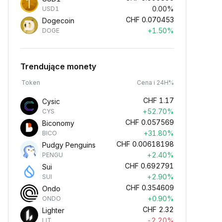
0.00%
USD1
CHF
0.070453
Dogecoin
+1.50%
DOGE
Trendujące monety
Token
Cena i 24H%
CHF
1.17
Cysic
+52.70%
CYS
CHF
0.057569
Biconomy
+31.80%
BICO
CHF
0.00618198
Pudgy Penguins
+2.40%
PENGU
CHF
0.692791
Sui
+2.90%
SUI
CHF
0.354609
Ondo
+0.90%
ONDO
CHF
2.32
Lighter
-2.20%
LIT