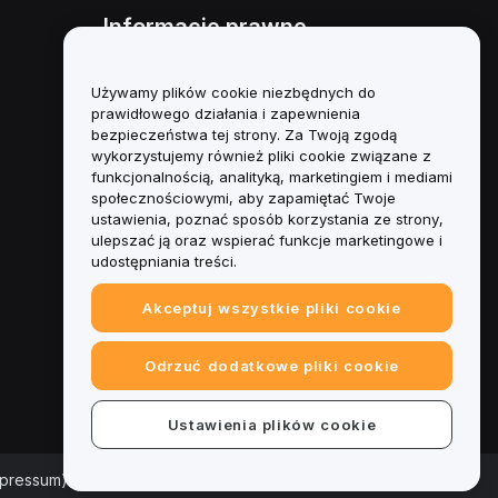
Informacje prawne
Polityka dotycząca konfliktu
interesów
Używamy plików cookie niezbędnych do
prawidłowego działania i zapewnienia
Podsumowanie polityki
bezpieczeństwa tej strony. Za Twoją zgodą
powiernictwa i zarządzania
wykorzystujemy również pliki cookie związane z
funkcjonalnością, analityką, marketingiem i mediami
Informacje ESG
społecznościowymi, aby zapamiętać Twoje
ustawienia, poznać sposób korzystania ze strony,
Biuletyny informacyjne
ulepszać ją oraz wspierać funkcje marketingowe i
kryptoaktywów
udostępniania treści.
Akceptuj wszystkie pliki cookie
Odrzuć dodatkowe pliki cookie
Ustawienia plików cookie
mpressum)
|
Centrum preferencji plików cookie