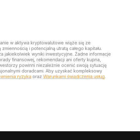
anie w aktywa kryptowalutowe wiąże się ze
miennością i potencjalną utratą całego kapitału.
za jakiekolwiek wyniki inwestycyjne. Żadne informacje
rady finansowej, rekomendacji ani oferty kupna,
estorzy powinni niezależnie ocenić swoją sytuację
ofesjonalnymi doradcami. Aby uzyskać kompleksowy
wnienia ryzyka
oraz
Warunkami świadczenia usług
.