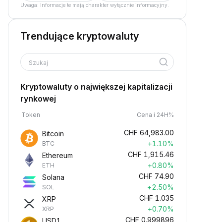
Uwaga: Informacje te mają charakter wyłącznie informacyjny.
Trendujące kryptowaluty
Szukaj
Kryptowaluty o największej kapitalizacji
rynkowej
Token
Cena i 24H%
CHF
64,983.00
Bitcoin
+1.10%
BTC
CHF
1,915.46
Ethereum
+0.80%
ETH
CHF
74.90
Solana
+2.50%
SOL
CHF
1.035
XRP
+0.70%
XRP
CHF
0.999896
USD1