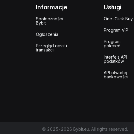
Informacje
Usługi
Społeczności
One-Click Buy
Bybit
Program VIP
Ogłoszenia
Program
Przegląd opłat i
poleceń
transakcji
Interfejs API
podatków
API otwartej
bankowości
© 2025-2026 Bybit.eu. All rights reserved.