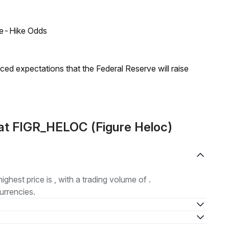
ate-Hike Odds
duced expectations that the Federal Reserve will raise
at FIGR_HELOC (Figure Heloc)
highest price is , with a trading volume of .
urrencies.