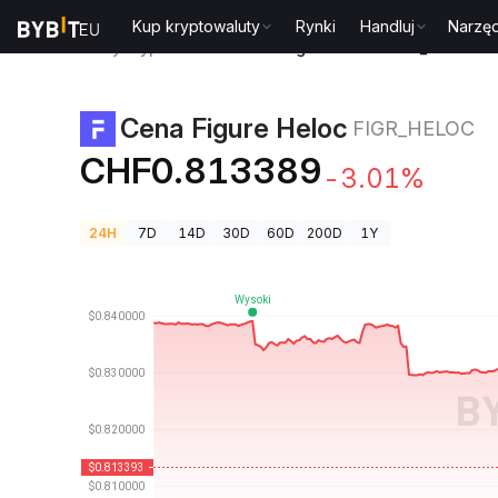
Kup kryptowaluty
Rynki
Handluj
Narzęd
Ceny kryptowalut
Cena Figure Heloc FIGR_HELOC
Cena Figure Heloc
FIGR_HELOC
CHF0.813389
-3.01%
24H
7D
14D
30D
60D
200D
1Y