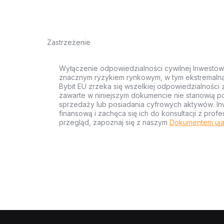
Zastrzeżenie
Wyłączenie odpowiedzialności cywilnej Inwestow
znacznym ryzykiem rynkowym, w tym ekstremalną z
Bybit EU zrzeka się wszelkiej odpowiedzialności 
zawarte w niniejszym dokumencie nie stanowią po
sprzedaży lub posiadania cyfrowych aktywów. Inw
finansową i zachęca się ich do konsultacji z pr
przegląd, zapoznaj się z naszym
Dokumentem uja