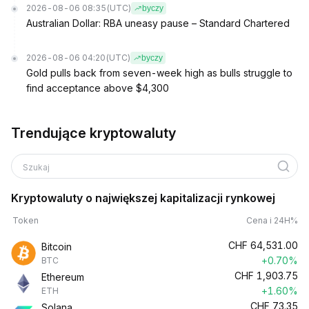
2026-08-06 08:35
(UTC)
byczy
Australian Dollar: RBA uneasy pause – Standard Chartered
2026-08-06 04:20
(UTC)
byczy
Gold pulls back from seven-week high as bulls struggle to
find acceptance above $4,300
Trendujące kryptowaluty
Szukaj
Kryptowaluty o największej kapitalizacji rynkowej
Token
Cena i 24H%
CHF
64,531.00
Bitcoin
+0.70%
BTC
CHF
1,903.75
Ethereum
+1.60%
ETH
CHF
73.35
Solana