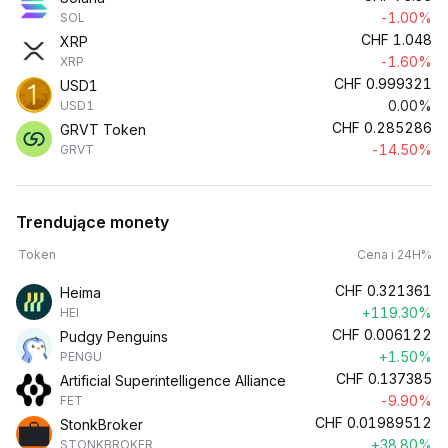
-1.00%
SOL
CHF
1.048
XRP
-1.60%
XRP
CHF
0.999321
USD1
0.00%
USD1
CHF
0.285286
GRVT Token
-14.50%
GRVT
Trendujące monety
Token
Cena i 24H%
CHF
0.321361
Heima
+119.30%
HEI
CHF
0.006122
Pudgy Penguins
+1.50%
PENGU
CHF
0.137385
Artificial Superintelligence Alliance
-9.90%
FET
CHF
0.01989512
StonkBroker
+38.80%
STONKBROKER