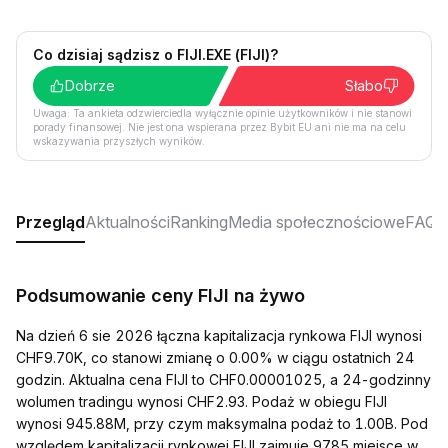
Co dzisiaj sądzisz o FIJI.EXE (FIJI)?
Dobrze
Słabo
Uwaga: Ta ankieta odzwierciedla wyłącznie opinie użytkowników i nie stanowi
porady finansowej. Nie jest ona wspierana przez Bybit EU ani nie ma na celu
wskazywania przyszłych wyników.
Przegląd
Aktualności
Ranking
Media społecznościowe
FAQ
Podsumowanie ceny FIJI na żywo
Na dzień 6 sie 2026 łączna kapitalizacja rynkowa FIJI wynosi
CHF9.70K, co stanowi zmianę o 0.00% w ciągu ostatnich 24
godzin. Aktualna cena FIJI to CHF0.00001025, a 24-godzinny
wolumen tradingu wynosi CHF2.93. Podaż w obiegu FIJI
wynosi 945.88M, przy czym maksymalna podaż to 1.00B. Pod
względem kapitalizacji rynkowej FIJI zajmuje 9785 miejsce w