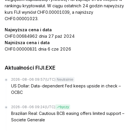
rankingu kryptowalut. W ciągu ostatnich 24 godzin najwyższy
kurs FIJI wyniósł CHF0.00001039, a najniższy
CHF0.00001023.
Najwyższa cena i data
CHF0.00684962 dnia 27 paź 2024
Najniższa cena i data
CHF0.00000831 dnia 6 cze 2026
Aktualności FIJI.EXE
2026-08-06 09:57
(UTC)
Neutralnie
US Dollar: Data-dependent Fed keeps upside in check –
OCBC
2026-08-06 09:24
(UTC)
byczy
Brazilian Real: Cautious BCB easing offers limited support –
Societe Generale