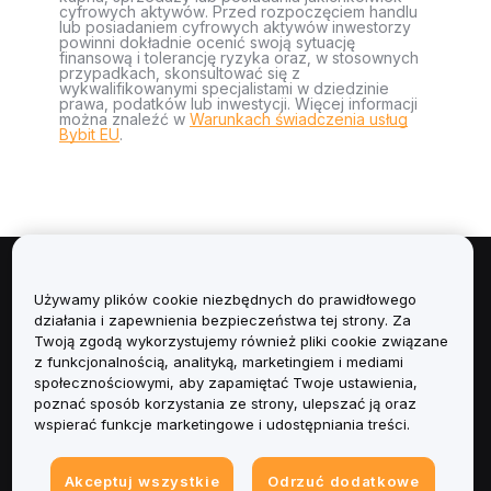
cyfrowych aktywów. Przed rozpoczęciem handlu
lub posiadaniem cyfrowych aktywów inwestorzy
powinni dokładnie ocenić swoją sytuację
finansową i tolerancję ryzyka oraz, w stosownych
przypadkach, skonsultować się z
wykwalifikowanymi specjalistami w dziedzinie
prawa, podatków lub inwestycji. Więcej informacji
można znaleźć w
Warunkach świadczenia usług
Bybit EU
.
Informacje
Używamy plików cookie niezbędnych do prawidłowego
działania i zapewnienia bezpieczeństwa tej strony. Za
Usługi
Twoją zgodą wykorzystujemy również pliki cookie związane
z funkcjonalnością, analityką, marketingiem i mediami
społecznościowymi, aby zapamiętać Twoje ustawienia,
Obsługa Klienta
poznać sposób korzystania ze strony, ulepszać ją oraz
wspierać funkcje marketingowe i udostępniania treści.
Produkty
Akceptuj wszystkie
Odrzuć dodatkowe