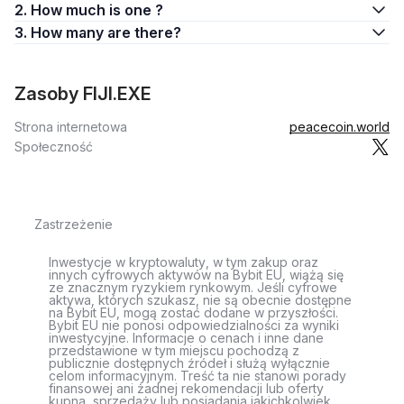
2. How much is one ?
3. How many are there?
Zasoby FIJI.EXE
Strona internetowa
peacecoin.world
Społeczność
Zastrzeżenie
Inwestycje w kryptowaluty, w tym zakup oraz
innych cyfrowych aktywów na Bybit EU, wiążą się
ze znacznym ryzykiem rynkowym. Jeśli cyfrowe
aktywa, których szukasz, nie są obecnie dostępne
na Bybit EU, mogą zostać dodane w przyszłości.
Bybit EU nie ponosi odpowiedzialności za wyniki
inwestycyjne. Informacje o cenach i inne dane
przedstawione w tym miejscu pochodzą z
publicznie dostępnych źródeł i służą wyłącznie
celom informacyjnym. Treść ta nie stanowi porady
finansowej ani żadnej rekomendacji lub oferty
kupna, sprzedaży lub posiadania jakichkolwiek