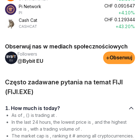
CHF
0.091647
Pi Network
+4.10%
PI
CHF
0.129344
Cash Cat
+43.20%
CASHCAT
Obserwuj nas w mediach społecznościowych
Followers
+
Obserwuj
@Bybit EU
Często zadawane pytania na temat FIJI
(FIJI.EXE)
1. How much is today?
As of , () is trading at .
In the last 24 hours, the lowest price is , and the highest
price is , with a trading volume of .
The market cap is , ranking it # among all cryptocurrencies.