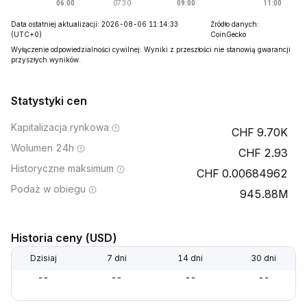
Data ostatniej aktualizacji: 2026-08-06 11:14:33
Źródło danych:
(UTC+0)
CoinGecko
Wyłączenie odpowiedzialności cywilnej: Wyniki z przeszłości nie stanowią gwarancji
przyszłych wyników.
Statystyki cen
Kapitalizacja rynkowa
9.70K
Wolumen 24h
2.93
Historyczne maksimum
0.00684962
Podaż w obiegu
945.88M
Historia ceny (USD)
Dzisiaj
7 dni
14 dni
30 dni
--
--
--
--