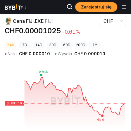
Zarejestruj się
Ceny kryptowalut
Cena FIJI.EXE FIJI
Cena FIJI.EXE
FIJI
CHF
CHF0.00001025
-0.61%
24H
7D
14D
30D
60D
200D
1Y
Niski
CHF
0.000010
Wysoki
CHF
0.000010