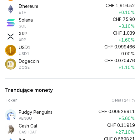
CHF
1,916.52
Ethereum
+0.10%
ETH
CHF
75.90
Solana
+3.10%
SOL
CHF
1.039
XRP
+1.60%
XRP
CHF
0.999466
USD1
0.00%
USD1
CHF
0.070476
Dogecoin
+1.10%
DOGE
Trendujące monety
Token
Cena i 24H%
CHF
0.00629911
Pudgy Penguins
+5.60%
PENGU
CHF
0.11919
Cash Cat
+27.10%
CASHCAT
CHF
0.689821
Sui