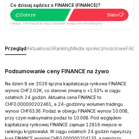
Co dzisiaj sądzisz o FINANCE (FINANCE)?
Dobrze
Słabo
Uwaga: Informacje te mają charakter wyłącznie informacyjny.
Przegląd
Aktualności
Ranking
Media społecznościowe
FAQ
Podsumowanie ceny FINANCE na żywo
Na dzień 8 sie 2026 łączna kapitalizacja rynkowa FINANCE
wynosi CHF2.02K, co stanowi zmianę o +1.53% w ciągu
ostatnich 24 godzin. Aktualna cena FINANCE to
CHF0.000000202461, a 24-godzinny wolumen tradingu
wynosi CHF63.36. Podaż w obiegu FINANCE wynosi 10.00B,
przy czym maksymalna podaż to 10.00B. Pod względem
kapitalizacji rynkowej FINANCE zajmuje 12816 miejsce w
rankingu kryptowalut. W ciągu ostatnich 24 godzin najwyższy
kurs FINANCE wyniósł CHF0.000000204133, a najniższy