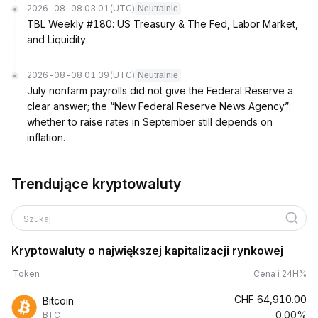
2026-08-08 03:01
(UTC)
Neutralnie
TBL Weekly #180: US Treasury & The Fed, Labor Market,
and Liquidity
2026-08-08 01:39
(UTC)
Neutralnie
July nonfarm payrolls did not give the Federal Reserve a
clear answer; the “New Federal Reserve News Agency”:
whether to raise rates in September still depends on
inflation.
Trendujące kryptowaluty
Szukaj
Kryptowaluty o największej kapitalizacji rynkowej
Token
Cena i 24H%
CHF
64,910.00
Bitcoin
0.00%
BTC