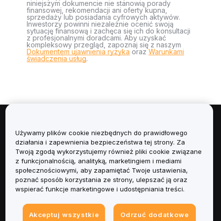
niniejszym dokumencie nie stanowią porady
finansowej, rekomendacji ani oferty kupna,
sprzedaży lub posiadania cyfrowych aktywów.
Inwestorzy powinni niezależnie ocenić swoją
sytuację finansową i zachęca się ich do konsultacji
z profesjonalnymi doradcami. Aby uzyskać
kompleksowy przegląd, zapoznaj się z naszym
Dokumentem ujawnienia ryzyka
oraz
Warunkami
świadczenia usług
.
Informacje
Używamy plików cookie niezbędnych do prawidłowego
działania i zapewnienia bezpieczeństwa tej strony. Za
Usługi
Twoją zgodą wykorzystujemy również pliki cookie związane
z funkcjonalnością, analityką, marketingiem i mediami
społecznościowymi, aby zapamiętać Twoje ustawienia,
Obsługa Klienta
poznać sposób korzystania ze strony, ulepszać ją oraz
wspierać funkcje marketingowe i udostępniania treści.
Produkty
Akceptuj wszystkie
Odrzuć dodatkowe