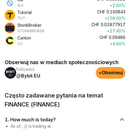
+2.60%
SUI
CHF
0.100843
Tutorial
+159.00%
TUT
CHF
0.02877917
StonkBroker
+27.40%
STONKBROKER
CHF
0.09486
Canton
+4.60%
CC
Obserwuj nas w mediach społecznościowych
Followers
+
Obserwuj
@Bybit EU
Często zadawane pytania na temat
FINANCE (FINANCE)
1. How much is today?
As of , () is trading at .