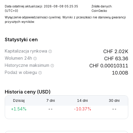
Data ostatniej aktualizacji: 2026-08-08 05:25:35
Źródło danych:
(UTC+0)
CoinGecko
Wyłączenie odpowiedzialności cywilnej: Wyniki z przeszłości nie stanowią gwarancji
przyszłych wyników.
Statystyki cen
Kapitalizacja rynkowa
2.02K
Wolumen 24h
63.36
Historyczne maksimum
0.00010311
Podaż w obiegu
10.00B
Historia ceny (USD)
Dzisiaj
7 dni
14 dni
30 dni
+1.54%
--
-10.37%
--